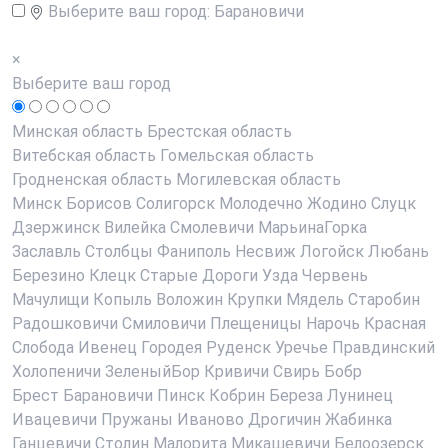
Выберите ваш город:
Барановичи
×
Выберите ваш город
Минская область
Брестская область
Витебская область
Гомельская область
Гродненская область
Могилевская область
Минск
Борисов
Солигорск
Молодечно
Жодино
Слуцк
Дзержинск
Вилейка
Смолевичи
МарьинаГорка
Заславль
Столбцы
Фаниполь
Несвиж
Логойск
Любань
Березино
Клецк
Старые Дороги
Узда
Червень
Мачулищи
Копыль
Воложин
Крупки
Мядель
Старобин
Радошковичи
Смиловичи
Плещеницы
Нарочь
Красная
Слобода
Ивенец
Городея
Руденск
Уречье
Правдинский
Холопеничи
ЗеленыйБор
Кривичи
Свирь
Бобр
Брест
Барановичи
Пинск
Кобрин
Береза
Лунинец
Ивацевичи
Пружаны
Иваново
Дрогичин
Жабинка
Ганцевичи
Столин
Малорита
Микашевичи
Белоозерск