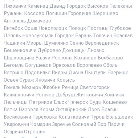
Ляховичи
Каменец
Давид-Городок
Высокое
Телеханы
Ружаны
Коссово
Логишин
Городище
Шерешево
Антополь
Домачево
Витебск
Орша
Новополоцк
Полоцк
Поставы
Глубокое
Лепель
Новолукомль
Городок
Барань
Толочин
Браслав
Чашники
Миоры
Шумилино
Сенно
Верхнедвинск
Бешенковичи
Дубровно
Докшицы
Лиозно
Шарковщина
Ушачи
Россоны
Коханово
Болбасово
Бегомль
Богушевск
Ореховск
Воропаево
Оболь
Ветрино
Подсвилье
Видзы
Дисна
Лынтупы
Езерище
Освея
Сураж
Яновичи
Копысь
Гомель
Мозырь
Жлобин
Речица
Светлогорск
Калинковичи
Рогачев
Добруш
Житковичи
Хойники
Лельчицы
Петриков
Ельск
Чечерск
Буда-Кошелево
Ветка
Наровля
Корма
Октябрьский
Лоев
Брагин
Василевичи
Тереховка
Копаткевичи
Туров
Большевик
Уваровичи
Комарин
Заречье
Сосновый Бор
Паричи
Озаричи
Стрешин