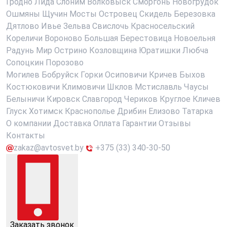
Гродно
Лида
Слоним
Волковыск
Сморгонь
Новогрудок
Ошмяны
Щучин
Мосты
Островец
Скидель
Березовка
Дятлово
Ивье
Зельва
Свислочь
Красносельский
Кореличи
Вороново
Большая Берестовица
Новоельня
Радунь
Мир
Острино
Козловщина
Юратишки
Любча
Сопоцкин
Порозово
Могилев
Бобруйск
Горки
Осиповичи
Кричев
Быхов
Костюковичи
Климовичи
Шклов
Мстиславль
Чаусы
Белыничи
Кировск
Славгород
Чериков
Круглое
Кличев
Глуск
Хотимск
Краснополье
Дрибин
Елизово
Татарка
О компании
Доставка
Оплата
Гарантии
Отзывы
Контакты
zakaz@avtosvet.by
+375 (33) 340-30-50
Заказать звонок