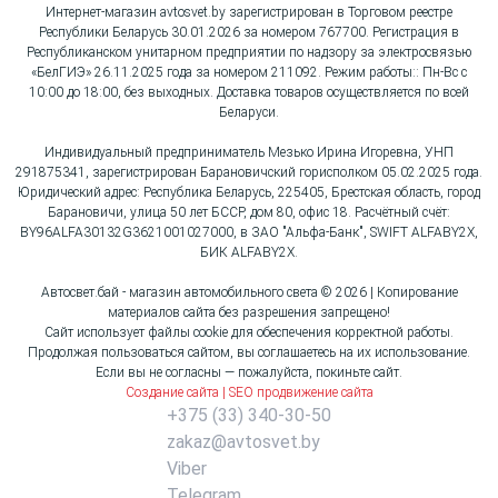
Интернет-магазин avtosvet.by зарегистрирован в Торговом реестре
Республики Беларусь 30.01.2026 за номером 767700. Регистрация в
Республиканском унитарном предприятии по надзору за электросвязью
«БелГИЭ» 26.11.2025 года за номером 211092. Режим работы:: Пн-Вс с
10:00 до 18:00, без выходных. Доставка товаров осуществляется по всей
Беларуси.
Индивидуальный предприниматель Мезько Ирина Игоревна, УНП
291875341, зарегистрирован Барановичский горисполком 05.02.2025 года.
Юридический адрес: Республика Беларусь, 225405, Брестская область, город
Барановичи, улица 50 лет БССР, дом 80, офис 18. Расчётный счёт:
BY96ALFA30132G3621001027000, в ЗАО "Альфа-Банк", SWIFT ALFABY2X,
БИК ALFABY2X.
Автосвет.бай - магазин автомобильного света © 2026 | Копирование
материалов сайта без разрешения запрещено!
Сайт использует файлы cookie для обеспечения корректной работы.
Продолжая пользоваться сайтом, вы соглашаетесь на их использование.
Если вы не согласны — пожалуйста, покиньте сайт.
Создание сайта | SEO продвижение сайта
+375 (33) 340-30-50
zakaz@avtosvet.by
Viber
Telegram