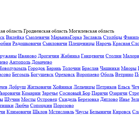
ая область
Гродненская область
Могилевская область
ск
Вилейка
Смолевичи
МарьинаГорка
Заславль
Столбцы
Фанип
робин
Радошковичи
Смиловичи
Плещеницы
Нарочь
Красная Сл
ружаны
Иваново
Дрогичин
Жабинка
Ганцевичи
Столин
Малори
ево
Антополь
Домачево
Новолукомль
Городок
Барань
Толочин
Браслав
Чашники
Миоры
асово
Бегомль
Богушевск
Ореховск
Воропаево
Оболь
Ветрино
П
ачев
Добруш
Житковичи
Хойники
Лельчицы
Петриков
Ельск
Чеч
Уваровичи
Комарин
Заречье
Сосновый Бор
Паричи
Озаричи
Стр
ы
Щучин
Мосты
Островец
Скидель
Березовка
Дятлово
Ивье
Зел
тишки
Любча
Сопоцкин
Порозово
ичи
Климовичи
Шклов
Мстиславль
Чаусы
Белыничи
Кировск
Сл