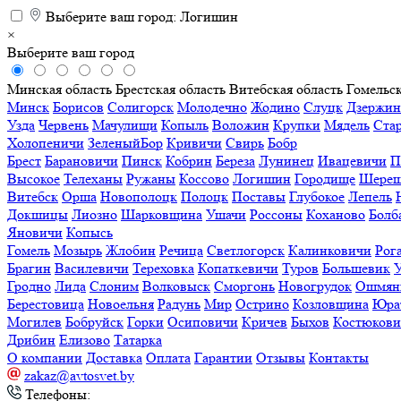
Выберите ваш город:
Логишин
×
Выберите ваш город
Минская область
Брестская область
Витебская область
Гомельск
Минск
Борисов
Солигорск
Молодечно
Жодино
Слуцк
Дзержин
Узда
Червень
Мачулищи
Копыль
Воложин
Крупки
Мядель
Ста
Холопеничи
ЗеленыйБор
Кривичи
Свирь
Бобр
Брест
Барановичи
Пинск
Кобрин
Береза
Лунинец
Ивацевичи
П
Высокое
Телеханы
Ружаны
Коссово
Логишин
Городище
Шереш
Витебск
Орша
Новополоцк
Полоцк
Поставы
Глубокое
Лепель
Докшицы
Лиозно
Шарковщина
Ушачи
Россоны
Коханово
Болб
Яновичи
Копысь
Гомель
Мозырь
Жлобин
Речица
Светлогорск
Калинковичи
Рог
Брагин
Василевичи
Тереховка
Копаткевичи
Туров
Большевик
Гродно
Лида
Слоним
Волковыск
Сморгонь
Новогрудок
Ошмян
Берестовица
Новоельня
Радунь
Мир
Острино
Козловщина
Юра
Могилев
Бобруйск
Горки
Осиповичи
Кричев
Быхов
Костюков
Дрибин
Елизово
Татарка
О компании
Доставка
Оплата
Гарантии
Отзывы
Контакты
zakaz@avtosvet.by
Телефоны: