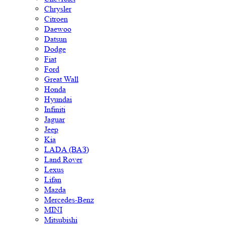
Chrysler
Citroen
Daewoo
Datsun
Dodge
Fiat
Ford
Great Wall
Honda
Hyundai
Infiniti
Jaguar
Jeep
Kia
LADA (ВАЗ)
Land Rover
Lexus
Lifan
Mazda
Mercedes-Benz
MINI
Mitsubishi