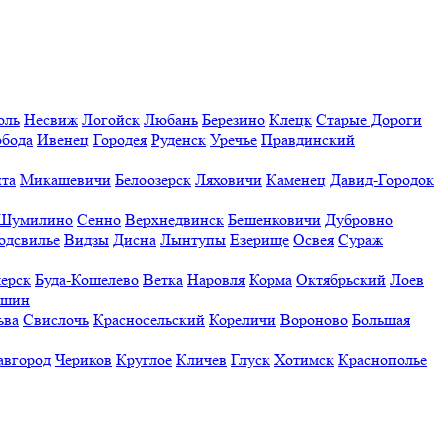
оль
Несвиж
Логойск
Любань
Березино
Клецк
Старые Дороги
обода
Ивенец
Городея
Руденск
Уречье
Правдинский
та
Микашевичи
Белоозерск
Ляховичи
Каменец
Давид-Городок
Шумилино
Сенно
Верхнедвинск
Бешенковичи
Дубровно
одсвилье
Видзы
Дисна
Лынтупы
Езерище
Освея
Сураж
ерск
Буда-Кошелево
Ветка
Наровля
Корма
Октябрьский
Лоев
ешин
ьва
Свислочь
Красносельский
Кореличи
Вороново
Большая
авгород
Чериков
Круглое
Кличев
Глуск
Хотимск
Краснополье