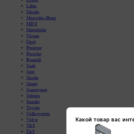
Lifan
Mazda
Mercedes-Benz
MINI
Mitsubishi
Nissan
Opel
Peugeot
Porsche
Renault
Saab
Seat
Skoda
Smart
Ssangyong
Subaru
Suzuki
Toyota
Volkswagen
Volvo
УАЗ
ГАЗ