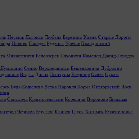
оль
Несвиж
Логойск
Любань
Березино
Клецк
Старые Дороги
обода
Ивенец
Городея
Руденск
Уречье
Правдинский
та
Микашевичи
Белоозерск
Ляховичи
Каменец
Давид-Городок
Шумилино
Сенно
Верхнедвинск
Бешенковичи
Дубровно
одсвилье
Видзы
Дисна
Лынтупы
Езерище
Освея
Сураж
ерск
Буда-Кошелево
Ветка
Наровля
Корма
Октябрьский
Лоев
ешин
ьва
Свислочь
Красносельский
Кореличи
Вороново
Большая
авгород
Чериков
Круглое
Кличев
Глуск
Хотимск
Краснополье