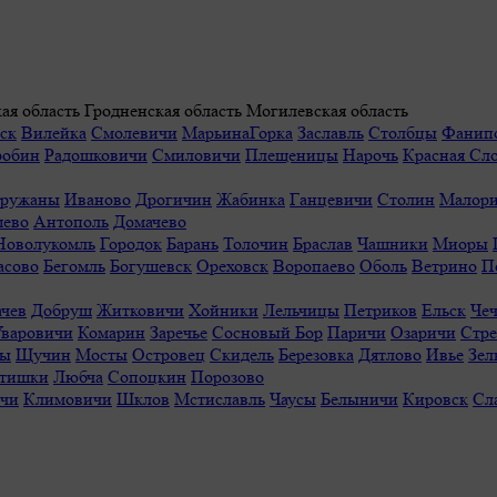
ая область
Гродненская область
Могилевская область
ск
Вилейка
Смолевичи
МарьинаГорка
Заславль
Столбцы
Фанип
робин
Радошковичи
Смиловичи
Плещеницы
Нарочь
Красная Сл
ружаны
Иваново
Дрогичин
Жабинка
Ганцевичи
Столин
Малори
ево
Антополь
Домачево
Новолукомль
Городок
Барань
Толочин
Браслав
Чашники
Миоры
асово
Бегомль
Богушевск
Ореховск
Воропаево
Оболь
Ветрино
П
ачев
Добруш
Житковичи
Хойники
Лельчицы
Петриков
Ельск
Чеч
Уваровичи
Комарин
Заречье
Сосновый Бор
Паричи
Озаричи
Стр
ы
Щучин
Мосты
Островец
Скидель
Березовка
Дятлово
Ивье
Зел
тишки
Любча
Сопоцкин
Порозово
ичи
Климовичи
Шклов
Мстиславль
Чаусы
Белыничи
Кировск
Сл