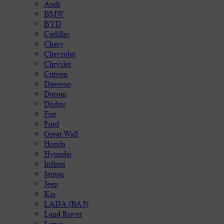
Audi
BMW
BYD
Cadillac
Chery
Chevrolet
Chrysler
Citroen
Daewoo
Datsun
Dodge
Fiat
Ford
Great Wall
Honda
Hyundai
Infiniti
Jaguar
Jeep
Kia
LADA (ВАЗ)
Land Rover
Lexus