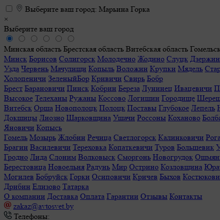
Выберите ваш город:
Марьина Горка
×
Выберите ваш город
Минская область
Брестская область
Витебская область
Гомельск
Минск
Борисов
Солигорск
Молодечно
Жодино
Слуцк
Дзержин
Узда
Червень
Мачулищи
Копыль
Воложин
Крупки
Мядель
Ста
Холопеничи
ЗеленыйБор
Кривичи
Свирь
Бобр
Брест
Барановичи
Пинск
Кобрин
Береза
Лунинец
Ивацевичи
П
Высокое
Телеханы
Ружаны
Коссово
Логишин
Городище
Шереш
Витебск
Орша
Новополоцк
Полоцк
Поставы
Глубокое
Лепель
Докшицы
Лиозно
Шарковщина
Ушачи
Россоны
Коханово
Болб
Яновичи
Копысь
Гомель
Мозырь
Жлобин
Речица
Светлогорск
Калинковичи
Рог
Брагин
Василевичи
Тереховка
Копаткевичи
Туров
Большевик
Гродно
Лида
Слоним
Волковыск
Сморгонь
Новогрудок
Ошмян
Берестовица
Новоельня
Радунь
Мир
Острино
Козловщина
Юра
Могилев
Бобруйск
Горки
Осиповичи
Кричев
Быхов
Костюков
Дрибин
Елизово
Татарка
О компании
Доставка
Оплата
Гарантии
Отзывы
Контакты
zakaz@avtosvet.by
Телефоны: