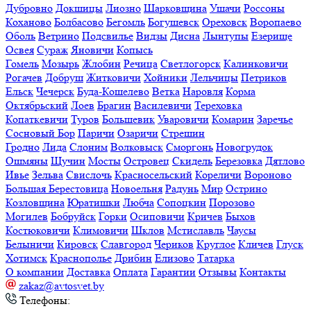
Дубровно
Докшицы
Лиозно
Шарковщина
Ушачи
Россоны
Коханово
Болбасово
Бегомль
Богушевск
Ореховск
Воропаево
Оболь
Ветрино
Подсвилье
Видзы
Дисна
Лынтупы
Езерище
Освея
Сураж
Яновичи
Копысь
Гомель
Мозырь
Жлобин
Речица
Светлогорск
Калинковичи
Рогачев
Добруш
Житковичи
Хойники
Лельчицы
Петриков
Ельск
Чечерск
Буда-Кошелево
Ветка
Наровля
Корма
Октябрьский
Лоев
Брагин
Василевичи
Тереховка
Копаткевичи
Туров
Большевик
Уваровичи
Комарин
Заречье
Сосновый Бор
Паричи
Озаричи
Стрешин
Гродно
Лида
Слоним
Волковыск
Сморгонь
Новогрудок
Ошмяны
Щучин
Мосты
Островец
Скидель
Березовка
Дятлово
Ивье
Зельва
Свислочь
Красносельский
Кореличи
Вороново
Большая Берестовица
Новоельня
Радунь
Мир
Острино
Козловщина
Юратишки
Любча
Сопоцкин
Порозово
Могилев
Бобруйск
Горки
Осиповичи
Кричев
Быхов
Костюковичи
Климовичи
Шклов
Мстиславль
Чаусы
Белыничи
Кировск
Славгород
Чериков
Круглое
Кличев
Глуск
Хотимск
Краснополье
Дрибин
Елизово
Татарка
О компании
Доставка
Оплата
Гарантии
Отзывы
Контакты
zakaz@avtosvet.by
Телефоны: