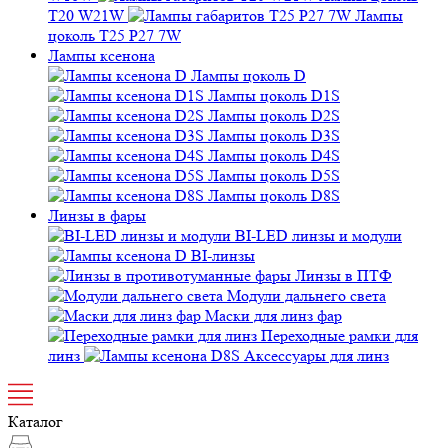
T20 W21W
Лампы
цоколь T25 P27 7W
Лампы ксенона
Лампы цоколь D
Лампы цоколь D1S
Лампы цоколь D2S
Лампы цоколь D3S
Лампы цоколь D4S
Лампы цоколь D5S
Лампы цоколь D8S
Линзы в фары
BI-LED линзы и модули
BI-линзы
Линзы в ПТФ
Модули дальнего света
Маски для линз фар
Переходные рамки для
линз
Аксессуары для линз
Каталог