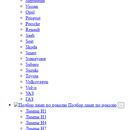
Mitsubishi
Nissan
Opel
Peugeot
Porsche
Renault
Saab
Seat
Skoda
Smart
Ssangyong
Subaru
Suzuki
Toyota
Volkswagen
Volvo
УАЗ
ГАЗ
Подбор ламп по цоколю
Лампы H1
Лампы H3
Лампы H4
Лампы H7