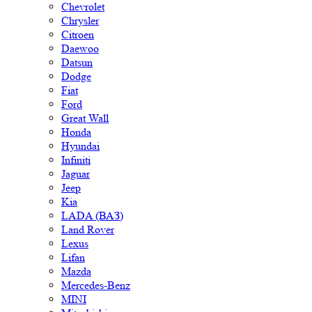
Chevrolet
Chrysler
Citroen
Daewoo
Datsun
Dodge
Fiat
Ford
Great Wall
Honda
Hyundai
Infiniti
Jaguar
Jeep
Kia
LADA (ВАЗ)
Land Rover
Lexus
Lifan
Mazda
Mercedes-Benz
MINI