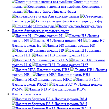
Светодиодные
лампы
Ксеноновые
лампы
Линзы в фары
Ангельские глазки
Световоды
Аксессуары для фар
Стекла фар
Корпуса фар
Лампы ближнего и дальнего света
Лампы цоколь H1
Лампы
цоколь H3
Лампы цоколь H4
Лампы цоколь H7
Лампы цоколь H8
Лампы цоколь H9
Лампы
цоколь H11
Лампы цоколь H13
Лампы цоколь H15
Лампы
цоколь H16
Лампы цоколь H27
Лампы цоколь HB3
Лампы
цоколь HB4
Лампы цоколь HB5
Лампы цоколь HIR2
Лампы цоколь PSX24
Лампы цоколь
PS24W
Лампы цоколь P13W
Лампы габаритов
Лампы цоколь B8.4
Лампы цоколь B8.5
Лампы цоколь BA15