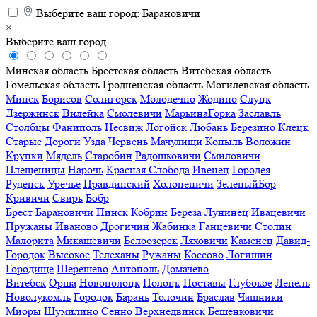
Выберите ваш город:
Барановичи
×
Выберите ваш город
Минская область
Брестская область
Витебская область
Гомельская область
Гродненская область
Могилевская область
Минск
Борисов
Солигорск
Молодечно
Жодино
Слуцк
Дзержинск
Вилейка
Смолевичи
МарьинаГорка
Заславль
Столбцы
Фаниполь
Несвиж
Логойск
Любань
Березино
Клецк
Старые Дороги
Узда
Червень
Мачулищи
Копыль
Воложин
Крупки
Мядель
Старобин
Радошковичи
Смиловичи
Плещеницы
Нарочь
Красная Слобода
Ивенец
Городея
Руденск
Уречье
Правдинский
Холопеничи
ЗеленыйБор
Кривичи
Свирь
Бобр
Брест
Барановичи
Пинск
Кобрин
Береза
Лунинец
Ивацевичи
Пружаны
Иваново
Дрогичин
Жабинка
Ганцевичи
Столин
Малорита
Микашевичи
Белоозерск
Ляховичи
Каменец
Давид-
Городок
Высокое
Телеханы
Ружаны
Коссово
Логишин
Городище
Шерешево
Антополь
Домачево
Витебск
Орша
Новополоцк
Полоцк
Поставы
Глубокое
Лепель
Новолукомль
Городок
Барань
Толочин
Браслав
Чашники
Миоры
Шумилино
Сенно
Верхнедвинск
Бешенковичи