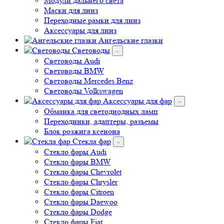
Модули дальнего света
Маски для линз
Переходные рамки для линз
Аксессуары для линз
Ангельские глазки
Световоды
Cветоводы Audi
Cветоводы BMW
Световоды Mercedes Benz
Cветоводы Volkswagen
Аксессуары для фар
Обманка для светодиодных ламп
Переходники, адаптеры, разъемы
Блок розжига ксенона
Стекла фар
Стекло фары Audi
Стекло фары BMW
Стекло фары Chevrolet
Стекло фары Chrysler
Стекло фары Citroen
Стекло фары Daewoo
Стекло фары Dodge
Стекло фары Fiat