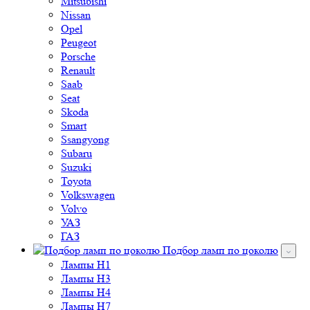
Mitsubishi
Nissan
Opel
Peugeot
Porsche
Renault
Saab
Seat
Skoda
Smart
Ssangyong
Subaru
Suzuki
Toyota
Volkswagen
Volvo
УАЗ
ГАЗ
Подбор ламп по цоколю
Лампы H1
Лампы H3
Лампы H4
Лампы H7