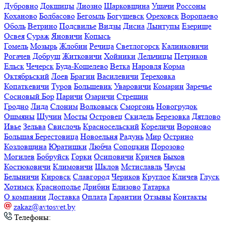
Дубровно
Докшицы
Лиозно
Шарковщина
Ушачи
Россоны
Коханово
Болбасово
Бегомль
Богушевск
Ореховск
Воропаево
Оболь
Ветрино
Подсвилье
Видзы
Дисна
Лынтупы
Езерище
Освея
Сураж
Яновичи
Копысь
Гомель
Мозырь
Жлобин
Речица
Светлогорск
Калинковичи
Рогачев
Добруш
Житковичи
Хойники
Лельчицы
Петриков
Ельск
Чечерск
Буда-Кошелево
Ветка
Наровля
Корма
Октябрьский
Лоев
Брагин
Василевичи
Тереховка
Копаткевичи
Туров
Большевик
Уваровичи
Комарин
Заречье
Сосновый Бор
Паричи
Озаричи
Стрешин
Гродно
Лида
Слоним
Волковыск
Сморгонь
Новогрудок
Ошмяны
Щучин
Мосты
Островец
Скидель
Березовка
Дятлово
Ивье
Зельва
Свислочь
Красносельский
Кореличи
Вороново
Большая Берестовица
Новоельня
Радунь
Мир
Острино
Козловщина
Юратишки
Любча
Сопоцкин
Порозово
Могилев
Бобруйск
Горки
Осиповичи
Кричев
Быхов
Костюковичи
Климовичи
Шклов
Мстиславль
Чаусы
Белыничи
Кировск
Славгород
Чериков
Круглое
Кличев
Глуск
Хотимск
Краснополье
Дрибин
Елизово
Татарка
О компании
Доставка
Оплата
Гарантии
Отзывы
Контакты
zakaz@avtosvet.by
Телефоны: