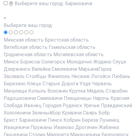
Выберите ваш город:
Барановичи
×
Выберите ваш город
Минская область
Брестская область
Витебская область
Гомельская область
Гродненская область
Могилевская область
Минск
Борисов
Солигорск
Молодечно
Жодино
Слуцк
Дзержинск
Вилейка
Смолевичи
МарьинаГорка
Заславль
Столбцы
Фаниполь
Несвиж
Логойск
Любань
Березино
Клецк
Старые Дороги
Узда
Червень
Мачулищи
Копыль
Воложин
Крупки
Мядель
Старобин
Радошковичи
Смиловичи
Плещеницы
Нарочь
Красная
Слобода
Ивенец
Городея
Руденск
Уречье
Правдинский
Холопеничи
ЗеленыйБор
Кривичи
Свирь
Бобр
Брест
Барановичи
Пинск
Кобрин
Береза
Лунинец
Ивацевичи
Пружаны
Иваново
Дрогичин
Жабинка
Ганцевичи
Столин
Малорита
Микашевичи
Белоозерск