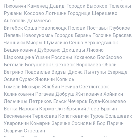
Ляховичи
Каменец
Давид-Городок
Высокое
Телеханы
Ружаны
Коссово
Логишин
Городище
Шерешево
Антополь
Домачево
Витебск
Орша
Новополоцк
Полоцк
Поставы
Глубокое
Лепель
Новолукомль
Городок
Барань
Толочин
Браслав
Чашники
Миоры
Шумилино
Сенно
Верхнедвинск
Бешенковичи
Дубровно
Докшицы
Лиозно
Шарковщина
Ушачи
Россоны
Коханово
Болбасово
Бегомль
Богушевск
Ореховск
Воропаево
Оболь
Ветрино
Подсвилье
Видзы
Дисна
Лынтупы
Езерище
Освея
Сураж
Яновичи
Копысь
Гомель
Мозырь
Жлобин
Речица
Светлогорск
Калинковичи
Рогачев
Добруш
Житковичи
Хойники
Лельчицы
Петриков
Ельск
Чечерск
Буда-Кошелево
Ветка
Наровля
Корма
Октябрьский
Лоев
Брагин
Василевичи
Тереховка
Копаткевичи
Туров
Большевик
Уваровичи
Комарин
Заречье
Сосновый Бор
Паричи
Озаричи
Стрешин