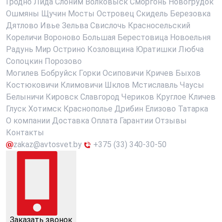
Гродно
Лида
Слоним
Волковыск
Сморгонь
Новогрудок
Ошмяны
Щучин
Мосты
Островец
Скидель
Березовка
Дятлово
Ивье
Зельва
Свислочь
Красносельский
Кореличи
Вороново
Большая Берестовица
Новоельня
Радунь
Мир
Острино
Козловщина
Юратишки
Любча
Сопоцкин
Порозово
Могилев
Бобруйск
Горки
Осиповичи
Кричев
Быхов
Костюковичи
Климовичи
Шклов
Мстиславль
Чаусы
Белыничи
Кировск
Славгород
Чериков
Круглое
Кличев
Глуск
Хотимск
Краснополье
Дрибин
Елизово
Татарка
О компании
Доставка
Оплата
Гарантии
Отзывы
Контакты
zakaz@avtosvet.by
+375 (33) 340-30-50
Заказать звонок