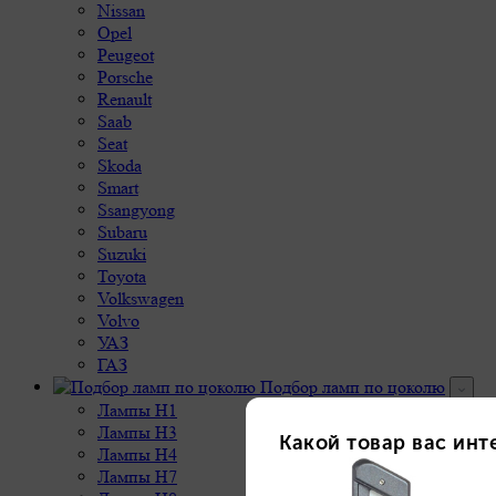
Nissan
Opel
Peugeot
Porsche
Renault
Saab
Seat
Skoda
Smart
Ssangyong
Subaru
Suzuki
Toyota
Volkswagen
Volvo
УАЗ
ГАЗ
Подбор ламп по цоколю
Лампы H1
Лампы H3
Лампы H4
Лампы H7