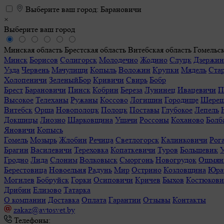
Выберите ваш город:
Барановичи
×
Выберите ваш город
Минская область
Брестская область
Витебская область
Гомельск
Минск
Борисов
Солигорск
Молодечно
Жодино
Слуцк
Дзержин
Узда
Червень
Мачулищи
Копыль
Воложин
Крупки
Мядель
Ста
Холопеничи
ЗеленыйБор
Кривичи
Свирь
Бобр
Брест
Барановичи
Пинск
Кобрин
Береза
Лунинец
Ивацевичи
П
Высокое
Телеханы
Ружаны
Коссово
Логишин
Городище
Шереш
Витебск
Орша
Новополоцк
Полоцк
Поставы
Глубокое
Лепель
Докшицы
Лиозно
Шарковщина
Ушачи
Россоны
Коханово
Болб
Яновичи
Копысь
Гомель
Мозырь
Жлобин
Речица
Светлогорск
Калинковичи
Рог
Брагин
Василевичи
Тереховка
Копаткевичи
Туров
Большевик
Гродно
Лида
Слоним
Волковыск
Сморгонь
Новогрудок
Ошмян
Берестовица
Новоельня
Радунь
Мир
Острино
Козловщина
Юра
Могилев
Бобруйск
Горки
Осиповичи
Кричев
Быхов
Костюков
Дрибин
Елизово
Татарка
О компании
Доставка
Оплата
Гарантии
Отзывы
Контакты
zakaz@avtosvet.by
Телефоны: