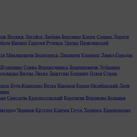
оль
Несвиж
Логойск
Любань
Березино
Клецк
Старые Дороги
обода
Ивенец
Городея
Руденск
Уречье
Правдинский
та
Микашевичи
Белоозерск
Ляховичи
Каменец
Давид-Городок
Шумилино
Сенно
Верхнедвинск
Бешенковичи
Дубровно
одсвилье
Видзы
Дисна
Лынтупы
Езерище
Освея
Сураж
ерск
Буда-Кошелево
Ветка
Наровля
Корма
Октябрьский
Лоев
ешин
ьва
Свислочь
Красносельский
Кореличи
Вороново
Большая
авгород
Чериков
Круглое
Кличев
Глуск
Хотимск
Краснополье