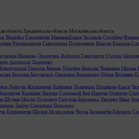
ая область
Гродненская область
Могилевская область
ск
Вилейка
Смолевичи
МарьинаГорка
Заславль
Столбцы
Фанип
робин
Радошковичи
Смиловичи
Плещеницы
Нарочь
Красная Сл
ружаны
Иваново
Дрогичин
Жабинка
Ганцевичи
Столин
Малори
ево
Антополь
Домачево
Новолукомль
Городок
Барань
Толочин
Браслав
Чашники
Миоры
асово
Бегомль
Богушевск
Ореховск
Воропаево
Оболь
Ветрино
П
ачев
Добруш
Житковичи
Хойники
Лельчицы
Петриков
Ельск
Чеч
Уваровичи
Комарин
Заречье
Сосновый Бор
Паричи
Озаричи
Стр
ы
Щучин
Мосты
Островец
Скидель
Березовка
Дятлово
Ивье
Зел
тишки
Любча
Сопоцкин
Порозово
ичи
Климовичи
Шклов
Мстиславль
Чаусы
Белыничи
Кировск
Сл