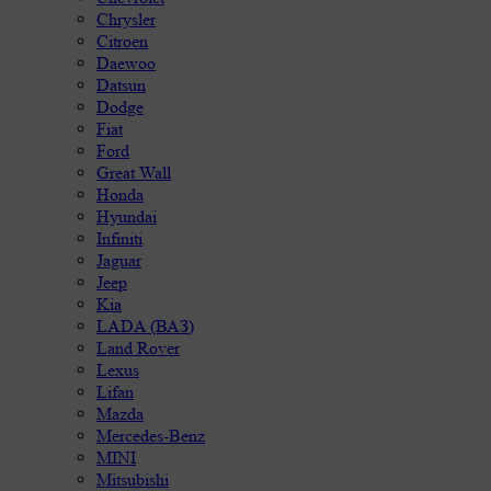
Chrysler
Citroen
Daewoo
Datsun
Dodge
Fiat
Ford
Great Wall
Honda
Hyundai
Infiniti
Jaguar
Jeep
Kia
LADA (ВАЗ)
Land Rover
Lexus
Lifan
Mazda
Mercedes-Benz
MINI
Mitsubishi