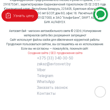
Индивидуальный предприниматель Мезько Ирина Игоревна, УНП
291875341, зарегистрирован Барановичский горисполком 05.02.2025 года.
Юридический адрес: Республика Беларусь, 225405, Брестская область, город
Барановичи, улица 50 лет БССР, дом 80, офис 18. Расчётный счёт:
Узнать цену
BY96ALFA30132G3621001027000, в ЗАО "Альфа-Банк", SWIFT ALFABY2X,
БИК ALFABY2X.
Автосвет.бай - магазин автомобильного света © 2026 | Копирование
материалов сайта без разрешения запрещено!
Сайт использует файлы cookie для обеспечения корректной работы.
Продолжая пользоваться сайтом, вы соглашаетесь на их использование.
Если вы не согласны — пожалуйста, покиньте сайт.
Создание сайта | SEO продвижение сайта
+375 (33) 340-30-50
zakaz@avtosvet.by
Viber
Telegram
WhatsApp
Заказать звонок
Контакты