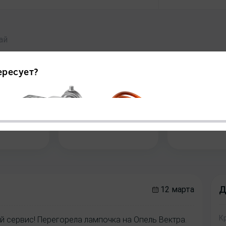
бай
 товаров
Срок доставки
Цены на 
5
5
5
Д
12 марта
К
й сервис! Перегорела лампочка на Опель Вектра.