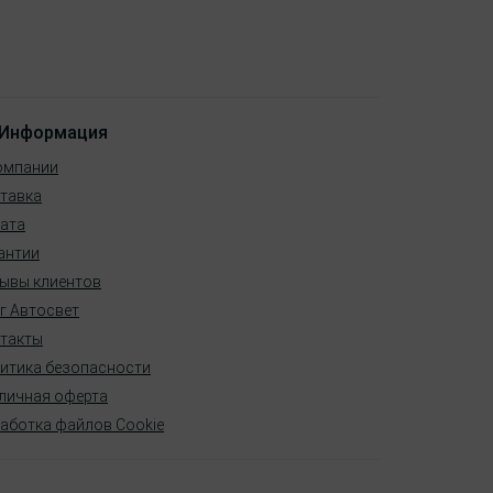
Информация
омпании
тавка
ата
антии
ывы клиентов
г Автосвет
такты
итика безопасности
личная оферта
аботка файлов Cookie