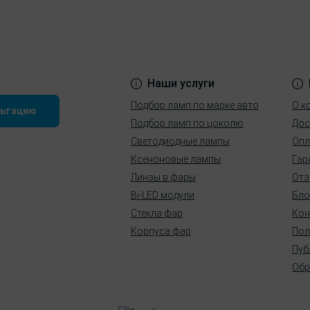
Наши услуги
Подбор ламп по марке авто
О к
льтацию
Подбор ламп по цоколю
Дос
Светодиодные лампы
Опл
Ксеноновые лампы
Гар
Линзы в фары
Отз
Bi-LED модули
Бло
Стекла фар
Кон
Корпуса фар
Пол
Пуб
Обр