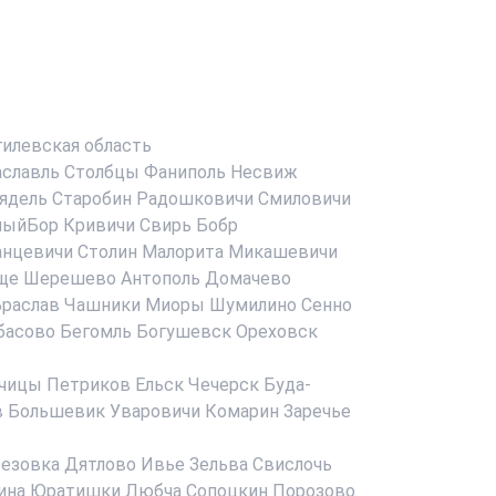
илевская область
аславль
Столбцы
Фаниполь
Несвиж
ядель
Старобин
Радошковичи
Смиловичи
ныйБор
Кривичи
Свирь
Бобр
анцевичи
Столин
Малорита
Микашевичи
ще
Шерешево
Антополь
Домачево
раслав
Чашники
Миоры
Шумилино
Сенно
басово
Бегомль
Богушевск
Ореховск
чицы
Петриков
Ельск
Чечерск
Буда-
в
Большевик
Уваровичи
Комарин
Заречье
езовка
Дятлово
Ивье
Зельва
Свислочь
ина
Юратишки
Любча
Сопоцкин
Порозово