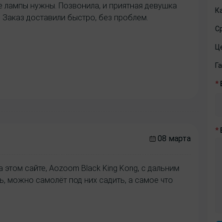
ие лампы нужны. Позвонила, и приятная девушка
К
 Заказ доставили быстро, без проблем.
С
Ц
Г
*
*
08 марта
 этом сайте, Aozoom Black King Kong, с дальним
ь, можно самолёт под них садить, а самое что