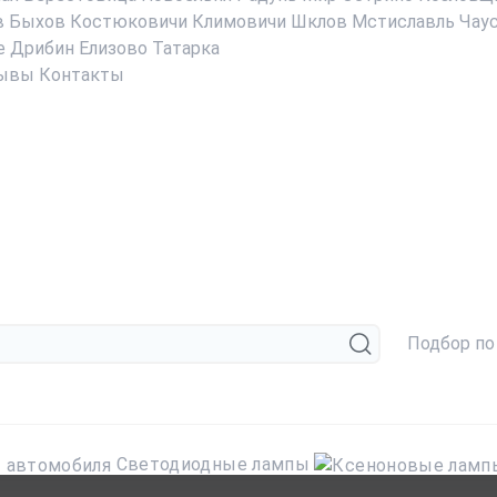
в
Быхов
Костюковичи
Климовичи
Шклов
Мстиславль
Чау
е
Дрибин
Елизово
Татарка
ывы
Контакты
Подбор по
Светодиодные лампы