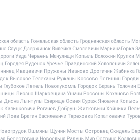
ская область
Гомельская область
Гродненская область
Мог
ино
Слуцк
Дзержинск
Вилейка
Смолевичи
МарьинаГорка
З
ороги
Узда
Червень
Мачулищи
Копыль
Воложин
Крупки
М
ец
Городея
Руденск
Уречье
Правдинский
Холопеничи
Зеле
нинец
Ивацевичи
Пружаны
Иваново
Дрогичин
Жабинка
Г
док
Высокое
Телеханы
Ружаны
Коссово
Логишин
Городи
ы
Глубокое
Лепель
Новолукомль
Городок
Барань
Толочин
Б
кшицы
Лиозно
Шарковщина
Ушачи
Россоны
Коханово
Бол
ы
Дисна
Лынтупы
Езерище
Освея
Сураж
Яновичи
Копысь
ск
Калинковичи
Рогачев
Добруш
Житковичи
Хойники
Лель
ий
Лоев
Брагин
Василевичи
Тереховка
Копаткевичи
Туро
Новогрудок
Ошмяны
Щучин
Мосты
Островец
Скидель
Бер
ая Берестовица
Новоельня
Радунь
Мир
Острино
Козловщ