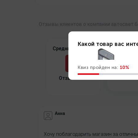
Отзывы
клиентов о компании
авто
свет
.
Средний рейтинг:
Качество
5
Отзывов: 15
Анна
Хочу поблагодарить магазин за отличны