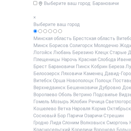
Выберите ваш город:
Барановичи
×
Выберите ваш город
Минская область
Брестская область
Витеб
Минск
Борисов
Солигорск
Молодечно
Жод
Логойск
Любань
Березино
Клецк
Старые Д
Плещеницы
Нарочь
Красная Слобода
Ивен
Брест
Барановичи
Пинск
Кобрин
Береза
Лу
Белоозерск
Ляховичи
Каменец
Давид-Горо
Витебск
Орша
Новополоцк
Полоцк
Постав
Верхнедвинск
Бешенковичи
Дубровно
До
Воропаево
Оболь
Ветрино
Подсвилье
Видз
Гомель
Мозырь
Жлобин
Речица
Светлогор
Кошелево
Ветка
Наровля
Корма
Октябрьск
Сосновый Бор
Паричи
Озаричи
Стрешин
Гродно
Лида
Слоним
Волковыск
Сморгонь
Красносельский
Кореличи
Вороново
Больш