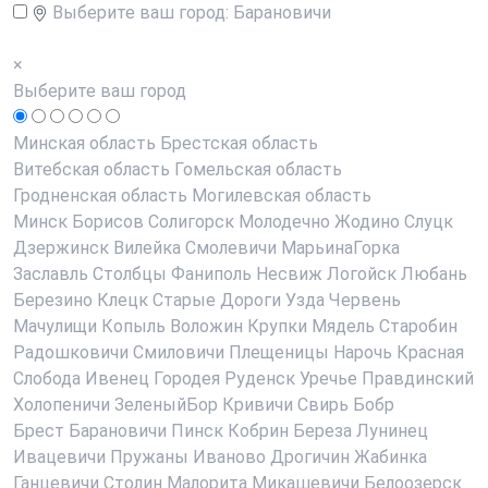
Выберите ваш город:
Барановичи
×
Выберите ваш город
Минская область
Брестская область
Витебская область
Гомельская область
Гродненская область
Могилевская область
Минск
Борисов
Солигорск
Молодечно
Жодино
Слуцк
Дзержинск
Вилейка
Смолевичи
МарьинаГорка
Заславль
Столбцы
Фаниполь
Несвиж
Логойск
Любань
Березино
Клецк
Старые Дороги
Узда
Червень
Мачулищи
Копыль
Воложин
Крупки
Мядель
Старобин
Радошковичи
Смиловичи
Плещеницы
Нарочь
Красная
Слобода
Ивенец
Городея
Руденск
Уречье
Правдинский
Холопеничи
ЗеленыйБор
Кривичи
Свирь
Бобр
Брест
Барановичи
Пинск
Кобрин
Береза
Лунинец
Ивацевичи
Пружаны
Иваново
Дрогичин
Жабинка
Ганцевичи
Столин
Малорита
Микашевичи
Белоозерск