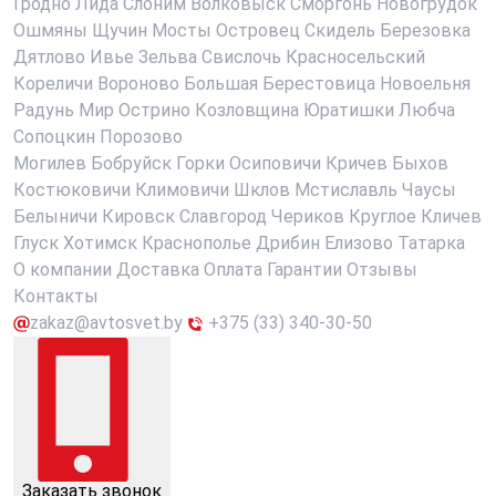
Гродно
Лида
Слоним
Волковыск
Сморгонь
Новогрудок
Ошмяны
Щучин
Мосты
Островец
Скидель
Березовка
Дятлово
Ивье
Зельва
Свислочь
Красносельский
Кореличи
Вороново
Большая Берестовица
Новоельня
Радунь
Мир
Острино
Козловщина
Юратишки
Любча
Сопоцкин
Порозово
Могилев
Бобруйск
Горки
Осиповичи
Кричев
Быхов
Костюковичи
Климовичи
Шклов
Мстиславль
Чаусы
Белыничи
Кировск
Славгород
Чериков
Круглое
Кличев
Глуск
Хотимск
Краснополье
Дрибин
Елизово
Татарка
О компании
Доставка
Оплата
Гарантии
Отзывы
Контакты
zakaz@avtosvet.by
+375 (33) 340-30-50
Заказать звонок