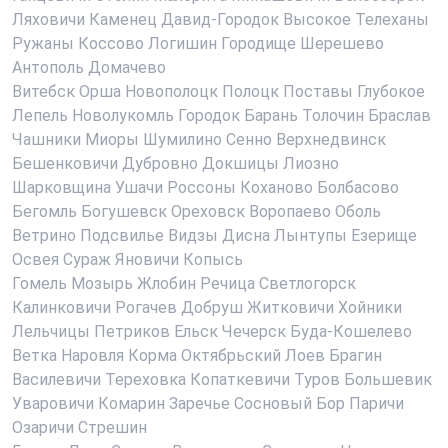
Ляховичи
Каменец
Давид-Городок
Высокое
Телеханы
Ружаны
Коссово
Логишин
Городище
Шерешево
Антополь
Домачево
Витебск
Орша
Новополоцк
Полоцк
Поставы
Глубокое
Лепель
Новолукомль
Городок
Барань
Толочин
Браслав
Чашники
Миоры
Шумилино
Сенно
Верхнедвинск
Бешенковичи
Дубровно
Докшицы
Лиозно
Шарковщина
Ушачи
Россоны
Коханово
Болбасово
Бегомль
Богушевск
Ореховск
Воропаево
Оболь
Ветрино
Подсвилье
Видзы
Дисна
Лынтупы
Езерище
Освея
Сураж
Яновичи
Копысь
Гомель
Мозырь
Жлобин
Речица
Светлогорск
Калинковичи
Рогачев
Добруш
Житковичи
Хойники
Лельчицы
Петриков
Ельск
Чечерск
Буда-Кошелево
Ветка
Наровля
Корма
Октябрьский
Лоев
Брагин
Василевичи
Тереховка
Копаткевичи
Туров
Большевик
Уваровичи
Комарин
Заречье
Сосновый Бор
Паричи
Озаричи
Стрешин