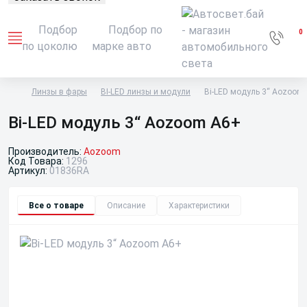
Подбор
Подбор по
0
по цоколю
марке авто
Линзы в фары
BI-LED линзы и модули
Bi-LED модуль 3“ Aozoom
Bi-LED модуль 3“ Aozoom A6+
Производитель:
Aozoom
Код Товара:
1296
Артикул:
01836RA
Все о товаре
Описание
Характеристики