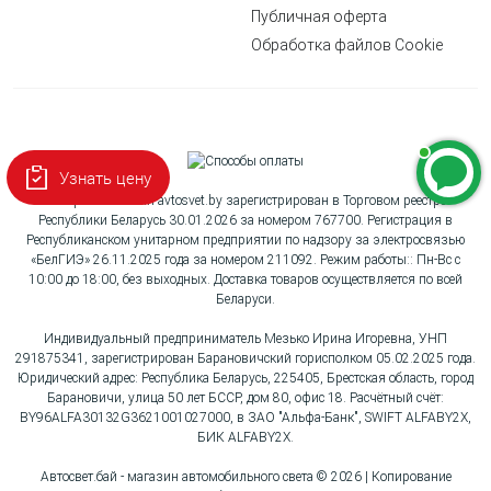
Публичная оферта
Обработка файлов Cookie
Узнать цену
Интернет-магазин avtosvet.by зарегистрирован в Торговом реестре
Республики Беларусь 30.01.2026 за номером 767700. Регистрация в
Республиканском унитарном предприятии по надзору за электросвязью
«БелГИЭ» 26.11.2025 года за номером 211092. Режим работы:: Пн-Вс с
10:00 до 18:00, без выходных. Доставка товаров осуществляется по всей
Беларуси.
Индивидуальный предприниматель Мезько Ирина Игоревна, УНП
291875341, зарегистрирован Барановичский горисполком 05.02.2025 года.
Юридический адрес: Республика Беларусь, 225405, Брестская область, город
Барановичи, улица 50 лет БССР, дом 80, офис 18. Расчётный счёт:
BY96ALFA30132G3621001027000, в ЗАО "Альфа-Банк", SWIFT ALFABY2X,
БИК ALFABY2X.
Автосвет.бай - магазин автомобильного света © 2026 | Копирование