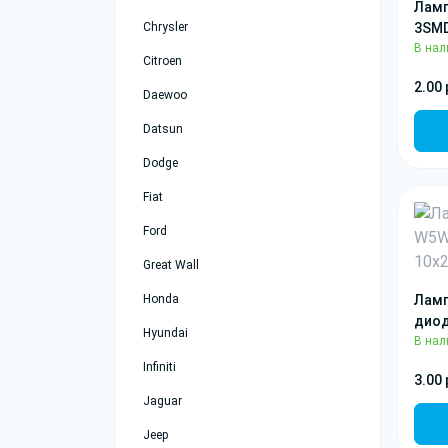
Ламп
Chrysler
3SMD
В нал
Citroen
2.00 
Daewoo
Datsun
Dodge
Fiat
Ford
Great Wall
Honda
Ламп
диод
Hyundai
В нал
Infiniti
3.00 
Jaguar
Jeep