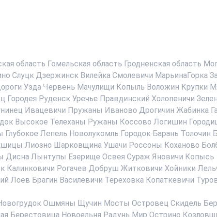
ская область
Гомельская область
Гродненская область
Мог
ино
Слуцк
Дзержинск
Вилейка
Смолевичи
МарьинаГорка
З
ороги
Узда
Червень
Мачулищи
Копыль
Воложин
Крупки
М
ец
Городея
Руденск
Уречье
Правдинский
Холопеничи
Зеле
нинец
Ивацевичи
Пружаны
Иваново
Дрогичин
Жабинка
Г
док
Высокое
Телеханы
Ружаны
Коссово
Логишин
Городи
ы
Глубокое
Лепель
Новолукомль
Городок
Барань
Толочин
Б
кшицы
Лиозно
Шарковщина
Ушачи
Россоны
Коханово
Бол
ы
Дисна
Лынтупы
Езерище
Освея
Сураж
Яновичи
Копысь
ск
Калинковичи
Рогачев
Добруш
Житковичи
Хойники
Лель
ий
Лоев
Брагин
Василевичи
Тереховка
Копаткевичи
Туро
Новогрудок
Ошмяны
Щучин
Мосты
Островец
Скидель
Бер
ая Берестовица
Новоельня
Радунь
Мир
Острино
Козловщ