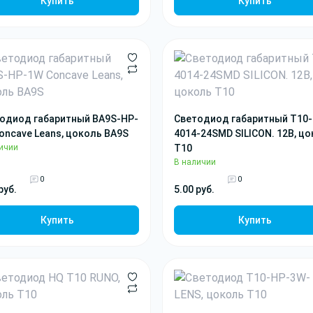
Купить
Купить
одиод габаритный BA9S-HP-
Светодиод габаритный T10-
oncave Leans, цоколь BA9S
4014-24SMD SILICON. 12В, ц
ичии
T10
В наличии
0
0
руб.
5.00 руб.
Купить
Купить