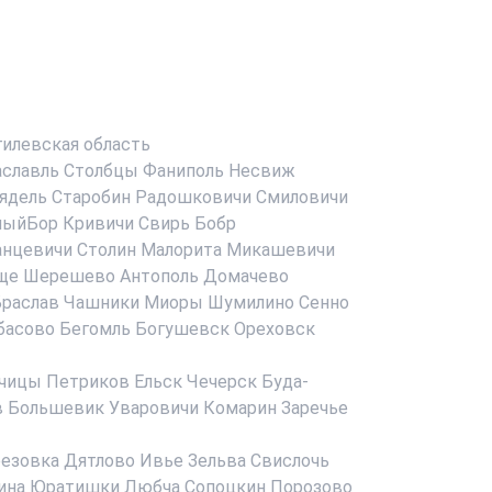
илевская область
аславль
Столбцы
Фаниполь
Несвиж
ядель
Старобин
Радошковичи
Смиловичи
ныйБор
Кривичи
Свирь
Бобр
анцевичи
Столин
Малорита
Микашевичи
ще
Шерешево
Антополь
Домачево
раслав
Чашники
Миоры
Шумилино
Сенно
басово
Бегомль
Богушевск
Ореховск
чицы
Петриков
Ельск
Чечерск
Буда-
в
Большевик
Уваровичи
Комарин
Заречье
езовка
Дятлово
Ивье
Зельва
Свислочь
ина
Юратишки
Любча
Сопоцкин
Порозово