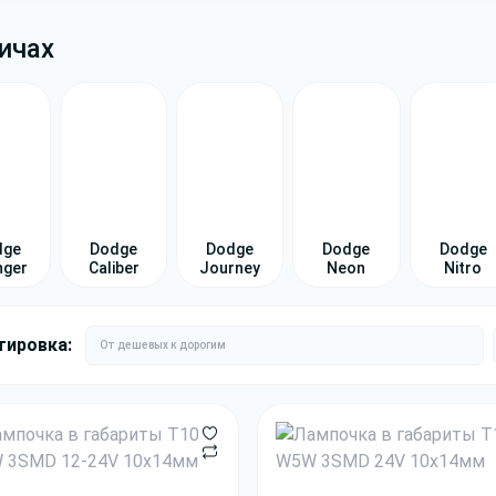
ичах
dge
Dodge
Dodge
Dodge
Dodge
nger
Caliber
Journey
Neon
Nitro
тировка: