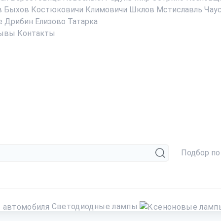
в
Быхов
Костюковичи
Климовичи
Шклов
Мстиславль
Чау
е
Дрибин
Елизово
Татарка
ывы
Контакты
Подбор по
Светодиодные лампы