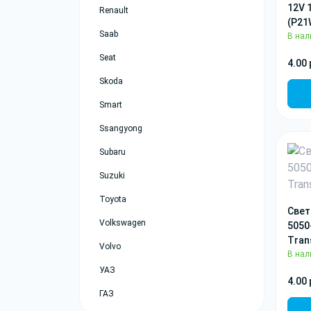
12V 
Renault
(P21
Saab
В нал
Seat
4.00 
Skoda
Smart
Ssangyong
Subaru
Suzuki
Toyota
Свет
Volkswagen
5050
Tran
Volvo
В нал
УАЗ
4.00 
ГАЗ