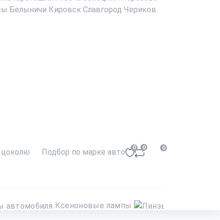
сы
Белыничи
Кировск
Славгород
Чериков
0
0
0
 цоколю
Подбор по марке авто
Ксеноновые лампы
Линз