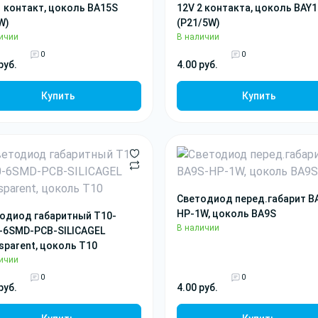
1 контакт, цоколь BA15S
12V 2 контакта, цоколь BAY
W)
(P21/5W)
ичии
В наличии
0
0
руб.
4.00 руб.
Купить
Купить
Светодиод перед.габарит B
HP-1W, цоколь BA9S
одиод габаритный T10-
В наличии
-6SMD-PCB-SILICAGEL
sparent, цоколь T10
ичии
0
0
руб.
4.00 руб.