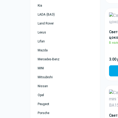
Kia
LADA (ВАЗ)
Land Rover
Свет
Lexus
цоко
Lifan
В нал
Mazda
3.00 
Mercedes-Benz
MINI
Mitsubishi
Nissan
Opel
Peugeot
Porsche
Свет