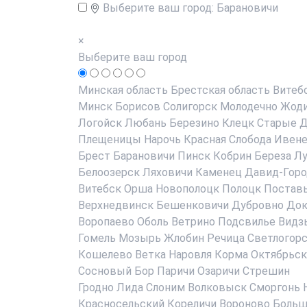
Выберите ваш город:
Барановичи
×
Выберите ваш город
Минская область
Брестская область
Витеб
Минск
Борисов
Солигорск
Молодечно
Жод
Логойск
Любань
Березино
Клецк
Старые Д
Плещеницы
Нарочь
Красная Слобода
Ивен
Брест
Барановичи
Пинск
Кобрин
Береза
Лу
Белоозерск
Ляховичи
Каменец
Давид-Горо
Витебск
Орша
Новополоцк
Полоцк
Постав
Верхнедвинск
Бешенковичи
Дубровно
До
Воропаево
Оболь
Ветрино
Подсвилье
Видз
Гомель
Мозырь
Жлобин
Речица
Светлогор
Кошелево
Ветка
Наровля
Корма
Октябрьск
Сосновый Бор
Паричи
Озаричи
Стрешин
Гродно
Лида
Слоним
Волковыск
Сморгонь
Красносельский
Кореличи
Вороново
Больш