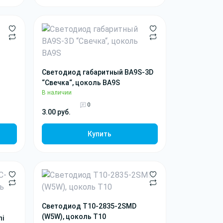
Светодиод габаритный BA9S-3D
“Свечка“, цоколь BA9S
В наличии
0
3.00 руб.
Купить
Светодиод T10-2835-2SMD
(W5W), цоколь T10
ni