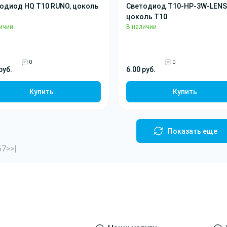
одиод HQ T10 RUNO, цоколь
Светодиод T10-HP-3W-LENS
цоколь T10
ичии
В наличии
0
0
руб.
6.00 руб.
Купить
Купить
Показать еще
6
7
>
>|