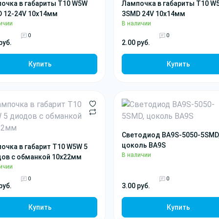
очка в габариты T10 W5W
Лампочка в габариты T10 W
 12-24V 10x14мм
3SMD 24V 10x14мм
ичии
В наличии
0
0
руб.
2.00 руб.
Купить
Купить
Светодиод BA9S-5050-5SMD
цоколь BA9S
очка в габарит T10 W5W 5
В наличии
ов с обманкой 10х22мм
ичии
0
0
руб.
3.00 руб.
Купить
Купить