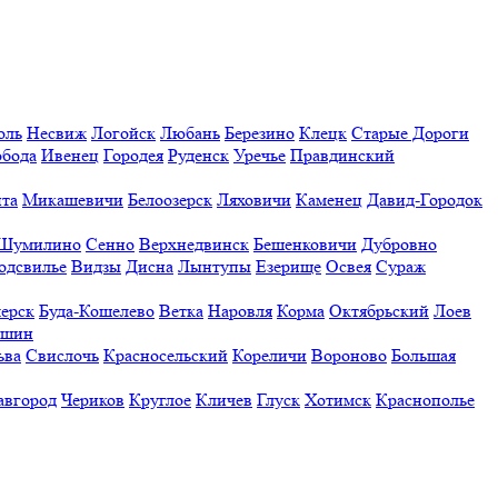
оль
Несвиж
Логойск
Любань
Березино
Клецк
Старые Дороги
обода
Ивенец
Городея
Руденск
Уречье
Правдинский
та
Микашевичи
Белоозерск
Ляховичи
Каменец
Давид-Городок
Шумилино
Сенно
Верхнедвинск
Бешенковичи
Дубровно
одсвилье
Видзы
Дисна
Лынтупы
Езерище
Освея
Сураж
ерск
Буда-Кошелево
Ветка
Наровля
Корма
Октябрьский
Лоев
ешин
ьва
Свислочь
Красносельский
Кореличи
Вороново
Большая
авгород
Чериков
Круглое
Кличев
Глуск
Хотимск
Краснополье