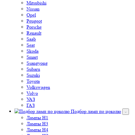
Mitsubishi
Nissan
Opel
Peugeot
Porsche
Renault
Saab
Seat
Skoda
Smart
Ssangyong
Subaru
Suzuki
Toyota
Volkswagen
Volvo
УАЗ
ГАЗ
Подбор ламп по цоколю
Лампы H1
Лампы H3
Лампы H4