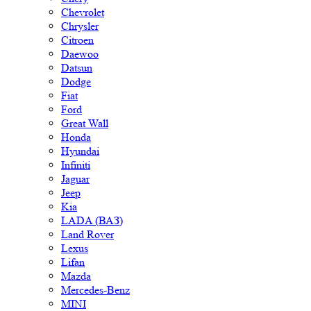
Chevrolet
Chrysler
Citroen
Daewoo
Datsun
Dodge
Fiat
Ford
Great Wall
Honda
Hyundai
Infiniti
Jaguar
Jeep
Kia
LADA (ВАЗ)
Land Rover
Lexus
Lifan
Mazda
Mercedes-Benz
MINI