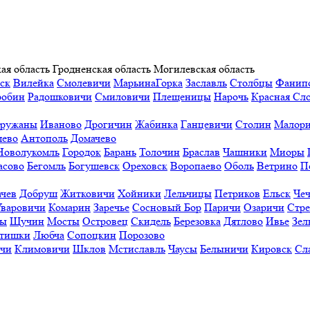
ая область
Гродненская область
Могилевская область
ск
Вилейка
Смолевичи
МарьинаГорка
Заславль
Столбцы
Фанип
робин
Радошковичи
Смиловичи
Плещеницы
Нарочь
Красная Сл
ружаны
Иваново
Дрогичин
Жабинка
Ганцевичи
Столин
Малори
ево
Антополь
Домачево
Новолукомль
Городок
Барань
Толочин
Браслав
Чашники
Миоры
асово
Бегомль
Богушевск
Ореховск
Воропаево
Оболь
Ветрино
П
ачев
Добруш
Житковичи
Хойники
Лельчицы
Петриков
Ельск
Чеч
Уваровичи
Комарин
Заречье
Сосновый Бор
Паричи
Озаричи
Стр
ы
Щучин
Мосты
Островец
Скидель
Березовка
Дятлово
Ивье
Зел
тишки
Любча
Сопоцкин
Порозово
ичи
Климовичи
Шклов
Мстиславль
Чаусы
Белыничи
Кировск
Сл