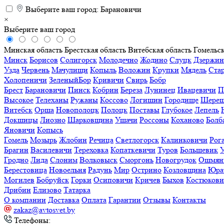
Выберите ваш город:
Барановичи
×
Выберите ваш город
Минская область
Брестская область
Витебская область
Гомельск
Минск
Борисов
Солигорск
Молодечно
Жодино
Слуцк
Дзержин
Узда
Червень
Мачулищи
Копыль
Воложин
Крупки
Мядель
Ста
Холопеничи
ЗеленыйБор
Кривичи
Свирь
Бобр
Брест
Барановичи
Пинск
Кобрин
Береза
Лунинец
Ивацевичи
П
Высокое
Телеханы
Ружаны
Коссово
Логишин
Городище
Шереш
Витебск
Орша
Новополоцк
Полоцк
Поставы
Глубокое
Лепель
Докшицы
Лиозно
Шарковщина
Ушачи
Россоны
Коханово
Болб
Яновичи
Копысь
Гомель
Мозырь
Жлобин
Речица
Светлогорск
Калинковичи
Рог
Брагин
Василевичи
Тереховка
Копаткевичи
Туров
Большевик
Гродно
Лида
Слоним
Волковыск
Сморгонь
Новогрудок
Ошмян
Берестовица
Новоельня
Радунь
Мир
Острино
Козловщина
Юра
Могилев
Бобруйск
Горки
Осиповичи
Кричев
Быхов
Костюков
Дрибин
Елизово
Татарка
О компании
Доставка
Оплата
Гарантии
Отзывы
Контакты
zakaz@avtosvet.by
Телефоны: