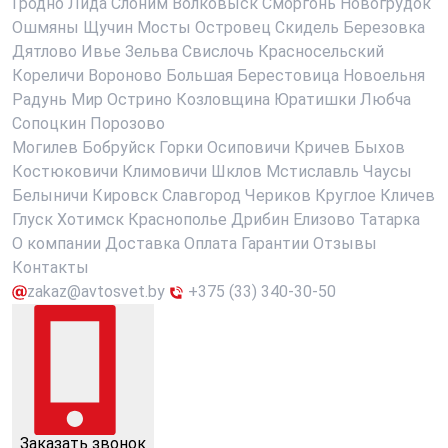
Гродно
Лида
Слоним
Волковыск
Сморгонь
Новогрудок
Ошмяны
Щучин
Мосты
Островец
Скидель
Березовка
Дятлово
Ивье
Зельва
Свислочь
Красносельский
Кореличи
Вороново
Большая Берестовица
Новоельня
Радунь
Мир
Острино
Козловщина
Юратишки
Любча
Сопоцкин
Порозово
Могилев
Бобруйск
Горки
Осиповичи
Кричев
Быхов
Костюковичи
Климовичи
Шклов
Мстиславль
Чаусы
Белыничи
Кировск
Славгород
Чериков
Круглое
Кличев
Глуск
Хотимск
Краснополье
Дрибин
Елизово
Татарка
О компании
Доставка
Оплата
Гарантии
Отзывы
Контакты
zakaz@avtosvet.by
+375 (33) 340-30-50
Заказать звонок