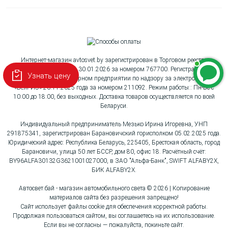
Интернет-магазин avtosvet.by зарегистрирован в Торговом реестре
Республики Беларусь 30.01.2026 за номером 767700. Регистрация в
Узнать цену
Республиканском унитарном предприятии по надзору за электросвязью
«БелГИЭ» 26.11.2025 года за номером 211092. Режим работы:: Пн-Вс с
10:00 до 18:00, без выходных. Доставка товаров осуществляется по всей
Беларуси.
Индивидуальный предприниматель Мезько Ирина Игоревна, УНП
291875341, зарегистрирован Барановичский горисполком 05.02.2025 года.
Юридический адрес: Республика Беларусь, 225405, Брестская область, город
Барановичи, улица 50 лет БССР, дом 80, офис 18. Расчётный счёт:
BY96ALFA30132G3621001027000, в ЗАО "Альфа-Банк", SWIFT ALFABY2X,
БИК ALFABY2X.
Автосвет.бай - магазин автомобильного света © 2026 | Копирование
материалов сайта без разрешения запрещено!
Сайт использует файлы cookie для обеспечения корректной работы.
Продолжая пользоваться сайтом, вы соглашаетесь на их использование.
Если вы не согласны — пожалуйста, покиньте сайт.