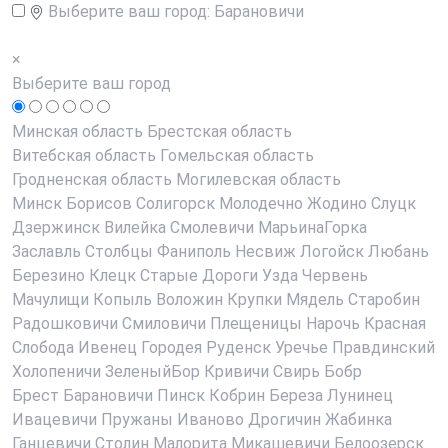
Выберите ваш город:
Барановичи
×
Выберите ваш город
Минская область
Брестская область
Витебская область
Гомельская область
Гродненская область
Могилевская область
Минск
Борисов
Солигорск
Молодечно
Жодино
Слуцк
Дзержинск
Вилейка
Смолевичи
МарьинаГорка
Заславль
Столбцы
Фаниполь
Несвиж
Логойск
Любань
Березино
Клецк
Старые Дороги
Узда
Червень
Мачулищи
Копыль
Воложин
Крупки
Мядель
Старобин
Радошковичи
Смиловичи
Плещеницы
Нарочь
Красная
Слобода
Ивенец
Городея
Руденск
Уречье
Правдинский
Холопеничи
ЗеленыйБор
Кривичи
Свирь
Бобр
Брест
Барановичи
Пинск
Кобрин
Береза
Лунинец
Ивацевичи
Пружаны
Иваново
Дрогичин
Жабинка
Ганцевичи
Столин
Малорита
Микашевичи
Белоозерск