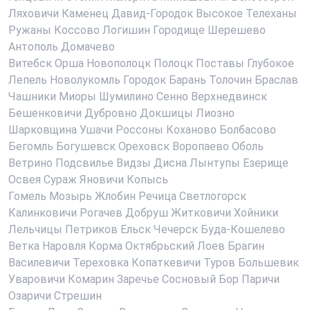
Ляховичи
Каменец
Давид-Городок
Высокое
Телеханы
Ружаны
Коссово
Логишин
Городище
Шерешево
Антополь
Домачево
Витебск
Орша
Новополоцк
Полоцк
Поставы
Глубокое
Лепель
Новолукомль
Городок
Барань
Толочин
Браслав
Чашники
Миоры
Шумилино
Сенно
Верхнедвинск
Бешенковичи
Дубровно
Докшицы
Лиозно
Шарковщина
Ушачи
Россоны
Коханово
Болбасово
Бегомль
Богушевск
Ореховск
Воропаево
Оболь
Ветрино
Подсвилье
Видзы
Дисна
Лынтупы
Езерище
Освея
Сураж
Яновичи
Копысь
Гомель
Мозырь
Жлобин
Речица
Светлогорск
Калинковичи
Рогачев
Добруш
Житковичи
Хойники
Лельчицы
Петриков
Ельск
Чечерск
Буда-Кошелево
Ветка
Наровля
Корма
Октябрьский
Лоев
Брагин
Василевичи
Тереховка
Копаткевичи
Туров
Большевик
Уваровичи
Комарин
Заречье
Сосновый Бор
Паричи
Озаричи
Стрешин