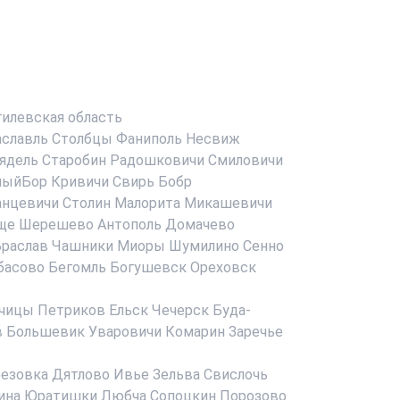
илевская область
аславль
Столбцы
Фаниполь
Несвиж
ядель
Старобин
Радошковичи
Смиловичи
ныйБор
Кривичи
Свирь
Бобр
анцевичи
Столин
Малорита
Микашевичи
ще
Шерешево
Антополь
Домачево
раслав
Чашники
Миоры
Шумилино
Сенно
басово
Бегомль
Богушевск
Ореховск
чицы
Петриков
Ельск
Чечерск
Буда-
в
Большевик
Уваровичи
Комарин
Заречье
езовка
Дятлово
Ивье
Зельва
Свислочь
ина
Юратишки
Любча
Сопоцкин
Порозово