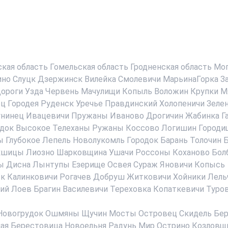
ская область
Гомельская область
Гродненская область
Мог
ино
Слуцк
Дзержинск
Вилейка
Смолевичи
МарьинаГорка
З
ороги
Узда
Червень
Мачулищи
Копыль
Воложин
Крупки
М
ец
Городея
Руденск
Уречье
Правдинский
Холопеничи
Зеле
нинец
Ивацевичи
Пружаны
Иваново
Дрогичин
Жабинка
Г
док
Высокое
Телеханы
Ружаны
Коссово
Логишин
Городи
ы
Глубокое
Лепель
Новолукомль
Городок
Барань
Толочин
Б
кшицы
Лиозно
Шарковщина
Ушачи
Россоны
Коханово
Бол
ы
Дисна
Лынтупы
Езерище
Освея
Сураж
Яновичи
Копысь
ск
Калинковичи
Рогачев
Добруш
Житковичи
Хойники
Лель
ий
Лоев
Брагин
Василевичи
Тереховка
Копаткевичи
Туро
Новогрудок
Ошмяны
Щучин
Мосты
Островец
Скидель
Бер
ая Берестовица
Новоельня
Радунь
Мир
Острино
Козловщ