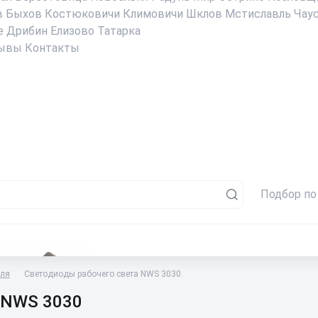
в
Быхов
Костюковичи
Климовичи
Шклов
Мстиславль
Чау
е
Дрибин
Елизово
Татарка
ывы
Контакты
Подбор по
иля
Светодиоды рабочего света NWS 3030
 NWS 3030