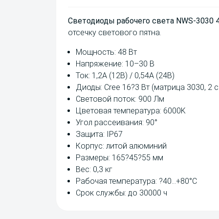
Светодиоды рабочего света NWS-3030 
отсечку светового пятна.
Мощность: 48 Вт
Напряжение: 10–30 В
Ток: 1,2А (12В) / 0,54А (24В)
Диоды: Cree 16?3 Вт (матрица 3030, 2 
Световой поток: 900 Лм
Цветовая температура: 6000K
Угол рассеивания: 90°
Защита: IP67
Корпус: литой алюминий
Размеры: 165?45?55 мм
Вес: 0,3 кг
Рабочая температура: ?40…+80°C
Срок службы: до 30000 ч