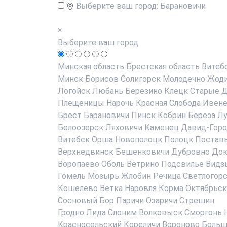
Выберите ваш город:
Барановичи
×
Выберите ваш город
Минская область
Брестская область
Витеб
Минск
Борисов
Солигорск
Молодечно
Жод
Логойск
Любань
Березино
Клецк
Старые Д
Плещеницы
Нарочь
Красная Слобода
Ивен
Брест
Барановичи
Пинск
Кобрин
Береза
Лу
Белоозерск
Ляховичи
Каменец
Давид-Горо
Витебск
Орша
Новополоцк
Полоцк
Постав
Верхнедвинск
Бешенковичи
Дубровно
До
Воропаево
Оболь
Ветрино
Подсвилье
Видз
Гомель
Мозырь
Жлобин
Речица
Светлогор
Кошелево
Ветка
Наровля
Корма
Октябрьск
Сосновый Бор
Паричи
Озаричи
Стрешин
Гродно
Лида
Слоним
Волковыск
Сморгонь
Красносельский
Кореличи
Вороново
Больш