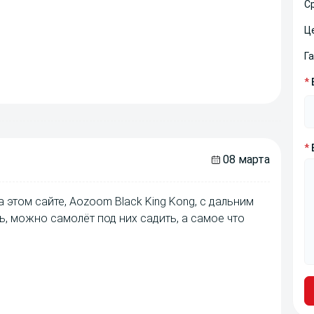
С
Ц
Г
*
*
08 марта
 этом сайте, Aozoom Black King Kong, с дальним
ь, можно самолёт под них садить, а самое что