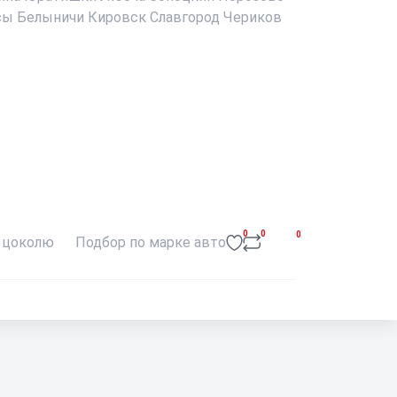
сы
Белыничи
Кировск
Славгород
Чериков
0
0
0
 цоколю
Подбор по марке авто