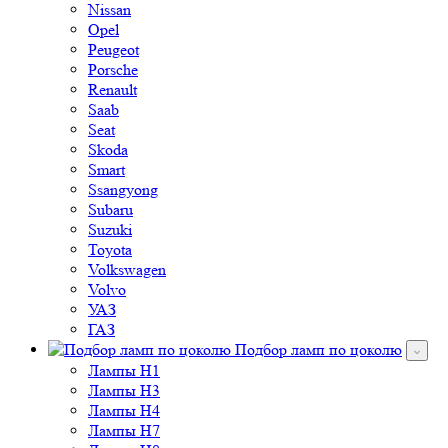
Nissan
Opel
Peugeot
Porsche
Renault
Saab
Seat
Skoda
Smart
Ssangyong
Subaru
Suzuki
Toyota
Volkswagen
Volvo
УАЗ
ГАЗ
Подбор ламп по цоколю
Лампы H1
Лампы H3
Лампы H4
Лампы H7