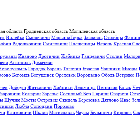
ая область
Гродненская область
Могилевская область
ск
Вилейка
Смолевичи
МарьинаГорка
Заславль
Столбцы
Фанип
робин
Радошковичи
Смиловичи
Плещеницы
Нарочь
Красная Сл
ружаны
Иваново
Дрогичин
Жабинка
Ганцевичи
Столин
Малори
ево
Антополь
Домачево
Новолукомль
Городок
Барань
Толочин
Браслав
Чашники
Миоры
асово
Бегомль
Богушевск
Ореховск
Воропаево
Оболь
Ветрино
П
ачев
Добруш
Житковичи
Хойники
Лельчицы
Петриков
Ельск
Чеч
Уваровичи
Комарин
Заречье
Сосновый Бор
Паричи
Озаричи
Стр
ы
Щучин
Мосты
Островец
Скидель
Березовка
Дятлово
Ивье
Зел
тишки
Любча
Сопоцкин
Порозово
ичи
Климовичи
Шклов
Мстиславль
Чаусы
Белыничи
Кировск
Сл