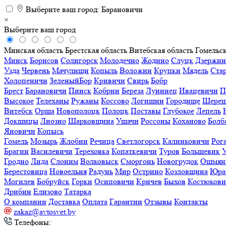
Выберите ваш город:
Барановичи
×
Выберите ваш город
Минская область
Брестская область
Витебская область
Гомельск
Минск
Борисов
Солигорск
Молодечно
Жодино
Слуцк
Дзержин
Узда
Червень
Мачулищи
Копыль
Воложин
Крупки
Мядель
Ста
Холопеничи
ЗеленыйБор
Кривичи
Свирь
Бобр
Брест
Барановичи
Пинск
Кобрин
Береза
Лунинец
Ивацевичи
П
Высокое
Телеханы
Ружаны
Коссово
Логишин
Городище
Шереш
Витебск
Орша
Новополоцк
Полоцк
Поставы
Глубокое
Лепель
Докшицы
Лиозно
Шарковщина
Ушачи
Россоны
Коханово
Болб
Яновичи
Копысь
Гомель
Мозырь
Жлобин
Речица
Светлогорск
Калинковичи
Рог
Брагин
Василевичи
Тереховка
Копаткевичи
Туров
Большевик
Гродно
Лида
Слоним
Волковыск
Сморгонь
Новогрудок
Ошмян
Берестовица
Новоельня
Радунь
Мир
Острино
Козловщина
Юра
Могилев
Бобруйск
Горки
Осиповичи
Кричев
Быхов
Костюков
Дрибин
Елизово
Татарка
О компании
Доставка
Оплата
Гарантии
Отзывы
Контакты
zakaz@avtosvet.by
Телефоны: