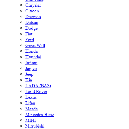
Chrysler
Citroen
Daewoo
Datsun
Dodge
Fiat
Ford
Great Wall
Honda
Hyundai
Infiniti
Jaguar
Jeep
Kia
LADA (ВАЗ)
Land Rover
Lexus
Lifan
Mazda
Mercedes-Benz
MINI
Mitsubishi