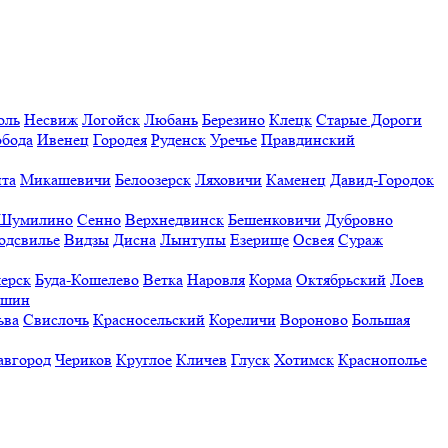
оль
Несвиж
Логойск
Любань
Березино
Клецк
Старые Дороги
обода
Ивенец
Городея
Руденск
Уречье
Правдинский
та
Микашевичи
Белоозерск
Ляховичи
Каменец
Давид-Городок
Шумилино
Сенно
Верхнедвинск
Бешенковичи
Дубровно
одсвилье
Видзы
Дисна
Лынтупы
Езерище
Освея
Сураж
ерск
Буда-Кошелево
Ветка
Наровля
Корма
Октябрьский
Лоев
ешин
ьва
Свислочь
Красносельский
Кореличи
Вороново
Большая
авгород
Чериков
Круглое
Кличев
Глуск
Хотимск
Краснополье