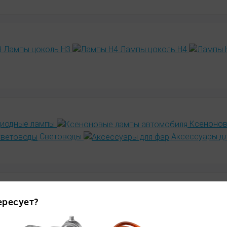
Лампы цоколь H3
Лампы цоколь H4
диодные лампы
Ксенонов
Световоды
Аксессуары д
ми