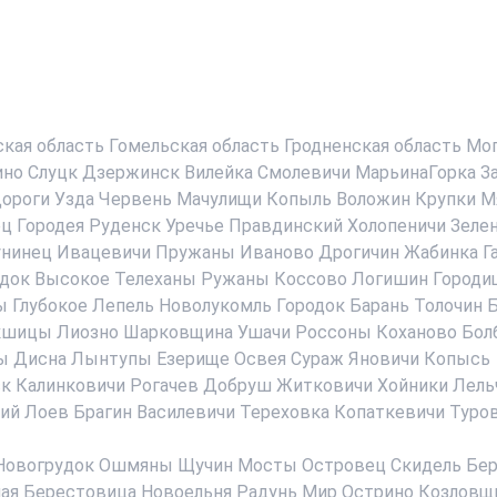
ская область
Гомельская область
Гродненская область
Мог
ино
Слуцк
Дзержинск
Вилейка
Смолевичи
МарьинаГорка
З
ороги
Узда
Червень
Мачулищи
Копыль
Воложин
Крупки
М
ец
Городея
Руденск
Уречье
Правдинский
Холопеничи
Зеле
нинец
Ивацевичи
Пружаны
Иваново
Дрогичин
Жабинка
Г
док
Высокое
Телеханы
Ружаны
Коссово
Логишин
Городи
ы
Глубокое
Лепель
Новолукомль
Городок
Барань
Толочин
Б
кшицы
Лиозно
Шарковщина
Ушачи
Россоны
Коханово
Бол
ы
Дисна
Лынтупы
Езерище
Освея
Сураж
Яновичи
Копысь
ск
Калинковичи
Рогачев
Добруш
Житковичи
Хойники
Лель
ий
Лоев
Брагин
Василевичи
Тереховка
Копаткевичи
Туро
Новогрудок
Ошмяны
Щучин
Мосты
Островец
Скидель
Бер
ая Берестовица
Новоельня
Радунь
Мир
Острино
Козловщ