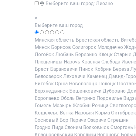
Выберите ваш город:
Лиозно
×
Выберите ваш город
Минская область
Брестская область
Витеб
Минск
Борисов
Солигорск
Молодечно
Жод
Логойск
Любань
Березино
Клецк
Старые Д
Плещеницы
Нарочь
Красная Слобода
Ивен
Брест
Барановичи
Пинск
Кобрин
Береза
Лу
Белоозерск
Ляховичи
Каменец
Давид-Горо
Витебск
Орша
Новополоцк
Полоцк
Постав
Верхнедвинск
Бешенковичи
Дубровно
До
Воропаево
Оболь
Ветрино
Подсвилье
Видз
Гомель
Мозырь
Жлобин
Речица
Светлогор
Кошелево
Ветка
Наровля
Корма
Октябрьск
Сосновый Бор
Паричи
Озаричи
Стрешин
Гродно
Лида
Слоним
Волковыск
Сморгонь
Красносельский
Кореличи
Вороново
Больш