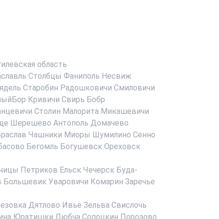
илевская область
аславль
Столбцы
Фаниполь
Несвиж
ядель
Старобин
Радошковичи
Смиловичи
ныйБор
Кривичи
Свирь
Бобр
анцевичи
Столин
Малорита
Микашевичи
ще
Шерешево
Антополь
Домачево
раслав
Чашники
Миоры
Шумилино
Сенно
басово
Бегомль
Богушевск
Ореховск
чицы
Петриков
Ельск
Чечерск
Буда-
в
Большевик
Уваровичи
Комарин
Заречье
езовка
Дятлово
Ивье
Зельва
Свислочь
ина
Юратишки
Любча
Сопоцкин
Порозово