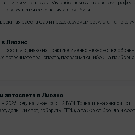
озно и всеи Беларуси. Мы работаем с автосветом професс
сного улучшения освещения автомобиля.
рректная работа фар и предсказуемыи результат, а не слу
в Лиозно
ся простым, однако на практике именно неверно подобранн
ния встречного транспорта, появления ошибок на приборн
и автосвета в Лиозно
 2026 году начинается от 2 BYN. Точная цена зависит от цо
ет, дальний свет, габариты, ПТФ), а также от бренда и со