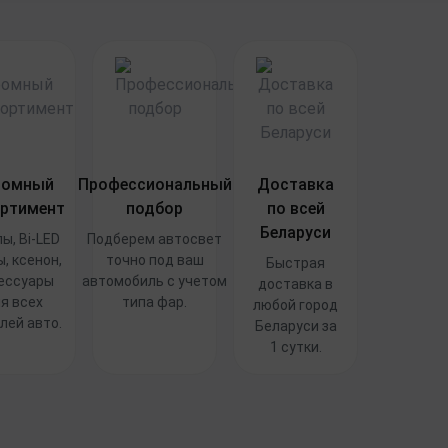
ромный
Профессиональный
Доставка
ртимент
подбор
по всей
Беларуси
ы, Bi-LED
Подберем автосвет
, ксенон,
точно под ваш
Быстрая
ессуары
автомобиль с учетом
доставка в
я всех
типа фар.
любой город
лей авто.
Беларуси за
1 сутки.