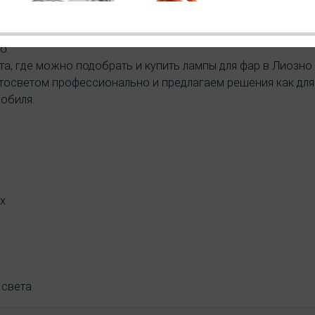
но
а, где можно подобрать и купить лампы для фар в Лиозно 
тосветом профессионально и предлагаем решения как для 
обиля.
х