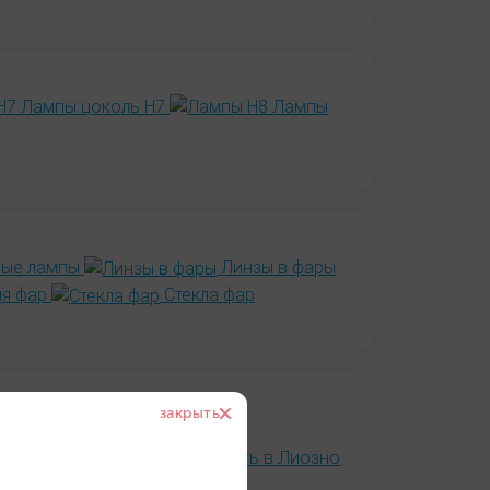
Лампы цоколь H7
Лампы
ые лампы
Линзы в фары
ля фар
Стекла фар