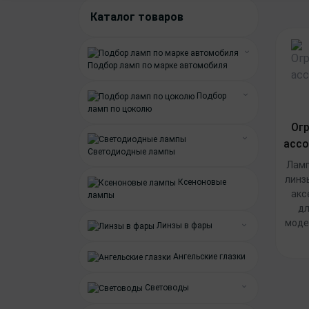
Каталог товаров
Подбор ламп по марке автомобиля
Abarth
Подбор
Alfa Romeo
ламп по цоколю
Ог
Лампы H1
Audi
ассо
Лампы H3
Светодиодные лампы
BMW
Ламп
Лампы ближнего света
Лампы H4
BYD
линзы
Ксеноновые
акс
Лампы дальнего света
лампы
Лампы H7
Cadillac
дл
Лампы габаритов
Лампы H8
моде
Chery
Линзы в фары
Лампы в противотуманные фары
Лампы H9
BI-LED линзы и модули
Chevrolet
Ангельские глазки
Прожекторы для автомобиля
Лампы H11
BI-линзы
Chrysler
Плафоны подсветки номера
Световоды
Лампы H13
Линзы в противотуманные фары
Citroen
Cветоводы Audi