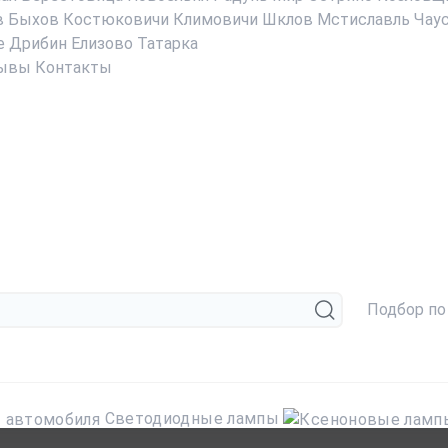
в
Быхов
Костюковичи
Климовичи
Шклов
Мстиславль
Чау
е
Дрибин
Елизово
Татарка
ывы
Контакты
Подбор по
Светодиодные лампы