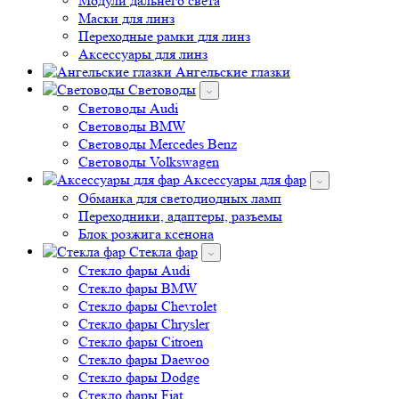
Модули дальнего света
Маски для линз
Переходные рамки для линз
Аксессуары для линз
Ангельские глазки
Световоды
Cветоводы Audi
Cветоводы BMW
Световоды Mercedes Benz
Cветоводы Volkswagen
Аксессуары для фар
Обманка для светодиодных ламп
Переходники, адаптеры, разъемы
Блок розжига ксенона
Стекла фар
Стекло фары Audi
Стекло фары BMW
Стекло фары Chevrolet
Стекло фары Chrysler
Стекло фары Citroen
Стекло фары Daewoo
Стекло фары Dodge
Стекло фары Fiat