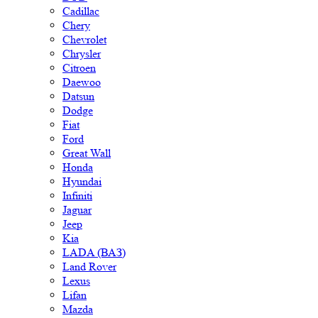
Cadillac
Chery
Chevrolet
Chrysler
Citroen
Daewoo
Datsun
Dodge
Fiat
Ford
Great Wall
Honda
Hyundai
Infiniti
Jaguar
Jeep
Kia
LADA (ВАЗ)
Land Rover
Lexus
Lifan
Mazda