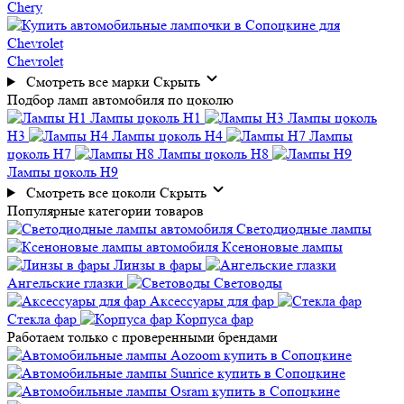
Chery
Chevrolet
Смотреть все марки
Скрыть
Подбор
ламп автомобиля
по цоколю
Лампы цоколь H1
Лампы цоколь
H3
Лампы цоколь H4
Лампы
цоколь H7
Лампы цоколь H8
Лампы цоколь H9
Смотреть все цоколи
Скрыть
Популярные категории товаров
Светодиодные лампы
Ксеноновые лампы
Линзы в фары
Ангельские глазки
Световоды
Аксессуары для фар
Стекла фар
Корпуса фар
Работаем только с
проверенными
брендами