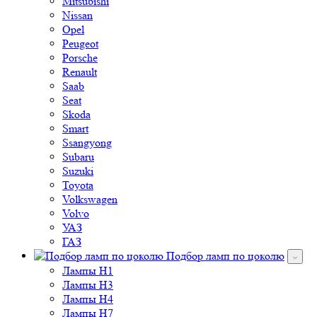
Mitsubishi
Nissan
Opel
Peugeot
Porsche
Renault
Saab
Seat
Skoda
Smart
Ssangyong
Subaru
Suzuki
Toyota
Volkswagen
Volvo
УАЗ
ГАЗ
Подбор ламп по цоколю
Лампы H1
Лампы H3
Лампы H4
Лампы H7