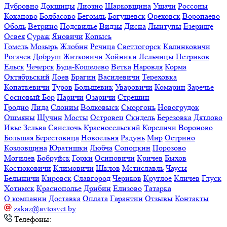
Дубровно
Докшицы
Лиозно
Шарковщина
Ушачи
Россоны
Коханово
Болбасово
Бегомль
Богушевск
Ореховск
Воропаево
Оболь
Ветрино
Подсвилье
Видзы
Дисна
Лынтупы
Езерище
Освея
Сураж
Яновичи
Копысь
Гомель
Мозырь
Жлобин
Речица
Светлогорск
Калинковичи
Рогачев
Добруш
Житковичи
Хойники
Лельчицы
Петриков
Ельск
Чечерск
Буда-Кошелево
Ветка
Наровля
Корма
Октябрьский
Лоев
Брагин
Василевичи
Тереховка
Копаткевичи
Туров
Большевик
Уваровичи
Комарин
Заречье
Сосновый Бор
Паричи
Озаричи
Стрешин
Гродно
Лида
Слоним
Волковыск
Сморгонь
Новогрудок
Ошмяны
Щучин
Мосты
Островец
Скидель
Березовка
Дятлово
Ивье
Зельва
Свислочь
Красносельский
Кореличи
Вороново
Большая Берестовица
Новоельня
Радунь
Мир
Острино
Козловщина
Юратишки
Любча
Сопоцкин
Порозово
Могилев
Бобруйск
Горки
Осиповичи
Кричев
Быхов
Костюковичи
Климовичи
Шклов
Мстиславль
Чаусы
Белыничи
Кировск
Славгород
Чериков
Круглое
Кличев
Глуск
Хотимск
Краснополье
Дрибин
Елизово
Татарка
О компании
Доставка
Оплата
Гарантии
Отзывы
Контакты
zakaz@avtosvet.by
Телефоны: