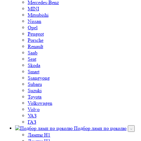
Mercedes-Benz
MINI
Mitsubishi
Nissan
Opel
Peugeot
Porsche
Renault
Saab
Seat
Skoda
Smart
Ssangyong
Subaru
Suzuki
Toyota
Volkswagen
Volvo
УАЗ
ГАЗ
Подбор ламп по цоколю
Лампы H1