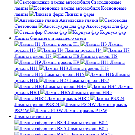
Светодиодные
лампы
Ксеноновые
лампы
Линзы в фары
Ангельские глазки
Световоды
Аксессуары для фар
Стекла фар
Корпуса фар
Лампы ближнего и дальнего света
Лампы цоколь H1
Лампы
цоколь H3
Лампы цоколь H4
Лампы цоколь H7
Лампы цоколь H8
Лампы цоколь H9
Лампы
цоколь H11
Лампы цоколь H13
Лампы цоколь H15
Лампы
цоколь H16
Лампы цоколь H27
Лампы цоколь HB3
Лампы
цоколь HB4
Лампы цоколь HB5
Лампы цоколь HIR2
Лампы цоколь PSX24
Лампы цоколь
PS24W
Лампы цоколь P13W
Лампы габаритов
Лампы цоколь B8.4
Лампы цоколь B8.5
Лампы цоколь BA15