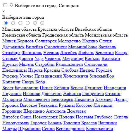
Выберите ваш город:
Сопоцкин
×
Выберите ваш город
Минская область
Брестская область
Витебская область
Гомельская область
Гродненская область
Могилевская область
Минск
Борисов
Солигорск
Молодечно
Жодино
Слуцк
Дзержинск
Вилейка
Смолевичи
МарьинаГорка
Заславль
Столбцы
Фаниполь
Несвиж
Логойск
Любань
Березино
Клецк
Старые Дороги
Узда
Червень
Мачулищи
Копыль
Воложин
Крупки
Мядель
Старобин
Радошковичи
Смиловичи
Плещеницы
Нарочь
Красная Слобода
Ивенец
Городея
Руденск
Уречье
Правдинский
Холопеничи
ЗеленыйБор
Кривичи
Свирь
Бобр
Брест
Барановичи
Пинск
Кобрин
Береза
Лунинец
Ивацевичи
Пружаны
Иваново
Дрогичин
Жабинка
Ганцевичи
Столин
Малорита
Микашевичи
Белоозерск
Ляховичи
Каменец
Давид-
Городок
Высокое
Телеханы
Ружаны
Коссово
Логишин
Городище
Шерешево
Антополь
Домачево
Витебск
Орша
Новополоцк
Полоцк
Поставы
Глубокое
Лепель
Новолукомль
Городок
Барань
Толочин
Браслав
Чашники
Миоры
Шумилино
Сенно
Верхнедвинск
Бешенковичи