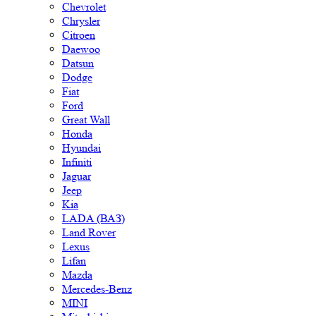
Chevrolet
Chrysler
Citroen
Daewoo
Datsun
Dodge
Fiat
Ford
Great Wall
Honda
Hyundai
Infiniti
Jaguar
Jeep
Kia
LADA (ВАЗ)
Land Rover
Lexus
Lifan
Mazda
Mercedes-Benz
MINI