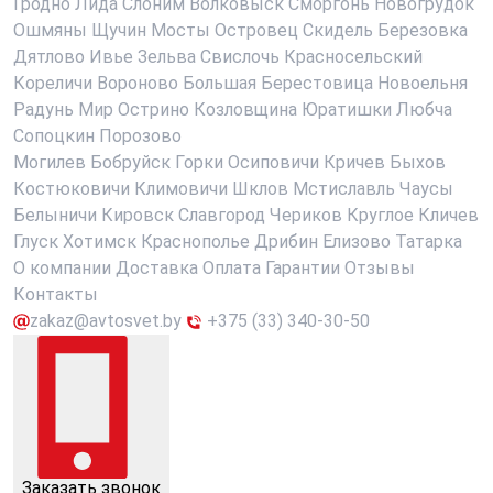
Гродно
Лида
Слоним
Волковыск
Сморгонь
Новогрудок
Ошмяны
Щучин
Мосты
Островец
Скидель
Березовка
Дятлово
Ивье
Зельва
Свислочь
Красносельский
Кореличи
Вороново
Большая Берестовица
Новоельня
Радунь
Мир
Острино
Козловщина
Юратишки
Любча
Сопоцкин
Порозово
Могилев
Бобруйск
Горки
Осиповичи
Кричев
Быхов
Костюковичи
Климовичи
Шклов
Мстиславль
Чаусы
Белыничи
Кировск
Славгород
Чериков
Круглое
Кличев
Глуск
Хотимск
Краснополье
Дрибин
Елизово
Татарка
О компании
Доставка
Оплата
Гарантии
Отзывы
Контакты
zakaz@avtosvet.by
+375 (33) 340-30-50
Заказать звонок