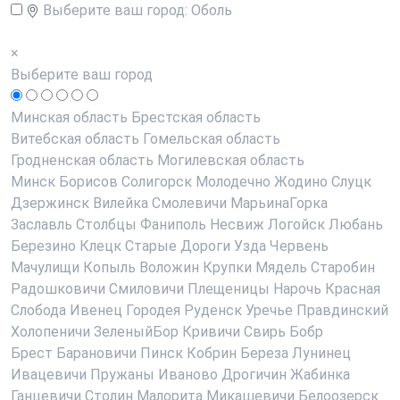
Выберите ваш город:
Оболь
×
Выберите ваш город
Минская область
Брестская область
Витебская область
Гомельская область
Гродненская область
Могилевская область
Минск
Борисов
Солигорск
Молодечно
Жодино
Слуцк
Дзержинск
Вилейка
Смолевичи
МарьинаГорка
Заславль
Столбцы
Фаниполь
Несвиж
Логойск
Любань
Березино
Клецк
Старые Дороги
Узда
Червень
Мачулищи
Копыль
Воложин
Крупки
Мядель
Старобин
Радошковичи
Смиловичи
Плещеницы
Нарочь
Красная
Слобода
Ивенец
Городея
Руденск
Уречье
Правдинский
Холопеничи
ЗеленыйБор
Кривичи
Свирь
Бобр
Брест
Барановичи
Пинск
Кобрин
Береза
Лунинец
Ивацевичи
Пружаны
Иваново
Дрогичин
Жабинка
Ганцевичи
Столин
Малорита
Микашевичи
Белоозерск