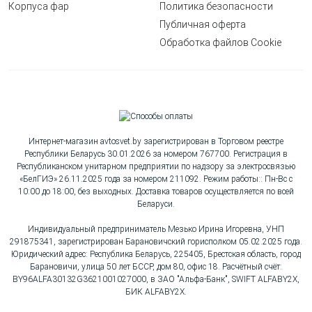
Корпуса фар
Политика безопасности
Публичная оферта
Обработка файлов Cookie
Интернет-магазин avtosvet.by зарегистрирован в Торговом реестре
Республики Беларусь 30.01.2026 за номером 767700. Регистрация в
Республиканском унитарном предприятии по надзору за электросвязью
«БелГИЭ» 26.11.2025 года за номером 211092. Режим работы:: Пн-Вс с
10:00 до 18:00, без выходных. Доставка товаров осуществляется по всей
Беларуси.
Индивидуальный предприниматель Мезько Ирина Игоревна, УНП
291875341, зарегистрирован Барановичский горисполком 05.02.2025 года.
Юридический адрес: Республика Беларусь, 225405, Брестская область, город
Барановичи, улица 50 лет БССР, дом 80, офис 18. Расчётный счёт:
BY96ALFA30132G3621001027000, в ЗАО "Альфа-Банк", SWIFT ALFABY2X,
БИК ALFABY2X.