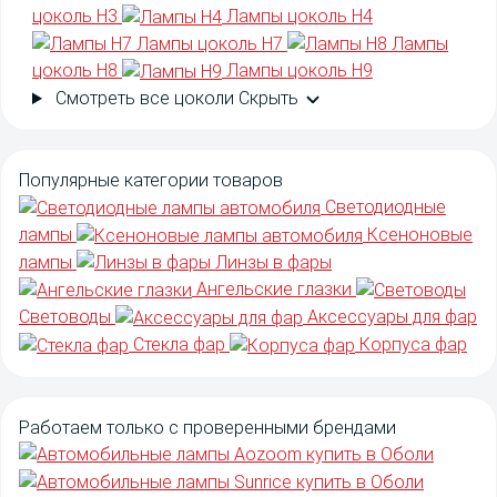
цоколь H3
Лампы цоколь H4
Лампы цоколь H7
Лампы
цоколь H8
Лампы цоколь H9
Смотреть все цоколи
Скрыть
Популярные категории товаров
Светодиодные
лампы
Ксеноновые
лампы
Линзы в фары
Ангельские глазки
Световоды
Аксессуары для фар
Стекла фар
Корпуса фар
Работаем только с
проверенными
брендами