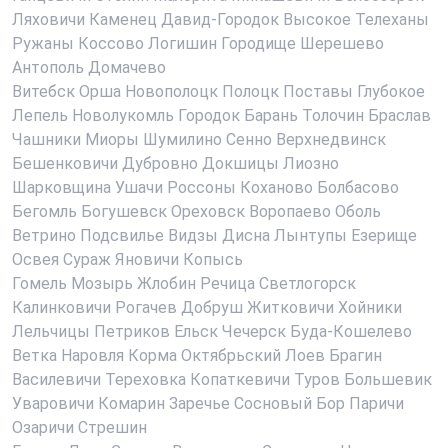
Ляховичи
Каменец
Давид-Городок
Высокое
Телеханы
Ружаны
Коссово
Логишин
Городище
Шерешево
Антополь
Домачево
Витебск
Орша
Новополоцк
Полоцк
Поставы
Глубокое
Лепель
Новолукомль
Городок
Барань
Толочин
Браслав
Чашники
Миоры
Шумилино
Сенно
Верхнедвинск
Бешенковичи
Дубровно
Докшицы
Лиозно
Шарковщина
Ушачи
Россоны
Коханово
Болбасово
Бегомль
Богушевск
Ореховск
Воропаево
Оболь
Ветрино
Подсвилье
Видзы
Дисна
Лынтупы
Езерище
Освея
Сураж
Яновичи
Копысь
Гомель
Мозырь
Жлобин
Речица
Светлогорск
Калинковичи
Рогачев
Добруш
Житковичи
Хойники
Лельчицы
Петриков
Ельск
Чечерск
Буда-Кошелево
Ветка
Наровля
Корма
Октябрьский
Лоев
Брагин
Василевичи
Тереховка
Копаткевичи
Туров
Большевик
Уваровичи
Комарин
Заречье
Сосновый Бор
Паричи
Озаричи
Стрешин