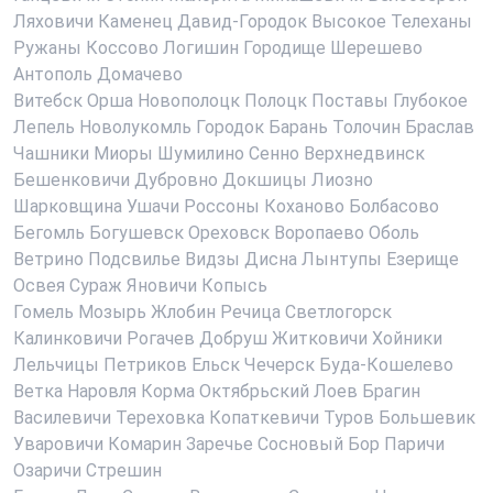
Ляховичи
Каменец
Давид-Городок
Высокое
Телеханы
Ружаны
Коссово
Логишин
Городище
Шерешево
Антополь
Домачево
Витебск
Орша
Новополоцк
Полоцк
Поставы
Глубокое
Лепель
Новолукомль
Городок
Барань
Толочин
Браслав
Чашники
Миоры
Шумилино
Сенно
Верхнедвинск
Бешенковичи
Дубровно
Докшицы
Лиозно
Шарковщина
Ушачи
Россоны
Коханово
Болбасово
Бегомль
Богушевск
Ореховск
Воропаево
Оболь
Ветрино
Подсвилье
Видзы
Дисна
Лынтупы
Езерище
Освея
Сураж
Яновичи
Копысь
Гомель
Мозырь
Жлобин
Речица
Светлогорск
Калинковичи
Рогачев
Добруш
Житковичи
Хойники
Лельчицы
Петриков
Ельск
Чечерск
Буда-Кошелево
Ветка
Наровля
Корма
Октябрьский
Лоев
Брагин
Василевичи
Тереховка
Копаткевичи
Туров
Большевик
Уваровичи
Комарин
Заречье
Сосновый Бор
Паричи
Озаричи
Стрешин