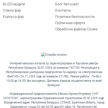
Bi-LED модули
Блог Автосвет
Стекла фар
Контакты
Корпуса фар
Политика безопасности
Публичная оферта
Обработка файлов Cookie
Интернет-магазин avtosvet.by зарегистрирован в Торговом реестре
Республики Беларусь 30.01.2026 за номером 767700. Регистрация в
Республиканском унитарном предприятии по надзору за электросвязью
«БелГИЭ» 26.11.2025 года за номером 211092. Режим работы:: Пн-Вс с
10:00 до 18:00, без выходных. Доставка товаров осуществляется по всей
Беларуси.
Индивидуальный предприниматель Мезько Ирина Игоревна, УНП
291875341, зарегистрирован Барановичский горисполком 05.02.2025 года.
Юридический адрес: Республика Беларусь, 225405, Брестская область, город
Барановичи, улица 50 лет БССР, дом 80, офис 18. Расчётный счёт: