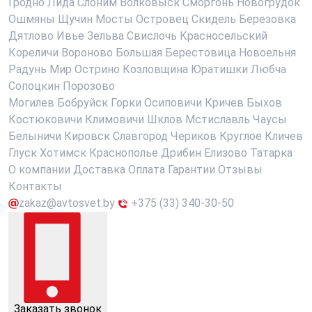
Гродно
Лида
Слоним
Волковыск
Сморгонь
Новогрудок
Ошмяны
Щучин
Мосты
Островец
Скидель
Березовка
Дятлово
Ивье
Зельва
Свислочь
Красносельский
Кореличи
Вороново
Большая Берестовица
Новоельня
Радунь
Мир
Острино
Козловщина
Юратишки
Любча
Сопоцкин
Порозово
Могилев
Бобруйск
Горки
Осиповичи
Кричев
Быхов
Костюковичи
Климовичи
Шклов
Мстиславль
Чаусы
Белыничи
Кировск
Славгород
Чериков
Круглое
Кличев
Глуск
Хотимск
Краснополье
Дрибин
Елизово
Татарка
О компании
Доставка
Оплата
Гарантии
Отзывы
Контакты
zakaz@avtosvet.by
+375 (33) 340-30-50
Заказать звонок