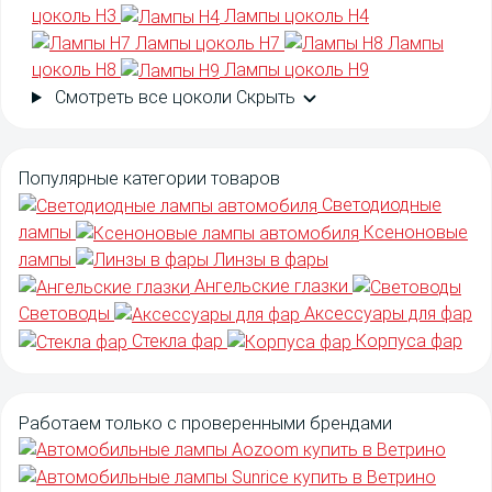
цоколь H3
Лампы цоколь H4
Лампы цоколь H7
Лампы
цоколь H8
Лампы цоколь H9
Смотреть все цоколи
Скрыть
Популярные категории товаров
Светодиодные
лампы
Ксеноновые
лампы
Линзы в фары
Ангельские глазки
Световоды
Аксессуары для фар
Стекла фар
Корпуса фар
Работаем только с
проверенными
брендами