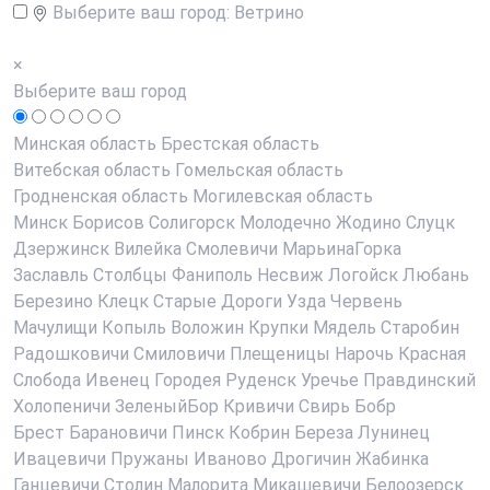
Выберите ваш город:
Ветрино
×
Выберите ваш город
Минская область
Брестская область
Витебская область
Гомельская область
Гродненская область
Могилевская область
Минск
Борисов
Солигорск
Молодечно
Жодино
Слуцк
Дзержинск
Вилейка
Смолевичи
МарьинаГорка
Заславль
Столбцы
Фаниполь
Несвиж
Логойск
Любань
Березино
Клецк
Старые Дороги
Узда
Червень
Мачулищи
Копыль
Воложин
Крупки
Мядель
Старобин
Радошковичи
Смиловичи
Плещеницы
Нарочь
Красная
Слобода
Ивенец
Городея
Руденск
Уречье
Правдинский
Холопеничи
ЗеленыйБор
Кривичи
Свирь
Бобр
Брест
Барановичи
Пинск
Кобрин
Береза
Лунинец
Ивацевичи
Пружаны
Иваново
Дрогичин
Жабинка
Ганцевичи
Столин
Малорита
Микашевичи
Белоозерск