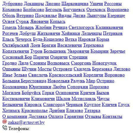
Дубровно
Докшицы
Лиозно
Шарковщина
Ушачи
Россоны
Коханово
Болбасово
Бегомль
Богушевск
Ореховск
Воропаево
Оболь
Ветрино
Подсвилье
Видзы
Дисна
Лынтупы
Езерище
Освея
Сураж
Яновичи
Копысь
Гомель
Мозырь
Жлобин
Речица
Светлогорск
Калинковичи
Рогачев
Добруш
Житковичи
Хойники
Лельчицы
Петриков
Ельск
Чечерск
Буда-Кошелево
Ветка
Наровля
Корма
Октябрьский
Лоев
Брагин
Василевичи
Тереховка
Копаткевичи
Туров
Большевик
Уваровичи
Комарин
Заречье
Сосновый Бор
Паричи
Озаричи
Стрешин
Гродно
Лида
Слоним
Волковыск
Сморгонь
Новогрудок
Ошмяны
Щучин
Мосты
Островец
Скидель
Березовка
Дятлово
Ивье
Зельва
Свислочь
Красносельский
Кореличи
Вороново
Большая Берестовица
Новоельня
Радунь
Мир
Острино
Козловщина
Юратишки
Любча
Сопоцкин
Порозово
Могилев
Бобруйск
Горки
Осиповичи
Кричев
Быхов
Костюковичи
Климовичи
Шклов
Мстиславль
Чаусы
Белыничи
Кировск
Славгород
Чериков
Круглое
Кличев
Глуск
Хотимск
Краснополье
Дрибин
Елизово
Татарка
О компании
Доставка
Оплата
Гарантии
Отзывы
Контакты
zakaz@avtosvet.by
Телефоны: