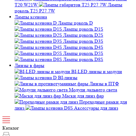
T20 W21W
Лампы
цоколь T25 P27 7W
Лампы ксенона
Лампы цоколь D
Лампы цоколь D1S
Лампы цоколь D2S
Лампы цоколь D3S
Лампы цоколь D4S
Лампы цоколь D5S
Лампы цоколь D8S
Линзы в фары
BI-LED линзы и модули
BI-линзы
Линзы в ПТФ
Модули дальнего света
Маски для линз фар
Переходные рамки для
линз
Аксессуары для линз
Каталог