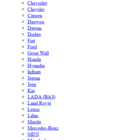
Chevrolet
Chrysler
Citroen
Daewoo
Datsun
Dodge
Fiat
Ford
Great Wall
Honda
Hyundai
Infiniti
Jaguar
Jeep
Kia
LADA (ВАЗ)
Land Rover
Lexus
Lifan
Mazda
Mercedes-Benz
MINI