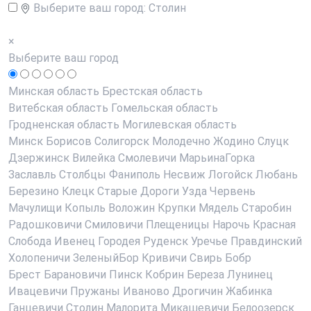
Выберите ваш город:
Столин
×
Выберите ваш город
Минская область
Брестская область
Витебская область
Гомельская область
Гродненская область
Могилевская область
Минск
Борисов
Солигорск
Молодечно
Жодино
Слуцк
Дзержинск
Вилейка
Смолевичи
МарьинаГорка
Заславль
Столбцы
Фаниполь
Несвиж
Логойск
Любань
Березино
Клецк
Старые Дороги
Узда
Червень
Мачулищи
Копыль
Воложин
Крупки
Мядель
Старобин
Радошковичи
Смиловичи
Плещеницы
Нарочь
Красная
Слобода
Ивенец
Городея
Руденск
Уречье
Правдинский
Холопеничи
ЗеленыйБор
Кривичи
Свирь
Бобр
Брест
Барановичи
Пинск
Кобрин
Береза
Лунинец
Ивацевичи
Пружаны
Иваново
Дрогичин
Жабинка
Ганцевичи
Столин
Малорита
Микашевичи
Белоозерск