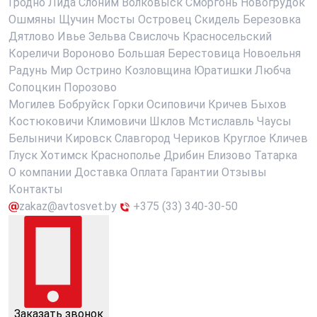
Гродно
Лида
Слоним
Волковыск
Сморгонь
Новогрудок
Ошмяны
Щучин
Мосты
Островец
Скидель
Березовка
Дятлово
Ивье
Зельва
Свислочь
Красносельский
Кореличи
Вороново
Большая Берестовица
Новоельня
Радунь
Мир
Острино
Козловщина
Юратишки
Любча
Сопоцкин
Порозово
Могилев
Бобруйск
Горки
Осиповичи
Кричев
Быхов
Костюковичи
Климовичи
Шклов
Мстиславль
Чаусы
Белыничи
Кировск
Славгород
Чериков
Круглое
Кличев
Глуск
Хотимск
Краснополье
Дрибин
Елизово
Татарка
О компании
Доставка
Оплата
Гарантии
Отзывы
Контакты
zakaz@avtosvet.by
+375 (33) 340-30-50
Заказать звонок