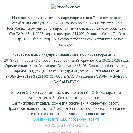
Интернет-магазин avtosvet.by зарегистрирован в Торговом реестре
Республики Беларусь 30.01.2026 за номером 767700. Регистрация в
Республиканском унитарном предприятии по надзору за электросвязью
«БелГИЭ» 26.11.2025 года за номером 211092. Режим работы:: Пн-Вс с
10:00 до 18:00, без выходных. Доставка товаров осуществляется по всей
Беларуси.
Индивидуальный предприниматель Мезько Ирина Игоревна, УНП
291875341, зарегистрирован Барановичский горисполком 05.02.2025 года.
Юридический адрес: Республика Беларусь, 225405, Брестская область, город
Барановичи, улица 50 лет БССР, дом 80, офис 18. Расчётный счёт:
BY96ALFA30132G3621001027000, в ЗАО "Альфа-Банк", SWIFT ALFABY2X,
БИК ALFABY2X.
Автосвет.бай - магазин автомобильного света © 2026 | Копирование
материалов сайта без разрешения запрещено!
Сайт использует файлы cookie для обеспечения корректной работы.
Продолжая пользоваться сайтом, вы соглашаетесь на их использование.
Если вы не согласны — пожалуйста, покиньте сайт.
Создание сайта | SEO продвижение сайта
+375 (33) 340-30-50
zakaz@avtosvet.by