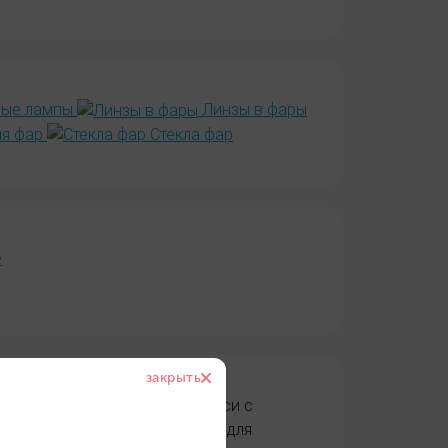
ые лампы
Линзы в фары
ля фар
Стекла фар
 с доставкой по всей Беларуси с
простой замены лампы, так и для