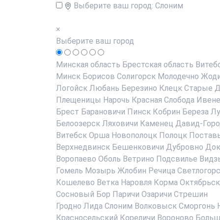
Выберите ваш город:
Слоним
×
Выберите ваш город
Минская область
Брестская область
Витеб
Минск
Борисов
Солигорск
Молодечно
Жод
Логойск
Любань
Березино
Клецк
Старые Д
Плещеницы
Нарочь
Красная Слобода
Ивен
Брест
Барановичи
Пинск
Кобрин
Береза
Лу
Белоозерск
Ляховичи
Каменец
Давид-Горо
Витебск
Орша
Новополоцк
Полоцк
Постав
Верхнедвинск
Бешенковичи
Дубровно
До
Воропаево
Оболь
Ветрино
Подсвилье
Видз
Гомель
Мозырь
Жлобин
Речица
Светлогор
Кошелево
Ветка
Наровля
Корма
Октябрьск
Сосновый Бор
Паричи
Озаричи
Стрешин
Гродно
Лида
Слоним
Волковыск
Сморгонь
Красносельский
Кореличи
Вороново
Больш