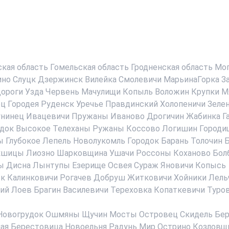
ская область
Гомельская область
Гродненская область
Мог
ино
Слуцк
Дзержинск
Вилейка
Смолевичи
МарьинаГорка
З
ороги
Узда
Червень
Мачулищи
Копыль
Воложин
Крупки
М
ец
Городея
Руденск
Уречье
Правдинский
Холопеничи
Зеле
нинец
Ивацевичи
Пружаны
Иваново
Дрогичин
Жабинка
Г
док
Высокое
Телеханы
Ружаны
Коссово
Логишин
Городи
ы
Глубокое
Лепель
Новолукомль
Городок
Барань
Толочин
Б
кшицы
Лиозно
Шарковщина
Ушачи
Россоны
Коханово
Бол
ы
Дисна
Лынтупы
Езерище
Освея
Сураж
Яновичи
Копысь
ск
Калинковичи
Рогачев
Добруш
Житковичи
Хойники
Лель
ий
Лоев
Брагин
Василевичи
Тереховка
Копаткевичи
Туро
Новогрудок
Ошмяны
Щучин
Мосты
Островец
Скидель
Бер
ая Берестовица
Новоельня
Радунь
Мир
Острино
Козловщ