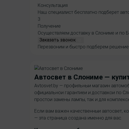
Консультация
Стекло фары Volvo
Наш специалист бесплатно подберет авто
3
Получение
Осуществляем доставку в Слониме и по Б
Заказать звонок
Перезвоним и быстро подберем решение 
Автосвет в Слониме
— купи
Avtosvet.by — профильныи магазин автомоб
официальнои гарантиеи и доставкои по Сл
простои замены лампы, так и для комплек
Если вам важен качественныи автосвет, ко
— эта страница создана именно для вас.