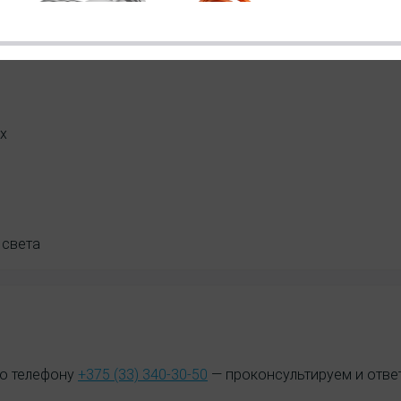
обиля.
х
по телефону
+375 (33) 340-30-50
— проконсультируем и ответ