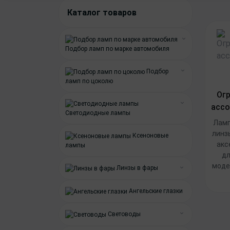
Каталог товаров
Подбор ламп по марке автомобиля
Abarth
Подбор
Alfa Romeo
ламп по цоколю
Ог
Лампы H1
Audi
ассо
Лампы H3
Светодиодные лампы
BMW
Ламп
Лампы ближнего света
Лампы H4
BYD
линзы
Ксеноновые
акс
Лампы дальнего света
лампы
Лампы H7
Cadillac
дл
Лампы габаритов
Лампы H8
моде
Chery
Линзы в фары
Лампы в противотуманные фары
Лампы H9
BI-LED линзы и модули
Chevrolet
Ангельские глазки
Прожекторы для автомобиля
Лампы H11
BI-линзы
Chrysler
Плафоны подсветки номера
Световоды
Лампы H13
Линзы в противотуманные фары
Citroen
Cветоводы Audi