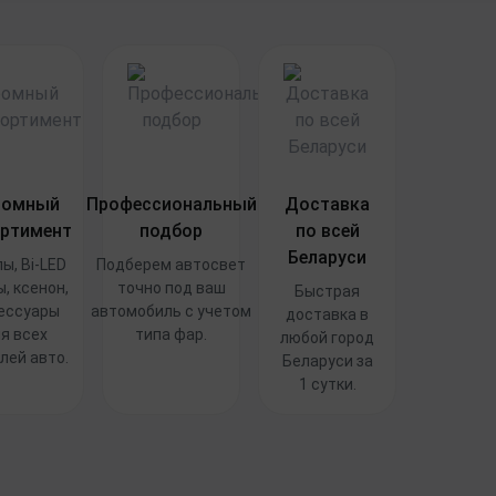
ромный
Профессиональный
Доставка
ртимент
подбор
по всей
Беларуси
ы, Bi-LED
Подберем автосвет
, ксенон,
точно под ваш
Быстрая
ессуары
автомобиль с учетом
доставка в
я всех
типа фар.
любой город
лей авто.
Беларуси за
1 сутки.