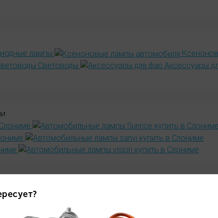
диодные лампы
Ксенонов
Световоды
Аксессуары д
ми
име
а, где можно подобрать и купить лампы для фар в Слониме
тосветом профессионально и предлагаем решения как для 