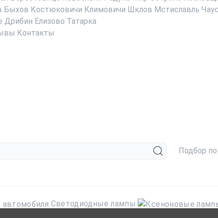
в
Быхов
Костюковичи
Климовичи
Шклов
Мстиславль
Чау
е
Дрибин
Елизово
Татарка
ывы
Контакты
Подбор по
Светодиодные лампы