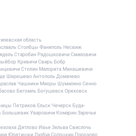
илевская область
аславль
Столбцы
Фаниполь
Несвиж
ядель
Старобин
Радошковичи
Смиловичи
ныйБор
Кривичи
Свирь
Бобр
анцевичи
Столин
Малорита
Микашевичи
ще
Шерешево
Антополь
Домачево
раслав
Чашники
Миоры
Шумилино
Сенно
басово
Бегомль
Богушевск
Ореховск
чицы
Петриков
Ельск
Чечерск
Буда-
в
Большевик
Уваровичи
Комарин
Заречье
езовка
Дятлово
Ивье
Зельва
Свислочь
ина
Юратишки
Любча
Сопоцкин
Порозово