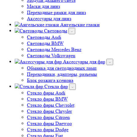
Модули дальнего света
Маски для линз
Переходные рамки для линз
Аксессуары для линз
Ангельские глазки
Световоды
Cветоводы Audi
Cветоводы BMW
Световоды Mercedes Benz
Cветоводы Volkswagen
Аксессуары для фар
Обманка для светодиодных ламп
Переходники, адаптеры, разъемы
Блок розжига ксенона
Стекла фар
Стекло фары Audi
Стекло фары BMW
Стекло фары Chevrolet
Стекло фары Chrysler
Стекло фары Citroen
Стекло фары Daewoo
Стекло фары Dodge
Стекло фары Fiat