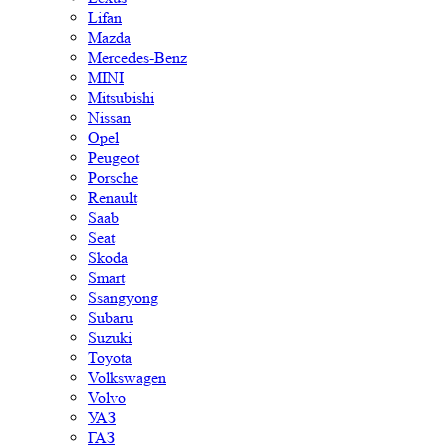
Lifan
Mazda
Mercedes-Benz
MINI
Mitsubishi
Nissan
Opel
Peugeot
Porsche
Renault
Saab
Seat
Skoda
Smart
Ssangyong
Subaru
Suzuki
Toyota
Volkswagen
Volvo
УАЗ
ГАЗ