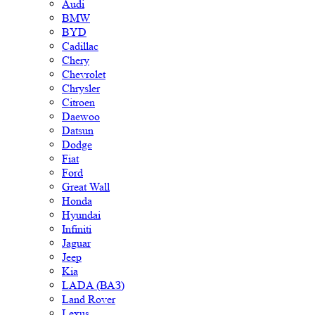
Audi
BMW
BYD
Cadillac
Chery
Chevrolet
Chrysler
Citroen
Daewoo
Datsun
Dodge
Fiat
Ford
Great Wall
Honda
Hyundai
Infiniti
Jaguar
Jeep
Kia
LADA (ВАЗ)
Land Rover
Lexus