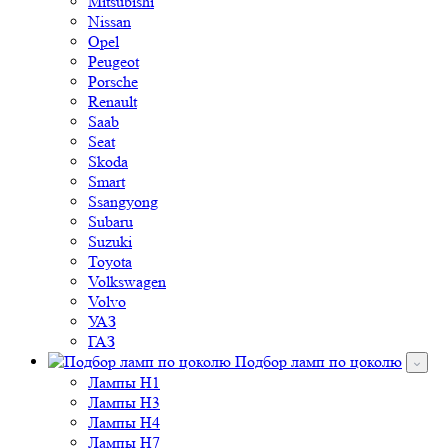
Mitsubishi
Nissan
Opel
Peugeot
Porsche
Renault
Saab
Seat
Skoda
Smart
Ssangyong
Subaru
Suzuki
Toyota
Volkswagen
Volvo
УАЗ
ГАЗ
Подбор ламп по цоколю
Лампы H1
Лампы H3
Лампы H4
Лампы H7