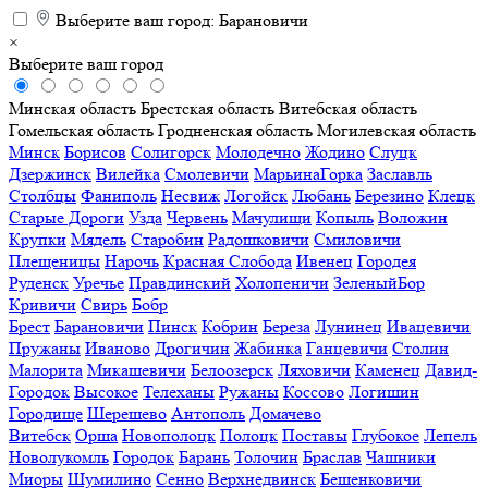
Выберите ваш город:
Барановичи
×
Выберите ваш город
Минская область
Брестская область
Витебская область
Гомельская область
Гродненская область
Могилевская область
Минск
Борисов
Солигорск
Молодечно
Жодино
Слуцк
Дзержинск
Вилейка
Смолевичи
МарьинаГорка
Заславль
Столбцы
Фаниполь
Несвиж
Логойск
Любань
Березино
Клецк
Старые Дороги
Узда
Червень
Мачулищи
Копыль
Воложин
Крупки
Мядель
Старобин
Радошковичи
Смиловичи
Плещеницы
Нарочь
Красная Слобода
Ивенец
Городея
Руденск
Уречье
Правдинский
Холопеничи
ЗеленыйБор
Кривичи
Свирь
Бобр
Брест
Барановичи
Пинск
Кобрин
Береза
Лунинец
Ивацевичи
Пружаны
Иваново
Дрогичин
Жабинка
Ганцевичи
Столин
Малорита
Микашевичи
Белоозерск
Ляховичи
Каменец
Давид-
Городок
Высокое
Телеханы
Ружаны
Коссово
Логишин
Городище
Шерешево
Антополь
Домачево
Витебск
Орша
Новополоцк
Полоцк
Поставы
Глубокое
Лепель
Новолукомль
Городок
Барань
Толочин
Браслав
Чашники
Миоры
Шумилино
Сенно
Верхнедвинск
Бешенковичи