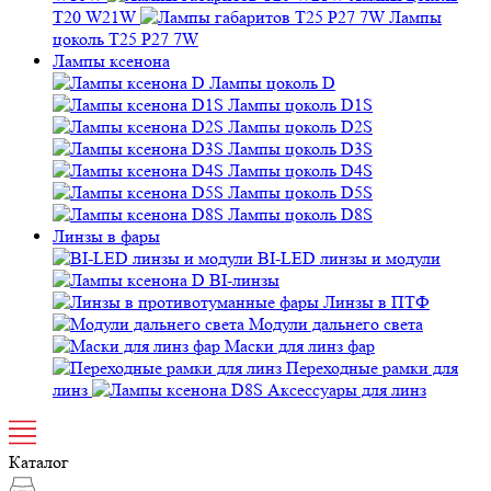
T20 W21W
Лампы
цоколь T25 P27 7W
Лампы ксенона
Лампы цоколь D
Лампы цоколь D1S
Лампы цоколь D2S
Лампы цоколь D3S
Лампы цоколь D4S
Лампы цоколь D5S
Лампы цоколь D8S
Линзы в фары
BI-LED линзы и модули
BI-линзы
Линзы в ПТФ
Модули дальнего света
Маски для линз фар
Переходные рамки для
линз
Аксессуары для линз
Каталог