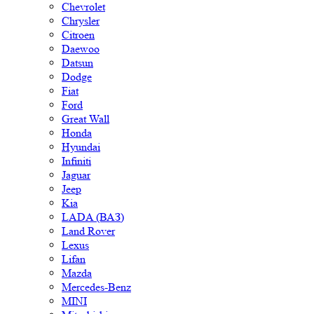
Chevrolet
Chrysler
Citroen
Daewoo
Datsun
Dodge
Fiat
Ford
Great Wall
Honda
Hyundai
Infiniti
Jaguar
Jeep
Kia
LADA (ВАЗ)
Land Rover
Lexus
Lifan
Mazda
Mercedes-Benz
MINI