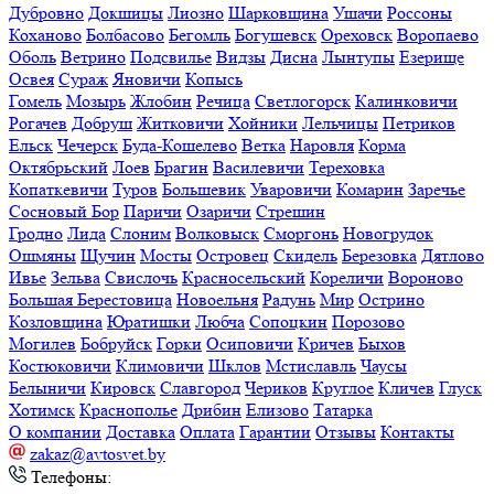
Дубровно
Докшицы
Лиозно
Шарковщина
Ушачи
Россоны
Коханово
Болбасово
Бегомль
Богушевск
Ореховск
Воропаево
Оболь
Ветрино
Подсвилье
Видзы
Дисна
Лынтупы
Езерище
Освея
Сураж
Яновичи
Копысь
Гомель
Мозырь
Жлобин
Речица
Светлогорск
Калинковичи
Рогачев
Добруш
Житковичи
Хойники
Лельчицы
Петриков
Ельск
Чечерск
Буда-Кошелево
Ветка
Наровля
Корма
Октябрьский
Лоев
Брагин
Василевичи
Тереховка
Копаткевичи
Туров
Большевик
Уваровичи
Комарин
Заречье
Сосновый Бор
Паричи
Озаричи
Стрешин
Гродно
Лида
Слоним
Волковыск
Сморгонь
Новогрудок
Ошмяны
Щучин
Мосты
Островец
Скидель
Березовка
Дятлово
Ивье
Зельва
Свислочь
Красносельский
Кореличи
Вороново
Большая Берестовица
Новоельня
Радунь
Мир
Острино
Козловщина
Юратишки
Любча
Сопоцкин
Порозово
Могилев
Бобруйск
Горки
Осиповичи
Кричев
Быхов
Костюковичи
Климовичи
Шклов
Мстиславль
Чаусы
Белыничи
Кировск
Славгород
Чериков
Круглое
Кличев
Глуск
Хотимск
Краснополье
Дрибин
Елизово
Татарка
О компании
Доставка
Оплата
Гарантии
Отзывы
Контакты
zakaz@avtosvet.by
Телефоны: