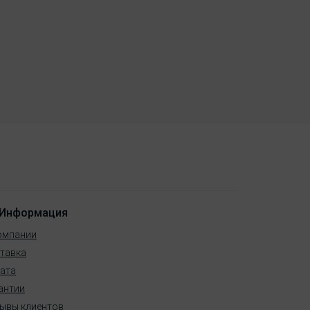
Информация
омпании
тавка
ата
антии
ывы клиентов