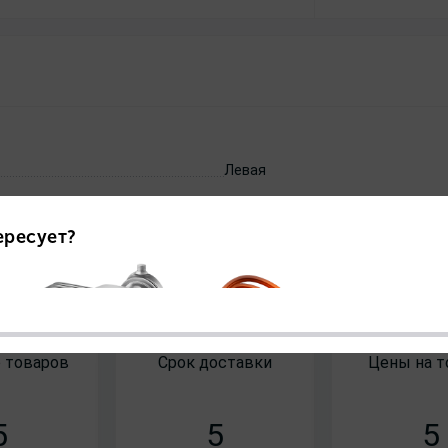
Левая
бай
 товаров
Срок доставки
Цены на 
5
5
5