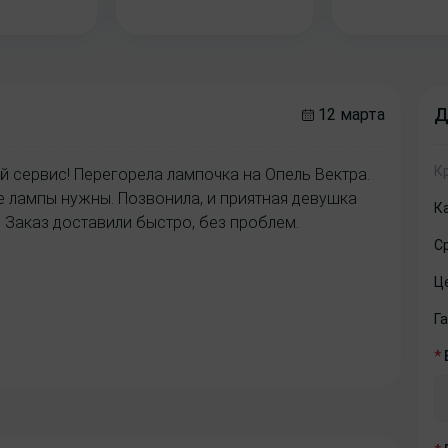
Д
12 марта
К
й сервис! Перегорела лампочка на Опель Вектра.
ие лампы нужны. Позвонила, и приятная девушка
К
 Заказ доставили быстро, без проблем.
С
Ц
Г
*