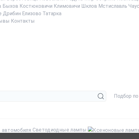
в
Быхов
Костюковичи
Климовичи
Шклов
Мстиславль
Чау
е
Дрибин
Елизово
Татарка
ывы
Контакты
Подбор по
Светодиодные лампы