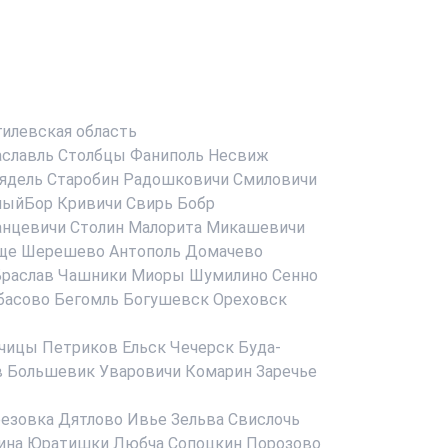
илевская область
аславль
Столбцы
Фаниполь
Несвиж
ядель
Старобин
Радошковичи
Смиловичи
ныйБор
Кривичи
Свирь
Бобр
анцевичи
Столин
Малорита
Микашевичи
ще
Шерешево
Антополь
Домачево
раслав
Чашники
Миоры
Шумилино
Сенно
басово
Бегомль
Богушевск
Ореховск
чицы
Петриков
Ельск
Чечерск
Буда-
в
Большевик
Уваровичи
Комарин
Заречье
езовка
Дятлово
Ивье
Зельва
Свислочь
ина
Юратишки
Любча
Сопоцкин
Порозово