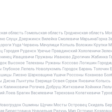
ская область
Гомельская область
Гродненская область
Мог
ино
Слуцк
Дзержинск
Вилейка
Смолевичи
МарьинаГорка
З
ороги
Узда
Червень
Мачулищи
Копыль
Воложин
Крупки
М
ец
Городея
Руденск
Уречье
Правдинский
Холопеничи
Зеле
нинец
Ивацевичи
Пружаны
Иваново
Дрогичин
Жабинка
Г
док
Высокое
Телеханы
Ружаны
Коссово
Логишин
Городи
ы
Глубокое
Лепель
Новолукомль
Городок
Барань
Толочин
Б
кшицы
Лиозно
Шарковщина
Ушачи
Россоны
Коханово
Бол
ы
Дисна
Лынтупы
Езерище
Освея
Сураж
Яновичи
Копысь
ск
Калинковичи
Рогачев
Добруш
Житковичи
Хойники
Лель
ий
Лоев
Брагин
Василевичи
Тереховка
Копаткевичи
Туро
Новогрудок
Ошмяны
Щучин
Мосты
Островец
Скидель
Бер
ая Берестовица
Новоельня
Радунь
Мир
Острино
Козловщ