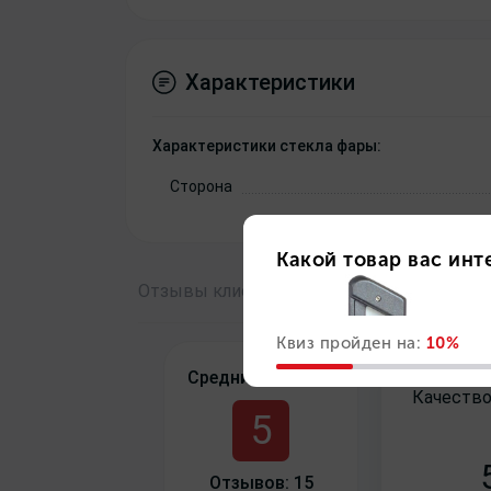
Характеристики
Характеристики стекла фары:
Сторона
Отзывы
клиентов о компании
авто
свет
.
Средний рейтинг:
Качество
5
Отзывов: 15