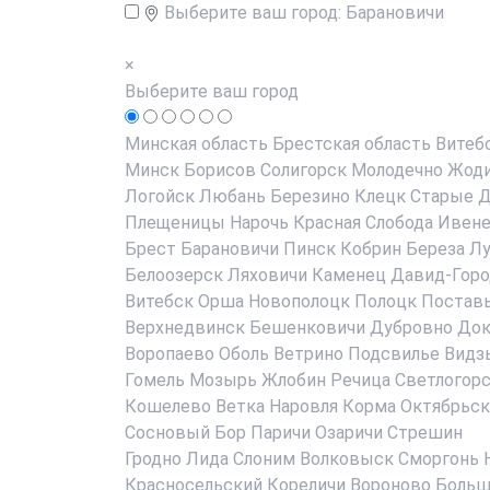
Выберите ваш город:
Барановичи
×
Выберите ваш город
Минская область
Брестская область
Витеб
Минск
Борисов
Солигорск
Молодечно
Жод
Логойск
Любань
Березино
Клецк
Старые Д
Плещеницы
Нарочь
Красная Слобода
Ивен
Брест
Барановичи
Пинск
Кобрин
Береза
Лу
Белоозерск
Ляховичи
Каменец
Давид-Горо
Витебск
Орша
Новополоцк
Полоцк
Постав
Верхнедвинск
Бешенковичи
Дубровно
До
Воропаево
Оболь
Ветрино
Подсвилье
Видз
Гомель
Мозырь
Жлобин
Речица
Светлогор
Кошелево
Ветка
Наровля
Корма
Октябрьск
Сосновый Бор
Паричи
Озаричи
Стрешин
Гродно
Лида
Слоним
Волковыск
Сморгонь
Красносельский
Кореличи
Вороново
Больш