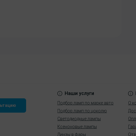
Наши услуги
Подбор ламп по марке авто
О к
льтацию
Подбор ламп по цоколю
Дос
Светодиодные лампы
Опл
Ксеноновые лампы
Гар
Линзы в фары
Отз