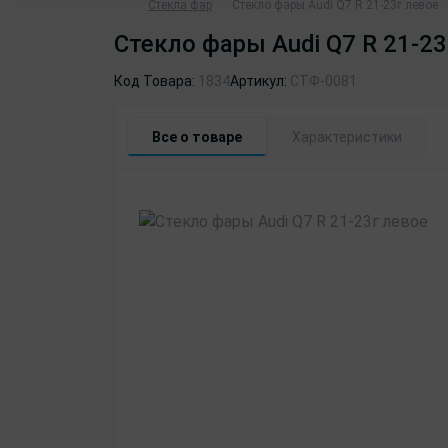
Стекла фар
Стекло фары Аudi Q7 R 21-23г левое
Стекло фары Аudi Q7 R 21-23
Код Товара:
1834
Артикул:
СТФ-0081
Все о товаре
Характеристики