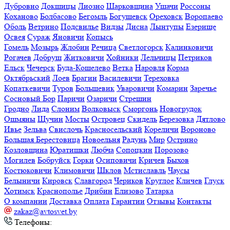
Дубровно
Докшицы
Лиозно
Шарковщина
Ушачи
Россоны
Коханово
Болбасово
Бегомль
Богушевск
Ореховск
Воропаево
Оболь
Ветрино
Подсвилье
Видзы
Дисна
Лынтупы
Езерище
Освея
Сураж
Яновичи
Копысь
Гомель
Мозырь
Жлобин
Речица
Светлогорск
Калинковичи
Рогачев
Добруш
Житковичи
Хойники
Лельчицы
Петриков
Ельск
Чечерск
Буда-Кошелево
Ветка
Наровля
Корма
Октябрьский
Лоев
Брагин
Василевичи
Тереховка
Копаткевичи
Туров
Большевик
Уваровичи
Комарин
Заречье
Сосновый Бор
Паричи
Озаричи
Стрешин
Гродно
Лида
Слоним
Волковыск
Сморгонь
Новогрудок
Ошмяны
Щучин
Мосты
Островец
Скидель
Березовка
Дятлово
Ивье
Зельва
Свислочь
Красносельский
Кореличи
Вороново
Большая Берестовица
Новоельня
Радунь
Мир
Острино
Козловщина
Юратишки
Любча
Сопоцкин
Порозово
Могилев
Бобруйск
Горки
Осиповичи
Кричев
Быхов
Костюковичи
Климовичи
Шклов
Мстиславль
Чаусы
Белыничи
Кировск
Славгород
Чериков
Круглое
Кличев
Глуск
Хотимск
Краснополье
Дрибин
Елизово
Татарка
О компании
Доставка
Оплата
Гарантии
Отзывы
Контакты
zakaz@avtosvet.by
Телефоны: