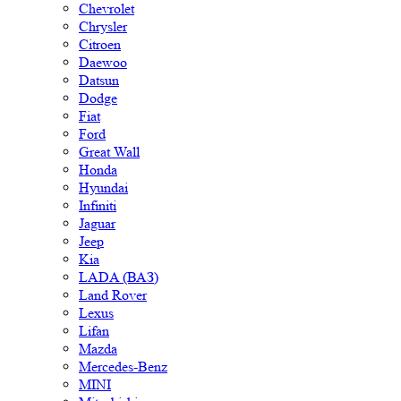
Chevrolet
Chrysler
Citroen
Daewoo
Datsun
Dodge
Fiat
Ford
Great Wall
Honda
Hyundai
Infiniti
Jaguar
Jeep
Kia
LADA (ВАЗ)
Land Rover
Lexus
Lifan
Mazda
Mercedes-Benz
MINI