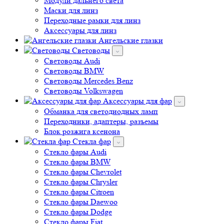
Модули дальнего света
Маски для линз
Переходные рамки для линз
Аксессуары для линз
Ангельские глазки
Световоды
Cветоводы Audi
Cветоводы BMW
Световоды Mercedes Benz
Cветоводы Volkswagen
Аксессуары для фар
Обманка для светодиодных ламп
Переходники, адаптеры, разъемы
Блок розжига ксенона
Стекла фар
Стекло фары Audi
Стекло фары BMW
Стекло фары Chevrolet
Стекло фары Chrysler
Стекло фары Citroen
Стекло фары Daewoo
Стекло фары Dodge
Стекло фары Fiat