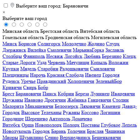
Выберите ваш город:
Барановичи
×
Выберите ваш город
Минская область
Брестская область
Витебская область
Гомельская область
Гродненская область
Могилевская область
Минск
Борисов
Солигорск
Молодечно
Жодино
Слуцк
Дзержинск
Вилейка
Смолевичи
МарьинаГорка
Заславль
Столбцы
Фаниполь
Несвиж
Логойск
Любань
Березино
Клецк
Старые Дороги
Узда
Червень
Мачулищи
Копыль
Воложин
Крупки
Мядель
Старобин
Радошковичи
Смиловичи
Плещеницы
Нарочь
Красная Слобода
Ивенец
Городея
Руденск
Уречье
Правдинский
Холопеничи
ЗеленыйБор
Кривичи
Свирь
Бобр
Брест
Барановичи
Пинск
Кобрин
Береза
Лунинец
Ивацевичи
Пружаны
Иваново
Дрогичин
Жабинка
Ганцевичи
Столин
Малорита
Микашевичи
Белоозерск
Ляховичи
Каменец
Давид-
Городок
Высокое
Телеханы
Ружаны
Коссово
Логишин
Городище
Шерешево
Антополь
Домачево
Витебск
Орша
Новополоцк
Полоцк
Поставы
Глубокое
Лепель
Новолукомль
Городок
Барань
Толочин
Браслав
Чашники
Миоры
Шумилино
Сенно
Верхнедвинск
Бешенковичи