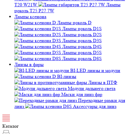
T20 W21W
Лампы
цоколь T25 P27 7W
Лампы ксенона
Лампы цоколь D
Лампы цоколь D1S
Лампы цоколь D2S
Лампы цоколь D3S
Лампы цоколь D4S
Лампы цоколь D5S
Лампы цоколь D8S
Линзы в фары
BI-LED линзы и модули
BI-линзы
Линзы в ПТФ
Модули дальнего света
Маски для линз фар
Переходные рамки для
линз
Аксессуары для линз
Каталог