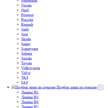
Mitsubishi
Nissan
Opel
Peugeot
Porsche
Renault
Saab
Seat
Skoda
Smart
Ssangyong
Subaru
Suzuki
Toyota
Volkswagen
Volvo
УАЗ
ГАЗ
Подбор ламп по цоколю
Лампы H1
Лампы H3
Лампы H4
Лампы H7