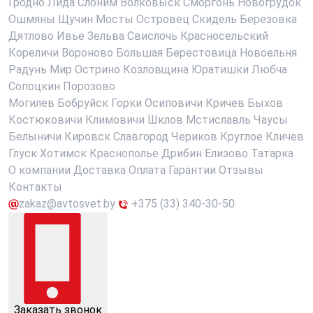
Гродно
Лида
Слоним
Волковыск
Сморгонь
Новогрудок
Ошмяны
Щучин
Мосты
Островец
Скидель
Березовка
Дятлово
Ивье
Зельва
Свислочь
Красносельский
Кореличи
Вороново
Большая Берестовица
Новоельня
Радунь
Мир
Острино
Козловщина
Юратишки
Любча
Сопоцкин
Порозово
Могилев
Бобруйск
Горки
Осиповичи
Кричев
Быхов
Костюковичи
Климовичи
Шклов
Мстиславль
Чаусы
Белыничи
Кировск
Славгород
Чериков
Круглое
Кличев
Глуск
Хотимск
Краснополье
Дрибин
Елизово
Татарка
О компании
Доставка
Оплата
Гарантии
Отзывы
Контакты
zakaz@avtosvet.by
+375 (33) 340-30-50
Заказать звонок