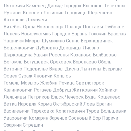
Ляховичи
Каменец
Давид-Городок
Высокое
Телеханы
Ружаны
Коссово
Логишин
Городище
Шерешево
Антополь
Домачево
Витебск
Орша
Новополоцк
Полоцк
Поставы
Глубокое
Лепель
Новолукомль
Городок
Барань
Толочин
Браслав
Чашники
Миоры
Шумилино
Сенно
Верхнедвинск
Бешенковичи
Дубровно
Докшицы
Лиозно
Шарковщина
Ушачи
Россоны
Коханово
Болбасово
Бегомль
Богушевск
Ореховск
Воропаево
Оболь
Ветрино
Подсвилье
Видзы
Дисна
Лынтупы
Езерище
Освея
Сураж
Яновичи
Копысь
Гомель
Мозырь
Жлобин
Речица
Светлогорск
Калинковичи
Рогачев
Добруш
Житковичи
Хойники
Лельчицы
Петриков
Ельск
Чечерск
Буда-Кошелево
Ветка
Наровля
Корма
Октябрьский
Лоев
Брагин
Василевичи
Тереховка
Копаткевичи
Туров
Большевик
Уваровичи
Комарин
Заречье
Сосновый Бор
Паричи
Озаричи
Стрешин