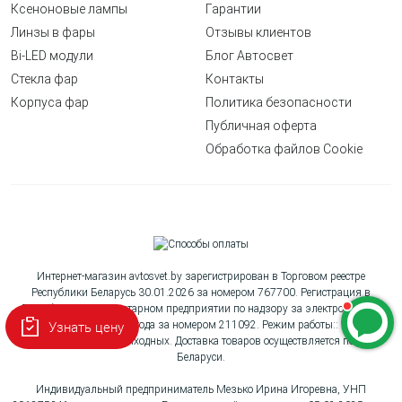
Ксеноновые лампы
Гарантии
Линзы в фары
Отзывы клиентов
Bi-LED модули
Блог Автосвет
Стекла фар
Контакты
Корпуса фар
Политика безопасности
Публичная оферта
Обработка файлов Cookie
Интернет-магазин avtosvet.by зарегистрирован в Торговом реестре
Республики Беларусь 30.01.2026 за номером 767700. Регистрация в
Республиканском унитарном предприятии по надзору за электросвязью
Узнать цену
«БелГИЭ» 26.11.2025 года за номером 211092. Режим работы:: Пн-Вс с
10:00 до 18:00, без выходных. Доставка товаров осуществляется по всей
Беларуси.
Индивидуальный предприниматель Мезько Ирина Игоревна, УНП