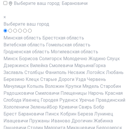
Выберите ваш город:
Барановичи
×
Выберите ваш город
Минская область
Брестская область
Витебская область
Гомельская область
Гродненская область
Могилевская область
Минск
Борисов
Солигорск
Молодечно
Жодино
Слуцк
Дзержинск
Вилейка
Смолевичи
МарьинаГорка
Заславль
Столбцы
Фаниполь
Несвиж
Логойск
Любань
Березино
Клецк
Старые Дороги
Узда
Червень
Мачулищи
Копыль
Воложин
Крупки
Мядель
Старобин
Радошковичи
Смиловичи
Плещеницы
Нарочь
Красная
Слобода
Ивенец
Городея
Руденск
Уречье
Правдинский
Холопеничи
ЗеленыйБор
Кривичи
Свирь
Бобр
Брест
Барановичи
Пинск
Кобрин
Береза
Лунинец
Ивацевичи
Пружаны
Иваново
Дрогичин
Жабинка
Ганцевичи
Столин
Малорита
Микашевичи
Белоозерск