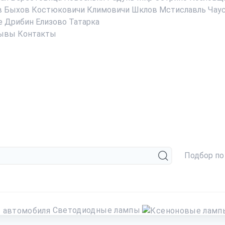
в
Быхов
Костюковичи
Климовичи
Шклов
Мстиславль
Чау
е
Дрибин
Елизово
Татарка
ывы
Контакты
Подбор по
Светодиодные лампы