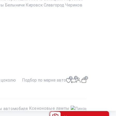
сы
Белыничи
Кировск
Славгород
Чериков
0
0
0
 цоколю
Подбор по марке авто
Ксеноновые лампы
Линз