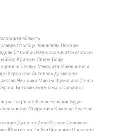
илевская область
аславль
Столбцы
Фаниполь
Несвиж
ядель
Старобин
Радошковичи
Смиловичи
ныйБор
Кривичи
Свирь
Бобр
анцевичи
Столин
Малорита
Микашевичи
ще
Шерешево
Антополь
Домачево
раслав
Чашники
Миоры
Шумилино
Сенно
басово
Бегомль
Богушевск
Ореховск
чицы
Петриков
Ельск
Чечерск
Буда-
в
Большевик
Уваровичи
Комарин
Заречье
езовка
Дятлово
Ивье
Зельва
Свислочь
ина
Юратишки
Любча
Сопоцкин
Порозово