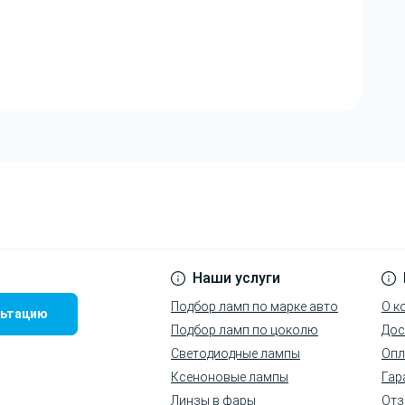
Наши услуги
Подбор ламп по марке авто
О к
льтацию
Подбор ламп по цоколю
Дос
Светодиодные лампы
Опл
Ксеноновые лампы
Гар
Линзы в фары
Отз