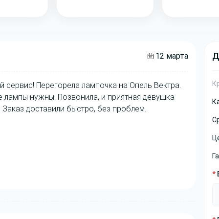
Д
12 марта
К
й сервис! Перегорела лампочка на Опель Вектра.
ие лампы нужны. Позвонила, и приятная девушка
К
 Заказ доставили быстро, без проблем.
С
Ц
Г
*