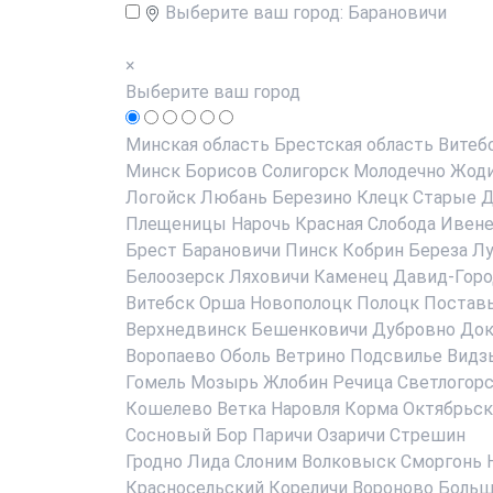
Выберите ваш город:
Барановичи
×
Выберите ваш город
Минская область
Брестская область
Витеб
Минск
Борисов
Солигорск
Молодечно
Жод
Логойск
Любань
Березино
Клецк
Старые Д
Плещеницы
Нарочь
Красная Слобода
Ивен
Брест
Барановичи
Пинск
Кобрин
Береза
Лу
Белоозерск
Ляховичи
Каменец
Давид-Горо
Витебск
Орша
Новополоцк
Полоцк
Постав
Верхнедвинск
Бешенковичи
Дубровно
До
Воропаево
Оболь
Ветрино
Подсвилье
Видз
Гомель
Мозырь
Жлобин
Речица
Светлогор
Кошелево
Ветка
Наровля
Корма
Октябрьск
Сосновый Бор
Паричи
Озаричи
Стрешин
Гродно
Лида
Слоним
Волковыск
Сморгонь
Красносельский
Кореличи
Вороново
Больш