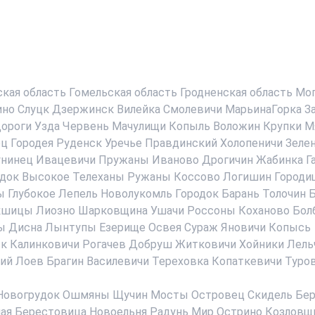
ская область
Гомельская область
Гродненская область
Мог
ино
Слуцк
Дзержинск
Вилейка
Смолевичи
МарьинаГорка
З
ороги
Узда
Червень
Мачулищи
Копыль
Воложин
Крупки
М
ец
Городея
Руденск
Уречье
Правдинский
Холопеничи
Зеле
нинец
Ивацевичи
Пружаны
Иваново
Дрогичин
Жабинка
Г
док
Высокое
Телеханы
Ружаны
Коссово
Логишин
Городи
ы
Глубокое
Лепель
Новолукомль
Городок
Барань
Толочин
Б
кшицы
Лиозно
Шарковщина
Ушачи
Россоны
Коханово
Бол
ы
Дисна
Лынтупы
Езерище
Освея
Сураж
Яновичи
Копысь
ск
Калинковичи
Рогачев
Добруш
Житковичи
Хойники
Лель
ий
Лоев
Брагин
Василевичи
Тереховка
Копаткевичи
Туро
Новогрудок
Ошмяны
Щучин
Мосты
Островец
Скидель
Бер
ая Берестовица
Новоельня
Радунь
Мир
Острино
Козловщ