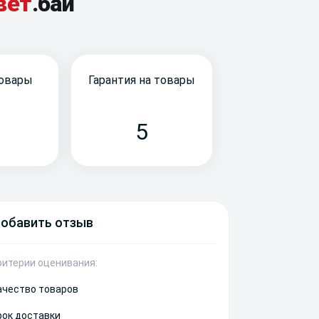
вет
.бай
товары
Гарантия на товары
5
обавить отзыв
ритерии оценивания:
ачество товаров
рок доставки