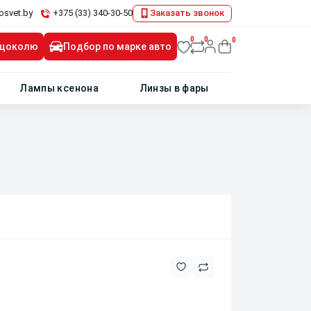
osvet.by
+375 (33) 340-30-50
Заказать звонок
0
0
0
 цоколю
Подбор по марке авто
Лампы ксенона
Линзы в фары