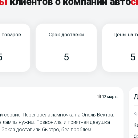
вы
клиентов о компании
авто
с
 товаров
Срок доставки
Цены на 
5
5
5
Д
12 марта
К
й сервис! Перегорела лампочка на Опель Вектра.
ие лампы нужны. Позвонила, и приятная девушка
К
 Заказ доставили быстро, без проблем.
С