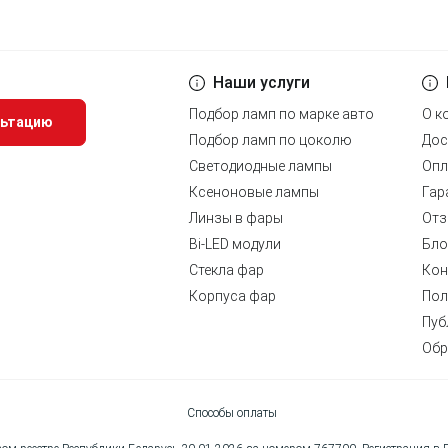
Наши услуги
Подбор ламп по марке авто
О к
льтацию
Подбор ламп по цоколю
Дос
Светодиодные лампы
Опл
Ксеноновые лампы
Гар
Линзы в фары
Отз
Bi-LED модули
Бло
Стекла фар
Кон
Корпуса фар
Пол
Пуб
Обр