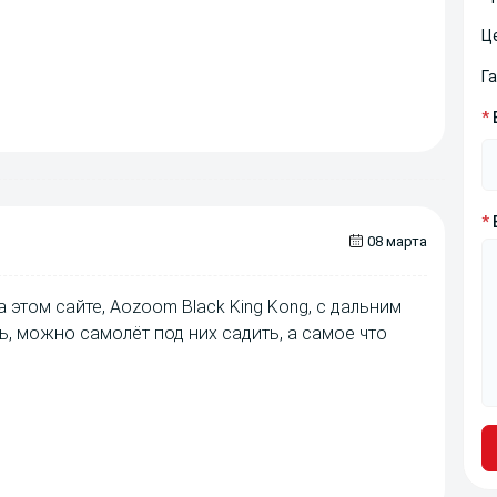
Ц
Г
*
*
08 марта
 этом сайте, Aozoom Black King Kong, с дальним
ь, можно самолёт под них садить, а самое что