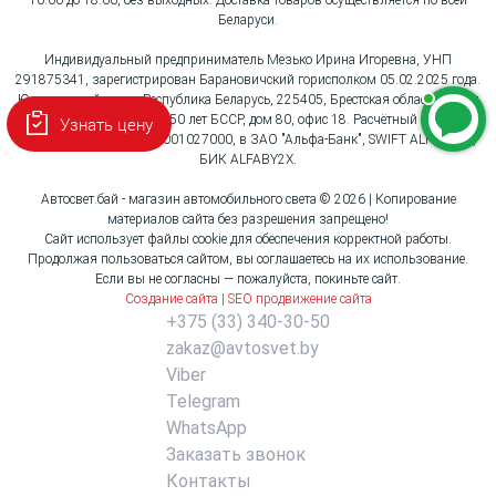
10:00 до 18:00, без выходных. Доставка товаров осуществляется по всей
Беларуси.
Индивидуальный предприниматель Мезько Ирина Игоревна, УНП
291875341, зарегистрирован Барановичский горисполком 05.02.2025 года.
Юридический адрес: Республика Беларусь, 225405, Брестская область, город
Барановичи, улица 50 лет БССР, дом 80, офис 18. Расчётный счёт:
Узнать цену
BY96ALFA30132G3621001027000, в ЗАО "Альфа-Банк", SWIFT ALFABY2X,
БИК ALFABY2X.
Автосвет.бай - магазин автомобильного света © 2026 | Копирование
материалов сайта без разрешения запрещено!
Сайт использует файлы cookie для обеспечения корректной работы.
Продолжая пользоваться сайтом, вы соглашаетесь на их использование.
Если вы не согласны — пожалуйста, покиньте сайт.
Создание сайта | SEO продвижение сайта
+375 (33) 340-30-50
zakaz@avtosvet.by
Viber
Telegram
WhatsApp
Заказать звонок
Контакты