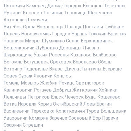
Ляховичи
Каменец
Давид-Городок
Высокое
Телеханы
Ружаны
Коссово
Логишин
Городище
Шерешево
Антополь
Домачево
Витебск
Орша
Новополоцк
Полоцк
Поставы
Глубокое
Лепель
Новолукомль
Городок
Барань
Толочин
Браслав
Чашники
Миоры
Шумилино
Сенно
Верхнедвинск
Бешенковичи
Дубровно
Докшицы
Лиозно
Шарковщина
Ушачи
Россоны
Коханово
Болбасово
Бегомль
Богушевск
Ореховск
Воропаево
Оболь
Ветрино
Подсвилье
Видзы
Дисна
Лынтупы
Езерище
Освея
Сураж
Яновичи
Копысь
Гомель
Мозырь
Жлобин
Речица
Светлогорск
Калинковичи
Рогачев
Добруш
Житковичи
Хойники
Лельчицы
Петриков
Ельск
Чечерск
Буда-Кошелево
Ветка
Наровля
Корма
Октябрьский
Лоев
Брагин
Василевичи
Тереховка
Копаткевичи
Туров
Большевик
Уваровичи
Комарин
Заречье
Сосновый Бор
Паричи
Озаричи
Стрешин