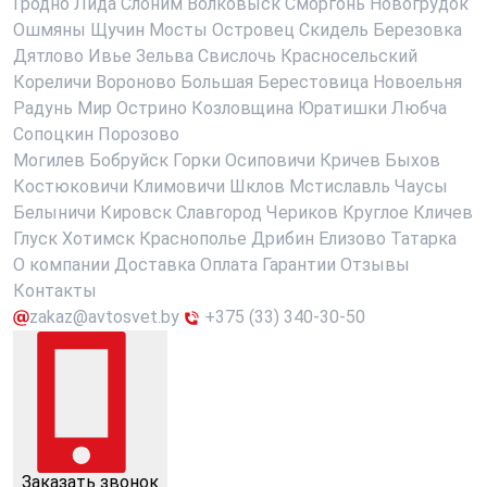
Гродно
Лида
Слоним
Волковыск
Сморгонь
Новогрудок
Ошмяны
Щучин
Мосты
Островец
Скидель
Березовка
Дятлово
Ивье
Зельва
Свислочь
Красносельский
Кореличи
Вороново
Большая Берестовица
Новоельня
Радунь
Мир
Острино
Козловщина
Юратишки
Любча
Сопоцкин
Порозово
Могилев
Бобруйск
Горки
Осиповичи
Кричев
Быхов
Костюковичи
Климовичи
Шклов
Мстиславль
Чаусы
Белыничи
Кировск
Славгород
Чериков
Круглое
Кличев
Глуск
Хотимск
Краснополье
Дрибин
Елизово
Татарка
О компании
Доставка
Оплата
Гарантии
Отзывы
Контакты
zakaz@avtosvet.by
+375 (33) 340-30-50
Заказать звонок