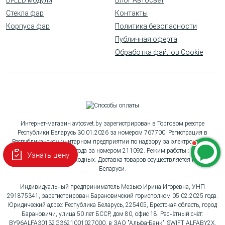
Bi-LED модули
Блог Автосвет
Стекла фар
Контакты
Корпуса фар
Политика безопасности
Публичная оферта
Обработка файлов Cookie
Интернет-магазин avtosvet.by зарегистрирован в Торговом реестре
Республики Беларусь 30.01.2026 за номером 767700. Регистрация в
Республиканском унитарном предприятии по надзору за электросвязью
«БелГИЭ» 26.11.2025 года за номером 211092. Режим работы:: Пн-Вс с
Узнать цену
10:00 до 18:00, без выходных. Доставка товаров осуществляется по всей
Беларуси.
Индивидуальный предприниматель Мезько Ирина Игоревна, УНП
291875341, зарегистрирован Барановичский горисполком 05.02.2025 года.
Юридический адрес: Республика Беларусь, 225405, Брестская область, город
Барановичи, улица 50 лет БССР, дом 80, офис 18. Расчётный счёт:
BY96ALFA30132G3621001027000, в ЗАО "Альфа-Банк", SWIFT ALFABY2X,