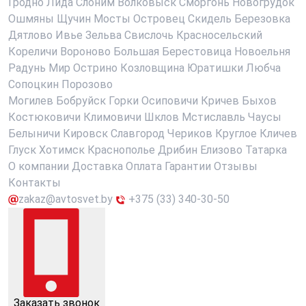
Гродно
Лида
Слоним
Волковыск
Сморгонь
Новогрудок
Ошмяны
Щучин
Мосты
Островец
Скидель
Березовка
Дятлово
Ивье
Зельва
Свислочь
Красносельский
Кореличи
Вороново
Большая Берестовица
Новоельня
Радунь
Мир
Острино
Козловщина
Юратишки
Любча
Сопоцкин
Порозово
Могилев
Бобруйск
Горки
Осиповичи
Кричев
Быхов
Костюковичи
Климовичи
Шклов
Мстиславль
Чаусы
Белыничи
Кировск
Славгород
Чериков
Круглое
Кличев
Глуск
Хотимск
Краснополье
Дрибин
Елизово
Татарка
О компании
Доставка
Оплата
Гарантии
Отзывы
Контакты
zakaz@avtosvet.by
+375 (33) 340-30-50
Заказать звонок