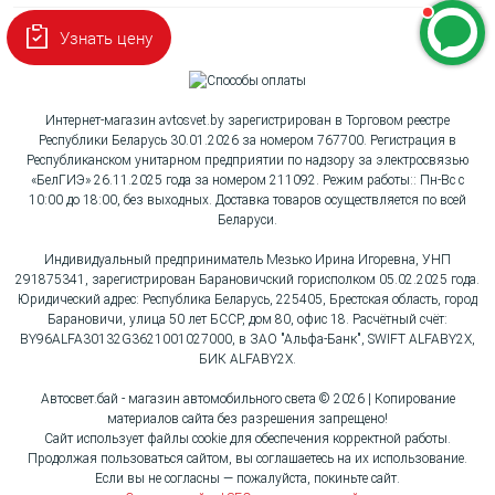
Узнать цену
Интернет-магазин avtosvet.by зарегистрирован в Торговом реестре
Республики Беларусь 30.01.2026 за номером 767700. Регистрация в
Республиканском унитарном предприятии по надзору за электросвязью
«БелГИЭ» 26.11.2025 года за номером 211092. Режим работы:: Пн-Вс с
10:00 до 18:00, без выходных. Доставка товаров осуществляется по всей
Беларуси.
Индивидуальный предприниматель Мезько Ирина Игоревна, УНП
291875341, зарегистрирован Барановичский горисполком 05.02.2025 года.
Юридический адрес: Республика Беларусь, 225405, Брестская область, город
Барановичи, улица 50 лет БССР, дом 80, офис 18. Расчётный счёт:
BY96ALFA30132G3621001027000, в ЗАО "Альфа-Банк", SWIFT ALFABY2X,
БИК ALFABY2X.
Автосвет.бай - магазин автомобильного света © 2026 | Копирование
материалов сайта без разрешения запрещено!
Сайт использует файлы cookie для обеспечения корректной работы.
Продолжая пользоваться сайтом, вы соглашаетесь на их использование.
Если вы не согласны — пожалуйста, покиньте сайт.