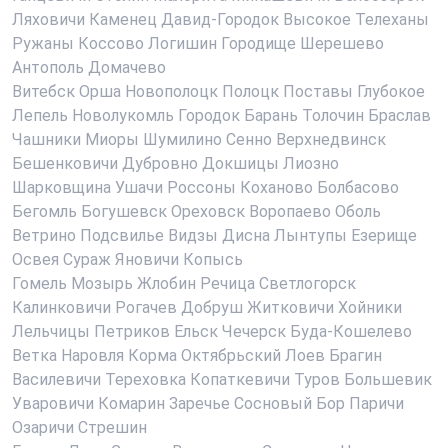
Ляховичи
Каменец
Давид-Городок
Высокое
Телеханы
Ружаны
Коссово
Логишин
Городище
Шерешево
Антополь
Домачево
Витебск
Орша
Новополоцк
Полоцк
Поставы
Глубокое
Лепель
Новолукомль
Городок
Барань
Толочин
Браслав
Чашники
Миоры
Шумилино
Сенно
Верхнедвинск
Бешенковичи
Дубровно
Докшицы
Лиозно
Шарковщина
Ушачи
Россоны
Коханово
Болбасово
Бегомль
Богушевск
Ореховск
Воропаево
Оболь
Ветрино
Подсвилье
Видзы
Дисна
Лынтупы
Езерище
Освея
Сураж
Яновичи
Копысь
Гомель
Мозырь
Жлобин
Речица
Светлогорск
Калинковичи
Рогачев
Добруш
Житковичи
Хойники
Лельчицы
Петриков
Ельск
Чечерск
Буда-Кошелево
Ветка
Наровля
Корма
Октябрьский
Лоев
Брагин
Василевичи
Тереховка
Копаткевичи
Туров
Большевик
Уваровичи
Комарин
Заречье
Сосновый Бор
Паричи
Озаричи
Стрешин