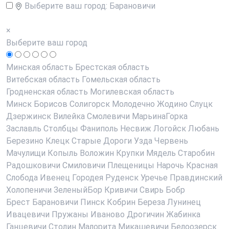
Выберите ваш город:
Барановичи
×
Выберите ваш город
Минская область
Брестская область
Витебская область
Гомельская область
Гродненская область
Могилевская область
Минск
Борисов
Солигорск
Молодечно
Жодино
Слуцк
Дзержинск
Вилейка
Смолевичи
МарьинаГорка
Заславль
Столбцы
Фаниполь
Несвиж
Логойск
Любань
Березино
Клецк
Старые Дороги
Узда
Червень
Мачулищи
Копыль
Воложин
Крупки
Мядель
Старобин
Радошковичи
Смиловичи
Плещеницы
Нарочь
Красная
Слобода
Ивенец
Городея
Руденск
Уречье
Правдинский
Холопеничи
ЗеленыйБор
Кривичи
Свирь
Бобр
Брест
Барановичи
Пинск
Кобрин
Береза
Лунинец
Ивацевичи
Пружаны
Иваново
Дрогичин
Жабинка
Ганцевичи
Столин
Малорита
Микашевичи
Белоозерск