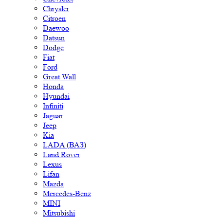
Chrysler
Citroen
Daewoo
Datsun
Dodge
Fiat
Ford
Great Wall
Honda
Hyundai
Infiniti
Jaguar
Jeep
Kia
LADA (ВАЗ)
Land Rover
Lexus
Lifan
Mazda
Mercedes-Benz
MINI
Mitsubishi