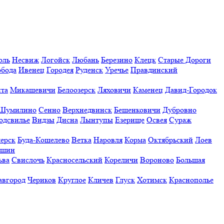
оль
Несвиж
Логойск
Любань
Березино
Клецк
Старые Дороги
обода
Ивенец
Городея
Руденск
Уречье
Правдинский
та
Микашевичи
Белоозерск
Ляховичи
Каменец
Давид-Городок
Шумилино
Сенно
Верхнедвинск
Бешенковичи
Дубровно
одсвилье
Видзы
Дисна
Лынтупы
Езерище
Освея
Сураж
ерск
Буда-Кошелево
Ветка
Наровля
Корма
Октябрьский
Лоев
ешин
ьва
Свислочь
Красносельский
Кореличи
Вороново
Большая
авгород
Чериков
Круглое
Кличев
Глуск
Хотимск
Краснополье