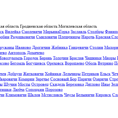
ая область
Гродненская область
Могилевская область
ск
Вилейка
Смолевичи
МарьинаГорка
Заславль
Столбцы
Фанип
робин
Радошковичи
Смиловичи
Плещеницы
Нарочь
Красная Сл
ружаны
Иваново
Дрогичин
Жабинка
Ганцевичи
Столин
Малори
ево
Антополь
Домачево
Новолукомль
Городок
Барань
Толочин
Браслав
Чашники
Миоры
асово
Бегомль
Богушевск
Ореховск
Воропаево
Оболь
Ветрино
П
ачев
Добруш
Житковичи
Хойники
Лельчицы
Петриков
Ельск
Чеч
Уваровичи
Комарин
Заречье
Сосновый Бор
Паричи
Озаричи
Стр
ы
Щучин
Мосты
Островец
Скидель
Березовка
Дятлово
Ивье
Зел
тишки
Любча
Сопоцкин
Порозово
ичи
Климовичи
Шклов
Мстиславль
Чаусы
Белыничи
Кировск
Сл