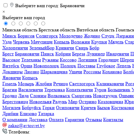
Выберите ваш город:
Барановичи
×
Выберите ваш город
Минская область
Брестская область
Витебская область
Гомельск
Минск
Борисов
Солигорск
Молодечно
Жодино
Слуцк
Дзержин
Узда
Червень
Мачулищи
Копыль
Воложин
Крупки
Мядель
Ста
Холопеничи
ЗеленыйБор
Кривичи
Свирь
Бобр
Брест
Барановичи
Пинск
Кобрин
Береза
Лунинец
Ивацевичи
П
Высокое
Телеханы
Ружаны
Коссово
Логишин
Городище
Шереш
Витебск
Орша
Новополоцк
Полоцк
Поставы
Глубокое
Лепель
Докшицы
Лиозно
Шарковщина
Ушачи
Россоны
Коханово
Болб
Яновичи
Копысь
Гомель
Мозырь
Жлобин
Речица
Светлогорск
Калинковичи
Рог
Брагин
Василевичи
Тереховка
Копаткевичи
Туров
Большевик
Гродно
Лида
Слоним
Волковыск
Сморгонь
Новогрудок
Ошмян
Берестовица
Новоельня
Радунь
Мир
Острино
Козловщина
Юра
Могилев
Бобруйск
Горки
Осиповичи
Кричев
Быхов
Костюков
Дрибин
Елизово
Татарка
О компании
Доставка
Оплата
Гарантии
Отзывы
Контакты
zakaz@avtosvet.by
Телефоны: