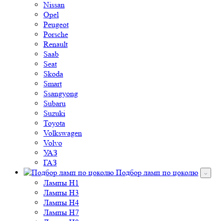
Nissan
Opel
Peugeot
Porsche
Renault
Saab
Seat
Skoda
Smart
Ssangyong
Subaru
Suzuki
Toyota
Volkswagen
Volvo
УАЗ
ГАЗ
Подбор ламп по цоколю
Лампы H1
Лампы H3
Лампы H4
Лампы H7