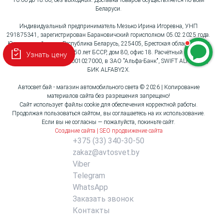
10:00 до 18:00, без выходных. Доставка товаров осуществляется по всей
Беларуси.
Индивидуальный предприниматель Мезько Ирина Игоревна, УНП
291875341, зарегистрирован Барановичский горисполком 05.02.2025 года.
Юридический адрес: Республика Беларусь, 225405, Брестская область, город
Барановичи, улица 50 лет БССР, дом 80, офис 18. Расчётный счёт:
Узнать цену
BY96ALFA30132G3621001027000, в ЗАО "Альфа-Банк", SWIFT ALFABY2X,
БИК ALFABY2X.
Автосвет.бай - магазин автомобильного света © 2026 | Копирование
материалов сайта без разрешения запрещено!
Сайт использует файлы cookie для обеспечения корректной работы.
Продолжая пользоваться сайтом, вы соглашаетесь на их использование.
Если вы не согласны — пожалуйста, покиньте сайт.
Создание сайта | SEO продвижение сайта
+375 (33) 340-30-50
zakaz@avtosvet.by
Viber
Telegram
WhatsApp
Заказать звонок
Контакты