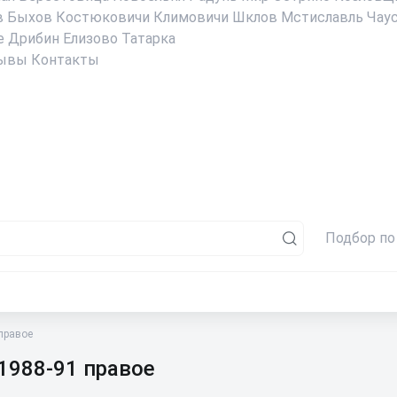
в
Быхов
Костюковичи
Климовичи
Шклов
Мстиславль
Чау
е
Дрибин
Елизово
Татарка
ывы
Контакты
Подбор по
правое
 1988-91 правое