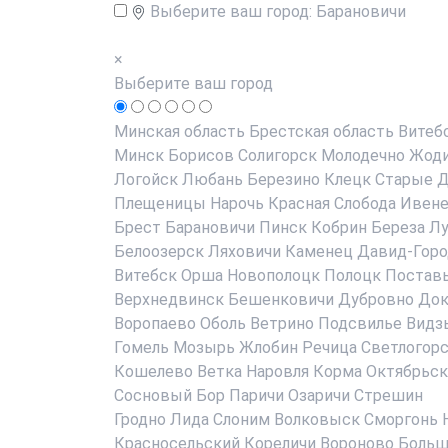
Выберите ваш город:
Барановичи
×
Выберите ваш город
Минская область
Брестская область
Витеб
Минск
Борисов
Солигорск
Молодечно
Жод
Логойск
Любань
Березино
Клецк
Старые Д
Плещеницы
Нарочь
Красная Слобода
Ивен
Брест
Барановичи
Пинск
Кобрин
Береза
Лу
Белоозерск
Ляховичи
Каменец
Давид-Горо
Витебск
Орша
Новополоцк
Полоцк
Постав
Верхнедвинск
Бешенковичи
Дубровно
До
Воропаево
Оболь
Ветрино
Подсвилье
Видз
Гомель
Мозырь
Жлобин
Речица
Светлогор
Кошелево
Ветка
Наровля
Корма
Октябрьск
Сосновый Бор
Паричи
Озаричи
Стрешин
Гродно
Лида
Слоним
Волковыск
Сморгонь
Красносельский
Кореличи
Вороново
Больш