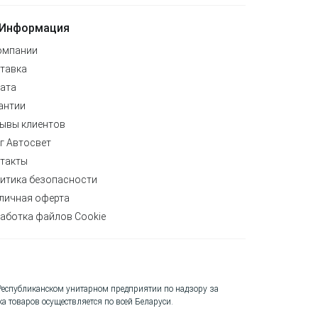
Информация
омпании
тавка
ата
антии
ывы клиентов
г Автосвет
такты
итика безопасности
личная оферта
аботка файлов Cookie
 Республиканском унитарном предприятии по надзору за
а товаров осуществляется по всей Беларуси.