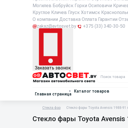
Могилев
Бобруйск
Горки
Осиповичи
Криче
Круглое
Кличев
Глуск
Хотимск
Краснополь
О компании
Доставка
Оплата
Гарантии
Отз
zakaz@avtosvet.by
+375 (33) 340-30-50
Заказать звонок
Каталог товаров
Главная страница
Стекла фар
Стекло фары Toyota Avensis 1988-91 
Стекло фары Toyota Avensis