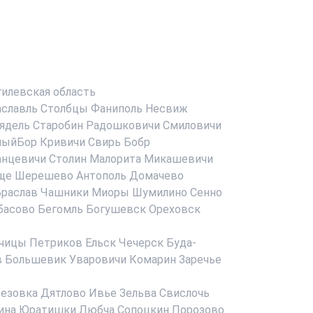
илевская область
аславль
Столбцы
Фаниполь
Несвиж
ядель
Старобин
Радошковичи
Смиловичи
ныйБор
Кривичи
Свирь
Бобр
анцевичи
Столин
Малорита
Микашевичи
ще
Шерешево
Антополь
Домачево
раслав
Чашники
Миоры
Шумилино
Сенно
басово
Бегомль
Богушевск
Ореховск
чицы
Петриков
Ельск
Чечерск
Буда-
в
Большевик
Уваровичи
Комарин
Заречье
езовка
Дятлово
Ивье
Зельва
Свислочь
ина
Юратишки
Любча
Сопоцкин
Порозово