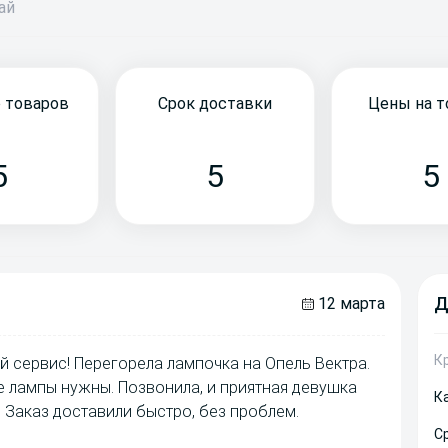
бай
 товаров
Срок доставки
Цены на 
5
5
5
Д
12 марта
К
й сервис! Перегорела лампочка на Опель Вектра.
ие лампы нужны. Позвонила, и приятная девушка
К
 Заказ доставили быстро, без проблем.
С