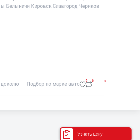
сы
Белыничи
Кировск
Славгород
Чериков
0
0
0
 цоколю
Подбор по марке авто
Узнать цену