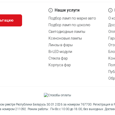
Наши услуги
Подбор ламп по марке авто
О к
льтацию
Подбор ламп по цоколю
Дос
Светодиодные лампы
Опл
Ксеноновые лампы
Гар
Линзы в фары
Отз
Bi-LED модули
Бло
Стекла фар
Кон
Корпуса фар
Пол
Пуб
Обр
овом реестре Республики Беларусь 30.01.2026 за номером 767700. Регистрация в
 номером 211092. Режим работы:: Пн-Вс с 10:00 до 18:00, без выходных. Доставк