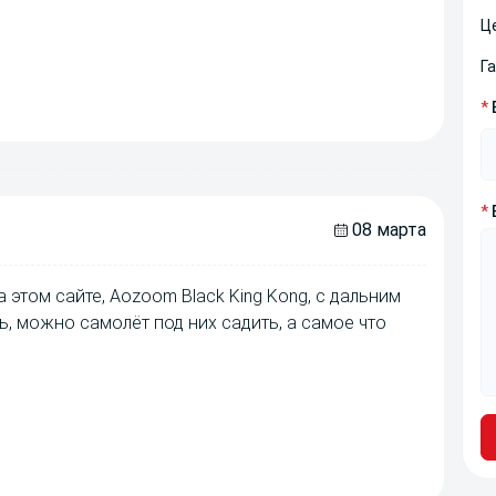
Ц
Г
*
*
08 марта
 этом сайте, Aozoom Black King Kong, с дальним
ь, можно самолёт под них садить, а самое что