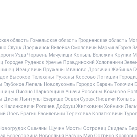
ская область
Гомельская область
Гродненская область
Мог
ино
Слуцк
Дзержинск
Вилейка
Смолевичи
МарьинаГорка
З
ороги
Узда
Червень
Мачулищи
Копыль
Воложин
Крупки
М
ец
Городея
Руденск
Уречье
Правдинский
Холопеничи
Зеле
нинец
Ивацевичи
Пружаны
Иваново
Дрогичин
Жабинка
Г
док
Высокое
Телеханы
Ружаны
Коссово
Логишин
Городи
ы
Глубокое
Лепель
Новолукомль
Городок
Барань
Толочин
Б
кшицы
Лиозно
Шарковщина
Ушачи
Россоны
Коханово
Бол
ы
Дисна
Лынтупы
Езерище
Освея
Сураж
Яновичи
Копысь
ск
Калинковичи
Рогачев
Добруш
Житковичи
Хойники
Лель
ий
Лоев
Брагин
Василевичи
Тереховка
Копаткевичи
Туро
Новогрудок
Ошмяны
Щучин
Мосты
Островец
Скидель
Бер
ая Берестовица
Новоельня
Радунь
Мир
Острино
Козловщ