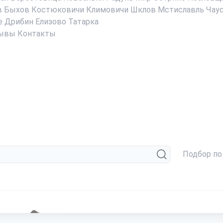
в
Быхов
Костюковичи
Климовичи
Шклов
Мстиславль
Чау
е
Дрибин
Елизово
Татарка
ывы
Контакты
Подбор по