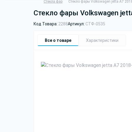
Стекла фар
Стекло фары Volkswagen jetta A7 201
Стекло фары Volkswagen jett
Код Товара:
2288
Артикул:
СТФ-0535
Все о товаре
Характеристики