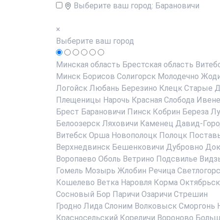
Выберите ваш город:
Барановичи
×
Выберите ваш город
Минская область
Брестская область
Витеб
Минск
Борисов
Солигорск
Молодечно
Жод
Логойск
Любань
Березино
Клецк
Старые Д
Плещеницы
Нарочь
Красная Слобода
Ивен
Брест
Барановичи
Пинск
Кобрин
Береза
Лу
Белоозерск
Ляховичи
Каменец
Давид-Горо
Витебск
Орша
Новополоцк
Полоцк
Постав
Верхнедвинск
Бешенковичи
Дубровно
До
Воропаево
Оболь
Ветрино
Подсвилье
Видз
Гомель
Мозырь
Жлобин
Речица
Светлогор
Кошелево
Ветка
Наровля
Корма
Октябрьск
Сосновый Бор
Паричи
Озаричи
Стрешин
Гродно
Лида
Слоним
Волковыск
Сморгонь
Красносельский
Кореличи
Вороново
Больш