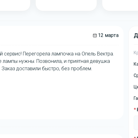
Д
12 марта
К
й сервис! Перегорела лампочка на Опель Вектра.
ие лампы нужны. Позвонила, и приятная девушка
К
 Заказ доставили быстро, без проблем.
С
Ц
Г
*