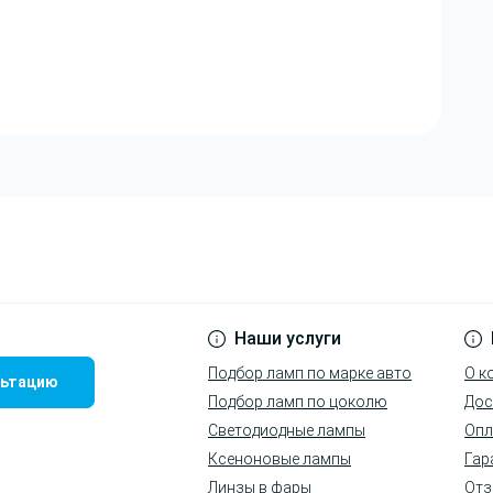
Наши услуги
Подбор ламп по марке авто
О к
льтацию
Подбор ламп по цоколю
Дос
Светодиодные лампы
Опл
Ксеноновые лампы
Гар
Линзы в фары
Отз