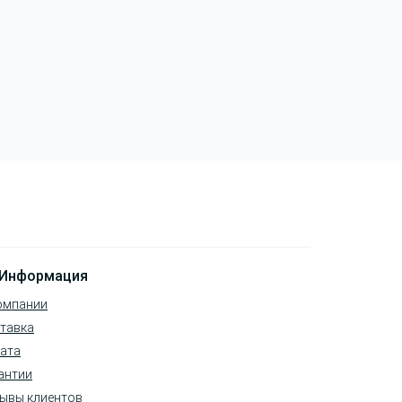
Информация
омпании
тавка
ата
антии
ывы клиентов