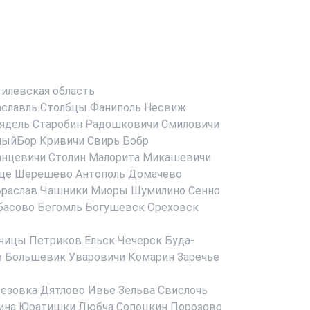
илевская область
аславль
Столбцы
Фаниполь
Несвиж
ядель
Старобин
Радошковичи
Смиловичи
ныйБор
Кривичи
Свирь
Бобр
анцевичи
Столин
Малорита
Микашевичи
ще
Шерешево
Антополь
Домачево
раслав
Чашники
Миоры
Шумилино
Сенно
басово
Бегомль
Богушевск
Ореховск
чицы
Петриков
Ельск
Чечерск
Буда-
в
Большевик
Уваровичи
Комарин
Заречье
езовка
Дятлово
Ивье
Зельва
Свислочь
ина
Юратишки
Любча
Сопоцкин
Порозово