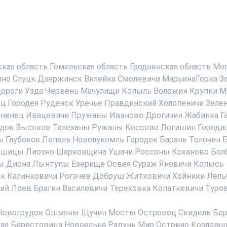
ская область
Гомельская область
Гродненская область
Мог
ино
Слуцк
Дзержинск
Вилейка
Смолевичи
МарьинаГорка
З
ороги
Узда
Червень
Мачулищи
Копыль
Воложин
Крупки
М
ец
Городея
Руденск
Уречье
Правдинский
Холопеничи
Зеле
нинец
Ивацевичи
Пружаны
Иваново
Дрогичин
Жабинка
Г
док
Высокое
Телеханы
Ружаны
Коссово
Логишин
Городи
ы
Глубокое
Лепель
Новолукомль
Городок
Барань
Толочин
Б
кшицы
Лиозно
Шарковщина
Ушачи
Россоны
Коханово
Бол
ы
Дисна
Лынтупы
Езерище
Освея
Сураж
Яновичи
Копысь
ск
Калинковичи
Рогачев
Добруш
Житковичи
Хойники
Лель
ий
Лоев
Брагин
Василевичи
Тереховка
Копаткевичи
Туро
Новогрудок
Ошмяны
Щучин
Мосты
Островец
Скидель
Бер
ая Берестовица
Новоельня
Радунь
Мир
Острино
Козловщ