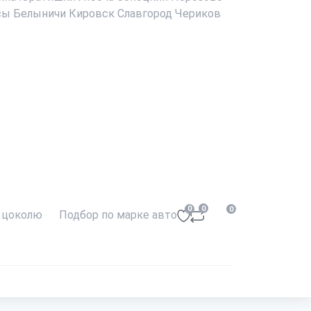
сы
Белыничи
Кировск
Славгород
Чериков
0
0
0
 цоколю
Подбор по марке авто