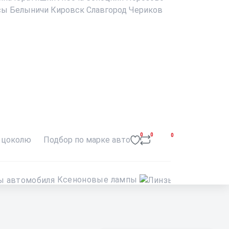
сы
Белыничи
Кировск
Славгород
Чериков
0
0
0
 цоколю
Подбор по марке авто
Ксеноновые лампы
Линз