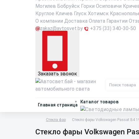
Могилев
Бобруйск
Горки
Осиповичи
Криче
Круглое
Кличев
Глуск
Хотимск
Краснополь
О компании
Доставка
Оплата
Гарантии
Отз
zakaz@avtosvet.by
+375 (33) 340-30-50
Заказать звонок
Каталог товаров
Главная страница
Стекла фар
Стекло фары Volkswagen Passat B4 1
Стекло фары Volkswagen Pas