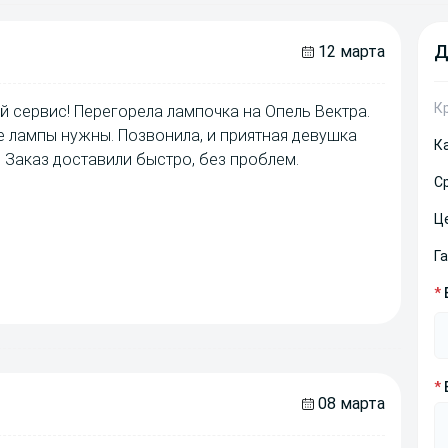
Д
12 марта
К
й сервис! Перегорела лампочка на Опель Вектра.
ие лампы нужны. Позвонила, и приятная девушка
К
 Заказ доставили быстро, без проблем.
С
Ц
Г
*
*
08 марта