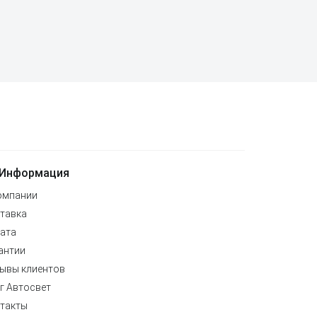
Информация
омпании
тавка
ата
антии
ывы клиентов
г Автосвет
такты