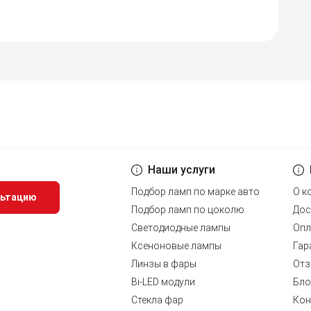
Наши услуги
Подбор ламп по марке авто
О к
льтацию
Подбор ламп по цоколю
Дос
Светодиодные лампы
Опл
Ксеноновые лампы
Гар
Линзы в фары
Отз
Bi-LED модули
Бло
Стекла фар
Кон