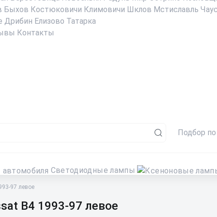
в
Быхов
Костюковичи
Климовичи
Шклов
Мстиславль
Чау
е
Дрибин
Елизово
Татарка
ывы
Контакты
Подбор по
Светодиодные лампы
993-97 левое
sat B4 1993-97 левое