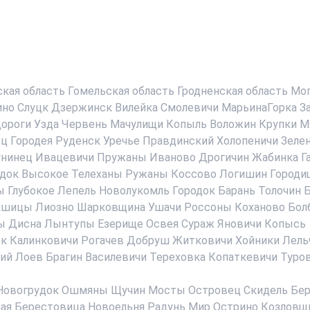
ская область
Гомельская область
Гродненская область
Мог
ино
Слуцк
Дзержинск
Вилейка
Смолевичи
МарьинаГорка
З
ороги
Узда
Червень
Мачулищи
Копыль
Воложин
Крупки
М
ец
Городея
Руденск
Уречье
Правдинский
Холопеничи
Зеле
нинец
Ивацевичи
Пружаны
Иваново
Дрогичин
Жабинка
Г
док
Высокое
Телеханы
Ружаны
Коссово
Логишин
Городи
ы
Глубокое
Лепель
Новолукомль
Городок
Барань
Толочин
Б
кшицы
Лиозно
Шарковщина
Ушачи
Россоны
Коханово
Бол
ы
Дисна
Лынтупы
Езерище
Освея
Сураж
Яновичи
Копысь
ск
Калинковичи
Рогачев
Добруш
Житковичи
Хойники
Лель
ий
Лоев
Брагин
Василевичи
Тереховка
Копаткевичи
Туро
Новогрудок
Ошмяны
Щучин
Мосты
Островец
Скидель
Бер
ая Берестовица
Новоельня
Радунь
Мир
Острино
Козловщ