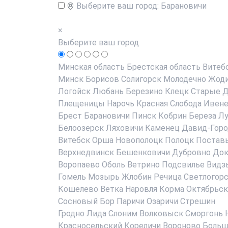
Выберите ваш город:
Барановичи
×
Выберите ваш город
Минская область
Брестская область
Витеб
Минск
Борисов
Солигорск
Молодечно
Жод
Логойск
Любань
Березино
Клецк
Старые Д
Плещеницы
Нарочь
Красная Слобода
Ивен
Брест
Барановичи
Пинск
Кобрин
Береза
Лу
Белоозерск
Ляховичи
Каменец
Давид-Горо
Витебск
Орша
Новополоцк
Полоцк
Постав
Верхнедвинск
Бешенковичи
Дубровно
До
Воропаево
Оболь
Ветрино
Подсвилье
Видз
Гомель
Мозырь
Жлобин
Речица
Светлогор
Кошелево
Ветка
Наровля
Корма
Октябрьск
Сосновый Бор
Паричи
Озаричи
Стрешин
Гродно
Лида
Слоним
Волковыск
Сморгонь
Красносельский
Кореличи
Вороново
Больш