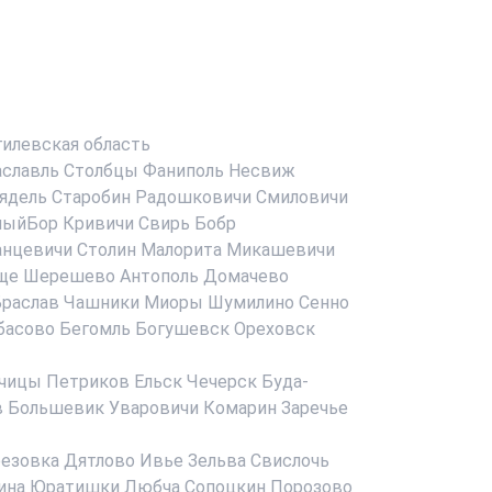
илевская область
аславль
Столбцы
Фаниполь
Несвиж
ядель
Старобин
Радошковичи
Смиловичи
ныйБор
Кривичи
Свирь
Бобр
анцевичи
Столин
Малорита
Микашевичи
ще
Шерешево
Антополь
Домачево
раслав
Чашники
Миоры
Шумилино
Сенно
басово
Бегомль
Богушевск
Ореховск
чицы
Петриков
Ельск
Чечерск
Буда-
в
Большевик
Уваровичи
Комарин
Заречье
езовка
Дятлово
Ивье
Зельва
Свислочь
ина
Юратишки
Любча
Сопоцкин
Порозово