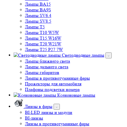
Лампы BA15
Лампы BA9S
Лампы SV6.4
Лампы SV8.5
Лампы T5
Лампы T10 W5W
Лампы T15 W16W
Лампы T20 W21W
Лампы T25 P27 7W
Светодиодные лампы
Лампы ближнего света
Лампы дальнего света
Лампы габаритов
Лампы в противотуманные фары
Прожекторы для автомобиля
Плафоны подсветки номера
Ксеноновые лампы
Линзы в фары
BI-LED линзы и модули
BI-линзы
Линзы в противотуманные фары