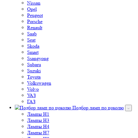
Nissan
Opel
Peugeot
Porsche
Renault
Saab
Seat
Skoda
Smart
Ssangyong
Subaru
Suzuki
Toyota
Volkswagen
Volvo
УАЗ
ГАЗ
Подбор ламп по цоколю
Лампы H1
Лампы H3
Лампы H4
Лампы H7