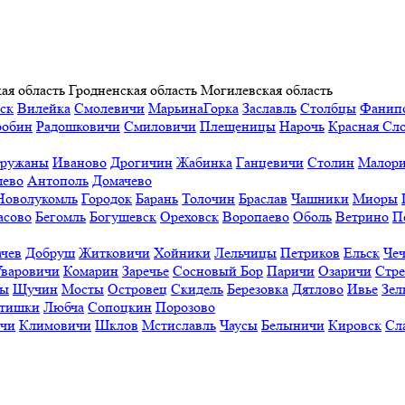
ая область
Гродненская область
Могилевская область
ск
Вилейка
Смолевичи
МарьинаГорка
Заславль
Столбцы
Фанип
робин
Радошковичи
Смиловичи
Плещеницы
Нарочь
Красная Сл
ружаны
Иваново
Дрогичин
Жабинка
Ганцевичи
Столин
Малори
ево
Антополь
Домачево
Новолукомль
Городок
Барань
Толочин
Браслав
Чашники
Миоры
асово
Бегомль
Богушевск
Ореховск
Воропаево
Оболь
Ветрино
П
ачев
Добруш
Житковичи
Хойники
Лельчицы
Петриков
Ельск
Чеч
Уваровичи
Комарин
Заречье
Сосновый Бор
Паричи
Озаричи
Стр
ы
Щучин
Мосты
Островец
Скидель
Березовка
Дятлово
Ивье
Зел
тишки
Любча
Сопоцкин
Порозово
ичи
Климовичи
Шклов
Мстиславль
Чаусы
Белыничи
Кировск
Сл