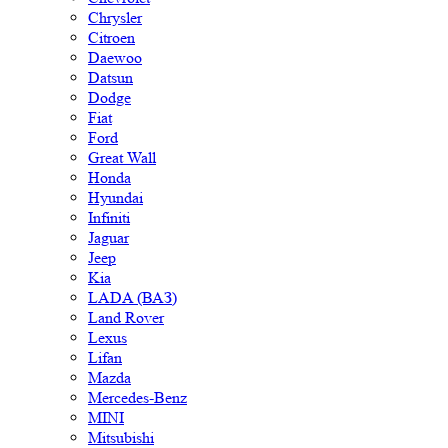
Chrysler
Citroen
Daewoo
Datsun
Dodge
Fiat
Ford
Great Wall
Honda
Hyundai
Infiniti
Jaguar
Jeep
Kia
LADA (ВАЗ)
Land Rover
Lexus
Lifan
Mazda
Mercedes-Benz
MINI
Mitsubishi