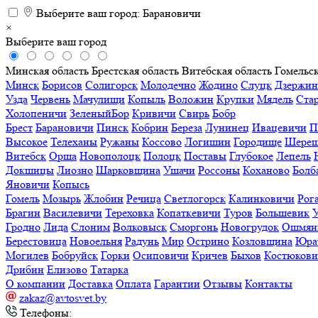
Выберите ваш город:
Барановичи
×
Выберите ваш город
Минская область
Брестская область
Витебская область
Гомельск
Минск
Борисов
Солигорск
Молодечно
Жодино
Слуцк
Дзержин
Узда
Червень
Мачулищи
Копыль
Воложин
Крупки
Мядель
Ста
Холопеничи
ЗеленыйБор
Кривичи
Свирь
Бобр
Брест
Барановичи
Пинск
Кобрин
Береза
Лунинец
Ивацевичи
П
Высокое
Телеханы
Ружаны
Коссово
Логишин
Городище
Шереш
Витебск
Орша
Новополоцк
Полоцк
Поставы
Глубокое
Лепель
Докшицы
Лиозно
Шарковщина
Ушачи
Россоны
Коханово
Болб
Яновичи
Копысь
Гомель
Мозырь
Жлобин
Речица
Светлогорск
Калинковичи
Рог
Брагин
Василевичи
Тереховка
Копаткевичи
Туров
Большевик
Гродно
Лида
Слоним
Волковыск
Сморгонь
Новогрудок
Ошмян
Берестовица
Новоельня
Радунь
Мир
Острино
Козловщина
Юра
Могилев
Бобруйск
Горки
Осиповичи
Кричев
Быхов
Костюков
Дрибин
Елизово
Татарка
О компании
Доставка
Оплата
Гарантии
Отзывы
Контакты
zakaz@avtosvet.by
Телефоны: