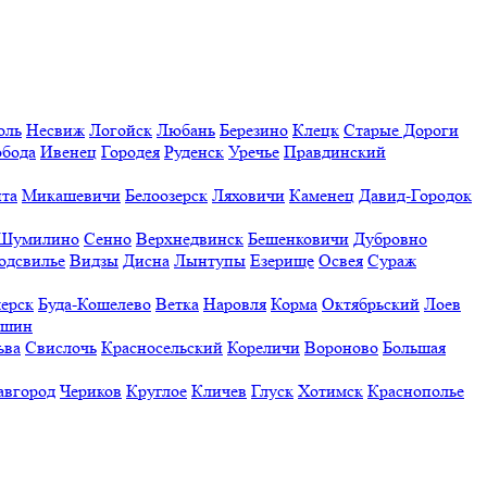
оль
Несвиж
Логойск
Любань
Березино
Клецк
Старые Дороги
обода
Ивенец
Городея
Руденск
Уречье
Правдинский
та
Микашевичи
Белоозерск
Ляховичи
Каменец
Давид-Городок
Шумилино
Сенно
Верхнедвинск
Бешенковичи
Дубровно
одсвилье
Видзы
Дисна
Лынтупы
Езерище
Освея
Сураж
ерск
Буда-Кошелево
Ветка
Наровля
Корма
Октябрьский
Лоев
ешин
ьва
Свислочь
Красносельский
Кореличи
Вороново
Большая
авгород
Чериков
Круглое
Кличев
Глуск
Хотимск
Краснополье