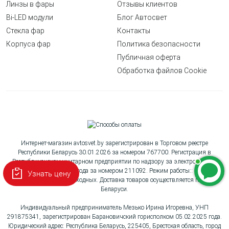
Линзы в фары
Отзывы клиентов
Bi-LED модули
Блог Автосвет
Стекла фар
Контакты
Корпуса фар
Политика безопасности
Публичная оферта
Обработка файлов Cookie
Интернет-магазин avtosvet.by зарегистрирован в Торговом реестре
Республики Беларусь 30.01.2026 за номером 767700. Регистрация в
Республиканском унитарном предприятии по надзору за электросвязью
«БелГИЭ» 26.11.2025 года за номером 211092. Режим работы:: Пн-Вс с
Узнать цену
10:00 до 18:00, без выходных. Доставка товаров осуществляется по всей
Беларуси.
Индивидуальный предприниматель Мезько Ирина Игоревна, УНП
291875341, зарегистрирован Барановичский горисполком 05.02.2025 года.
Юридический адрес: Республика Беларусь, 225405, Брестская область, город