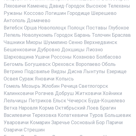
Ляховичи
Каменец
Давид-Городок
Высокое
Телеханы
Ружаны
Коссово
Логишин
Городище
Шерешево
Антополь
Домачево
Витебск
Орша
Новополоцк
Полоцк
Поставы
Глубокое
Лепель
Новолукомль
Городок
Барань
Толочин
Браслав
Чашники
Миоры
Шумилино
Сенно
Верхнедвинск
Бешенковичи
Дубровно
Докшицы
Лиозно
Шарковщина
Ушачи
Россоны
Коханово
Болбасово
Бегомль
Богушевск
Ореховск
Воропаево
Оболь
Ветрино
Подсвилье
Видзы
Дисна
Лынтупы
Езерище
Освея
Сураж
Яновичи
Копысь
Гомель
Мозырь
Жлобин
Речица
Светлогорск
Калинковичи
Рогачев
Добруш
Житковичи
Хойники
Лельчицы
Петриков
Ельск
Чечерск
Буда-Кошелево
Ветка
Наровля
Корма
Октябрьский
Лоев
Брагин
Василевичи
Тереховка
Копаткевичи
Туров
Большевик
Уваровичи
Комарин
Заречье
Сосновый Бор
Паричи
Озаричи
Стрешин