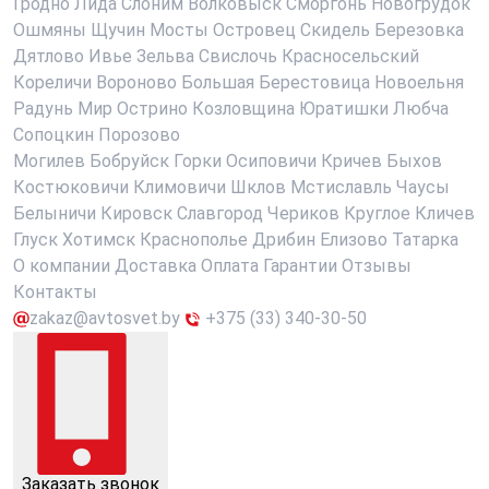
Гродно
Лида
Слоним
Волковыск
Сморгонь
Новогрудок
Ошмяны
Щучин
Мосты
Островец
Скидель
Березовка
Дятлово
Ивье
Зельва
Свислочь
Красносельский
Кореличи
Вороново
Большая Берестовица
Новоельня
Радунь
Мир
Острино
Козловщина
Юратишки
Любча
Сопоцкин
Порозово
Могилев
Бобруйск
Горки
Осиповичи
Кричев
Быхов
Костюковичи
Климовичи
Шклов
Мстиславль
Чаусы
Белыничи
Кировск
Славгород
Чериков
Круглое
Кличев
Глуск
Хотимск
Краснополье
Дрибин
Елизово
Татарка
О компании
Доставка
Оплата
Гарантии
Отзывы
Контакты
zakaz@avtosvet.by
+375 (33) 340-30-50
Заказать звонок