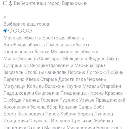
Выберите ваш город:
Барановичи
×
Выберите ваш город
Минская область
Брестская область
Витебская область
Гомельская область
Гродненская область
Могилевская область
Минск
Борисов
Солигорск
Молодечно
Жодино
Слуцк
Дзержинск
Вилейка
Смолевичи
МарьинаГорка
Заславль
Столбцы
Фаниполь
Несвиж
Логойск
Любань
Березино
Клецк
Старые Дороги
Узда
Червень
Мачулищи
Копыль
Воложин
Крупки
Мядель
Старобин
Радошковичи
Смиловичи
Плещеницы
Нарочь
Красная
Слобода
Ивенец
Городея
Руденск
Уречье
Правдинский
Холопеничи
ЗеленыйБор
Кривичи
Свирь
Бобр
Брест
Барановичи
Пинск
Кобрин
Береза
Лунинец
Ивацевичи
Пружаны
Иваново
Дрогичин
Жабинка
Ганцевичи
Столин
Малорита
Микашевичи
Белоозерск