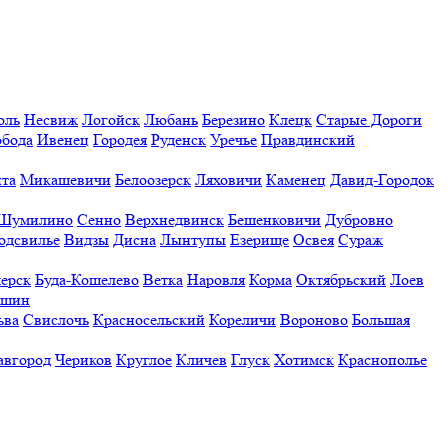
оль
Несвиж
Логойск
Любань
Березино
Клецк
Старые Дороги
обода
Ивенец
Городея
Руденск
Уречье
Правдинский
та
Микашевичи
Белоозерск
Ляховичи
Каменец
Давид-Городок
Шумилино
Сенно
Верхнедвинск
Бешенковичи
Дубровно
одсвилье
Видзы
Дисна
Лынтупы
Езерище
Освея
Сураж
ерск
Буда-Кошелево
Ветка
Наровля
Корма
Октябрьский
Лоев
ешин
ьва
Свислочь
Красносельский
Кореличи
Вороново
Большая
авгород
Чериков
Круглое
Кличев
Глуск
Хотимск
Краснополье