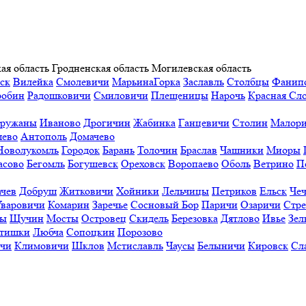
ая область
Гродненская область
Могилевская область
ск
Вилейка
Смолевичи
МарьинаГорка
Заславль
Столбцы
Фанип
робин
Радошковичи
Смиловичи
Плещеницы
Нарочь
Красная Сл
ружаны
Иваново
Дрогичин
Жабинка
Ганцевичи
Столин
Малори
ево
Антополь
Домачево
Новолукомль
Городок
Барань
Толочин
Браслав
Чашники
Миоры
асово
Бегомль
Богушевск
Ореховск
Воропаево
Оболь
Ветрино
П
ачев
Добруш
Житковичи
Хойники
Лельчицы
Петриков
Ельск
Чеч
Уваровичи
Комарин
Заречье
Сосновый Бор
Паричи
Озаричи
Стр
ы
Щучин
Мосты
Островец
Скидель
Березовка
Дятлово
Ивье
Зел
тишки
Любча
Сопоцкин
Порозово
ичи
Климовичи
Шклов
Мстиславль
Чаусы
Белыничи
Кировск
Сл