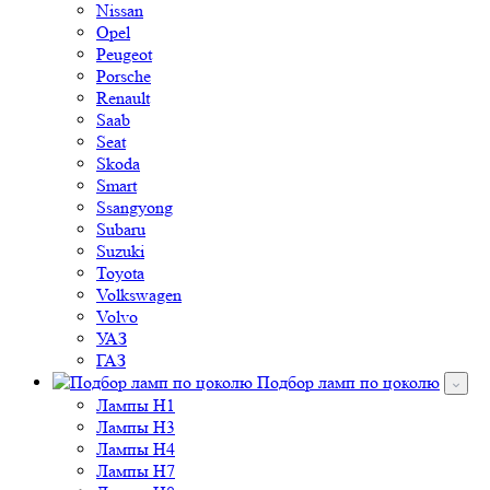
Nissan
Opel
Peugeot
Porsche
Renault
Saab
Seat
Skoda
Smart
Ssangyong
Subaru
Suzuki
Toyota
Volkswagen
Volvo
УАЗ
ГАЗ
Подбор ламп по цоколю
Лампы H1
Лампы H3
Лампы H4
Лампы H7