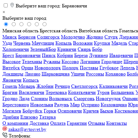
Выберите ваш город:
Барановичи
×
Выберите ваш город
Минская область
Брестская область
Витебская область
Гомельск
Минск
Борисов
Солигорск
Молодечно
Жодино
Слуцк
Дзержин
Узда
Червень
Мачулищи
Копыль
Воложин
Крупки
Мядель
Ста
Холопеничи
ЗеленыйБор
Кривичи
Свирь
Бобр
Брест
Барановичи
Пинск
Кобрин
Береза
Лунинец
Ивацевичи
П
Высокое
Телеханы
Ружаны
Коссово
Логишин
Городище
Шереш
Витебск
Орша
Новополоцк
Полоцк
Поставы
Глубокое
Лепель
Докшицы
Лиозно
Шарковщина
Ушачи
Россоны
Коханово
Болб
Яновичи
Копысь
Гомель
Мозырь
Жлобин
Речица
Светлогорск
Калинковичи
Рог
Брагин
Василевичи
Тереховка
Копаткевичи
Туров
Большевик
Гродно
Лида
Слоним
Волковыск
Сморгонь
Новогрудок
Ошмян
Берестовица
Новоельня
Радунь
Мир
Острино
Козловщина
Юра
Могилев
Бобруйск
Горки
Осиповичи
Кричев
Быхов
Костюков
Дрибин
Елизово
Татарка
О компании
Доставка
Оплата
Гарантии
Отзывы
Контакты
zakaz@avtosvet.by
Телефоны: