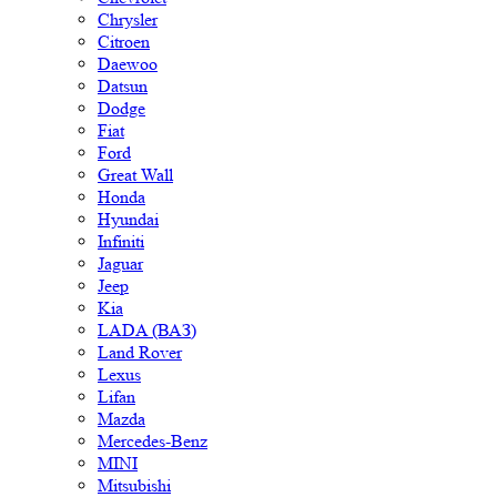
Chrysler
Citroen
Daewoo
Datsun
Dodge
Fiat
Ford
Great Wall
Honda
Hyundai
Infiniti
Jaguar
Jeep
Kia
LADA (ВАЗ)
Land Rover
Lexus
Lifan
Mazda
Mercedes-Benz
MINI
Mitsubishi