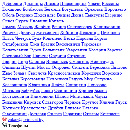
Болбасово
Бегомль
Богушевск
Ореховск
Воропаево
Оболь
Ветрино
Подсвилье
Видзы
Дисна
Лынтупы
Езерище
Освея
Сураж
Яновичи
Копысь
Гомель
Мозырь
Жлобин
Речица
Светлогорск
Калинковичи
Рогачев
Добруш
Житковичи
Хойники
Лельчицы
Петриков
Ельск
Чечерск
Буда-Кошелево
Ветка
Наровля
Корма
Октябрьский
Лоев
Брагин
Василевичи
Тереховка
Копаткевичи
Туров
Большевик
Уваровичи
Комарин
Заречье
Сосновый Бор
Паричи
Озаричи
Стрешин
Гродно
Лида
Слоним
Волковыск
Сморгонь
Новогрудок
Ошмяны
Щучин
Мосты
Островец
Скидель
Березовка
Дятлово
Ивье
Зельва
Свислочь
Красносельский
Кореличи
Вороново
Большая Берестовица
Новоельня
Радунь
Мир
Острино
Козловщина
Юратишки
Любча
Сопоцкин
Порозово
Могилев
Бобруйск
Горки
Осиповичи
Кричев
Быхов
Костюковичи
Климовичи
Шклов
Мстиславль
Чаусы
Белыничи
Кировск
Славгород
Чериков
Круглое
Кличев
Глуск
Хотимск
Краснополье
Дрибин
Елизово
Татарка
О компании
Доставка
Оплата
Гарантии
Отзывы
Контакты
zakaz@avtosvet.by
Телефоны:
+375 (33) 340-30-50