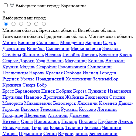
Выберите ваш город:
Барановичи
×
Выберите ваш город
Минская область
Брестская область
Витебская область
Гомельская область
Гродненская область
Могилевская область
Минск
Борисов
Солигорск
Молодечно
Жодино
Слуцк
Дзержинск
Вилейка
Смолевичи
МарьинаГорка
Заславль
Столбцы
Фаниполь
Несвиж
Логойск
Любань
Березино
Клецк
Старые Дороги
Узда
Червень
Мачулищи
Копыль
Воложин
Крупки
Мядель
Старобин
Радошковичи
Смиловичи
Плещеницы
Нарочь
Красная Слобода
Ивенец
Городея
Руденск
Уречье
Правдинский
Холопеничи
ЗеленыйБор
Кривичи
Свирь
Бобр
Брест
Барановичи
Пинск
Кобрин
Береза
Лунинец
Ивацевичи
Пружаны
Иваново
Дрогичин
Жабинка
Ганцевичи
Столин
Малорита
Микашевичи
Белоозерск
Ляховичи
Каменец
Давид-
Городок
Высокое
Телеханы
Ружаны
Коссово
Логишин
Городище
Шерешево
Антополь
Домачево
Витебск
Орша
Новополоцк
Полоцк
Поставы
Глубокое
Лепель
Новолукомль
Городок
Барань
Толочин
Браслав
Чашники
Миоры
Шумилино
Сенно
Верхнедвинск
Бешенковичи
Дубровно
Докшицы
Лиозно
Шарковщина
Ушачи
Россоны
Коханово