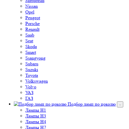
Opel
Peugeot
Porsche
Renault
Saab
Seat
Skoda
Smart
Ssangyong
Subaru
Suzuki
Toyota
Volkswagen
Volvo
УАЗ
ГАЗ
Подбор ламп по цоколю
Лампы H1
Лампы H3
Лампы H4
Лампы H7
Лампы H8