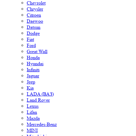
Chrysler
Citroen
Daewoo
Datsun
Dodge
Fiat
Ford
Great Wall
Honda
Hyundai
Infiniti
Jaguar
Jeep
Kia
LADA (ВАЗ)
Land Rover
Lexus
Lifan
Mazda
Mercedes-Benz
MINI
Mitsubishi
Nissan