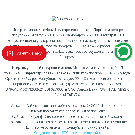
Интернет-магазин avtosvet.by зарегистрирован в Торговом реестре
Республики Беларусь 30.01.2026 за номером 767700. Регистрация в
Республиканском унитарном предприятии по надзору за электросвязью
«БелГИЭ» 26.11.2025 года за номером 211092. Режим работы:: Пн-Вс с
10:00 до 18:00, без выходных. Доставка товаров осуществляется по всей
Узнать цену
Беларуси.
Индивидуальный предприниматель Мезько Ирина Игоревна, УНП
291875341, зарегистрирован Барановичский горисполком 05.02.2025 года.
Юридический адрес: Республика Беларусь, 225405, Брестская область, город
Барановичи, улица 50 лет БССР, дом 80, офис 18. Расчётный счёт:
BY96ALFA30132G3621001027000, в ЗАО "Альфа-Банк", SWIFT ALFABY2X,
БИК ALFABY2X.
Автосвет.бай - магазин автомобильного света © 2026 | Копирование
материалов сайта без разрешения запрещено!
Сайт использует файлы cookie для обеспечения корректной работы.
Продолжая пользоваться сайтом, вы соглашаетесь на их использование.
Если вы не согласны — пожалуйста, покиньте сайт.
Создание сайта | SEO продвижение сайта