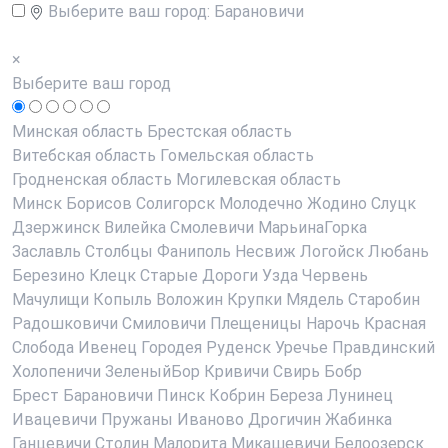
Выберите ваш город:
Барановичи
×
Выберите ваш город
Минская область
Брестская область
Витебская область
Гомельская область
Гродненская область
Могилевская область
Минск
Борисов
Солигорск
Молодечно
Жодино
Слуцк
Дзержинск
Вилейка
Смолевичи
МарьинаГорка
Заславль
Столбцы
Фаниполь
Несвиж
Логойск
Любань
Березино
Клецк
Старые Дороги
Узда
Червень
Мачулищи
Копыль
Воложин
Крупки
Мядель
Старобин
Радошковичи
Смиловичи
Плещеницы
Нарочь
Красная
Слобода
Ивенец
Городея
Руденск
Уречье
Правдинский
Холопеничи
ЗеленыйБор
Кривичи
Свирь
Бобр
Брест
Барановичи
Пинск
Кобрин
Береза
Лунинец
Ивацевичи
Пружаны
Иваново
Дрогичин
Жабинка
Ганцевичи
Столин
Малорита
Микашевичи
Белоозерск