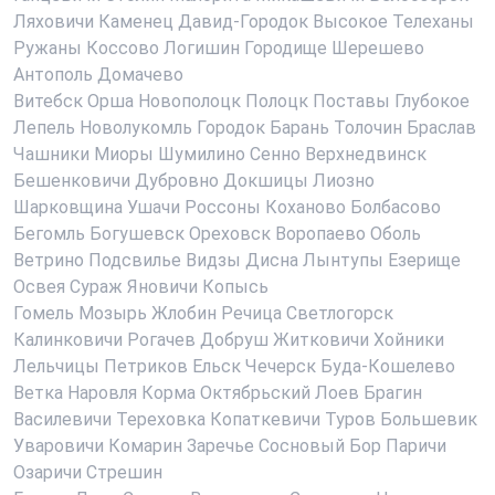
Ляховичи
Каменец
Давид-Городок
Высокое
Телеханы
Ружаны
Коссово
Логишин
Городище
Шерешево
Антополь
Домачево
Витебск
Орша
Новополоцк
Полоцк
Поставы
Глубокое
Лепель
Новолукомль
Городок
Барань
Толочин
Браслав
Чашники
Миоры
Шумилино
Сенно
Верхнедвинск
Бешенковичи
Дубровно
Докшицы
Лиозно
Шарковщина
Ушачи
Россоны
Коханово
Болбасово
Бегомль
Богушевск
Ореховск
Воропаево
Оболь
Ветрино
Подсвилье
Видзы
Дисна
Лынтупы
Езерище
Освея
Сураж
Яновичи
Копысь
Гомель
Мозырь
Жлобин
Речица
Светлогорск
Калинковичи
Рогачев
Добруш
Житковичи
Хойники
Лельчицы
Петриков
Ельск
Чечерск
Буда-Кошелево
Ветка
Наровля
Корма
Октябрьский
Лоев
Брагин
Василевичи
Тереховка
Копаткевичи
Туров
Большевик
Уваровичи
Комарин
Заречье
Сосновый Бор
Паричи
Озаричи
Стрешин