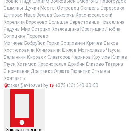
Гродно
Лида
Слоним
Волковыск
Сморгонь
Новогрудок
Ошмяны
Щучин
Мосты
Островец
Скидель
Березовка
Дятлово
Ивье
Зельва
Свислочь
Красносельский
Кореличи
Вороново
Большая Берестовица
Новоельня
Радунь
Мир
Острино
Козловщина
Юратишки
Любча
Сопоцкин
Порозово
Могилев
Бобруйск
Горки
Осиповичи
Кричев
Быхов
Костюковичи
Климовичи
Шклов
Мстиславль
Чаусы
Белыничи
Кировск
Славгород
Чериков
Круглое
Кличев
Глуск
Хотимск
Краснополье
Дрибин
Елизово
Татарка
О компании
Доставка
Оплата
Гарантии
Отзывы
Контакты
zakaz@avtosvet.by
+375 (33) 340-30-50
Заказать звонок