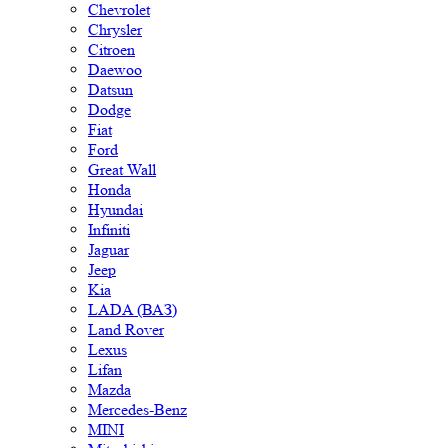
Chrysler
Citroen
Daewoo
Datsun
Dodge
Fiat
Ford
Great Wall
Honda
Hyundai
Infiniti
Jaguar
Jeep
Kia
LADA (ВАЗ)
Land Rover
Lexus
Lifan
Mazda
Mercedes-Benz
MINI
Mitsubishi
Nissan