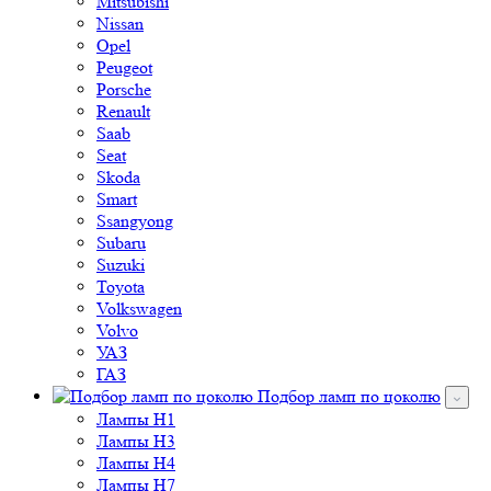
Opel
Peugeot
Porsche
Renault
Saab
Seat
Skoda
Smart
Ssangyong
Subaru
Suzuki
Toyota
Volkswagen
Volvo
УАЗ
ГАЗ
Подбор ламп по цоколю
Лампы H1
Лампы H3
Лампы H4
Лампы H7
Лампы H8