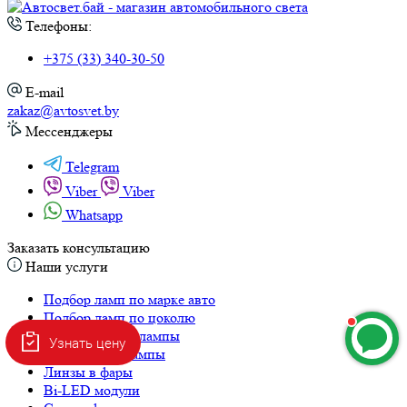
E-mail
zakaz@avtosvet.by
Мессенджеры
Telegram
Viber
Viber
Whatsapp
Заказать консультацию
Наши услуги
Подбор ламп по марке авто
Подбор ламп по цоколю
Светодиодные лампы
Ксеноновые лампы
Линзы в фары
Bi-LED модули
Стекла фар
Корпуса фар
Информация