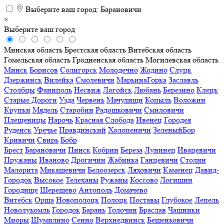
Выберите ваш город:
Барановичи
×
Выберите ваш город
Минская область
Брестская область
Витебская область
Гомельская область
Гродненская область
Могилевская область
Минск
Борисов
Солигорск
Молодечно
Жодино
Слуцк
Дзержинск
Вилейка
Смолевичи
МарьинаГорка
Заславль
Столбцы
Фаниполь
Несвиж
Логойск
Любань
Березино
Клецк
Старые Дороги
Узда
Червень
Мачулищи
Копыль
Воложин
Крупки
Мядель
Старобин
Радошковичи
Смиловичи
Плещеницы
Нарочь
Красная Слобода
Ивенец
Городея
Руденск
Уречье
Правдинский
Холопеничи
ЗеленыйБор
Кривичи
Свирь
Бобр
Брест
Барановичи
Пинск
Кобрин
Береза
Лунинец
Ивацевичи
Пружаны
Иваново
Дрогичин
Жабинка
Ганцевичи
Столин
Малорита
Микашевичи
Белоозерск
Ляховичи
Каменец
Давид-
Городок
Высокое
Телеханы
Ружаны
Коссово
Логишин
Городище
Шерешево
Антополь
Домачево
Витебск
Орша
Новополоцк
Полоцк
Поставы
Глубокое
Лепель
Новолукомль
Городок
Барань
Толочин
Браслав
Чашники
Миоры
Шумилино
Сенно
Верхнедвинск
Бешенковичи
Дубровно
Докшицы
Лиозно
Шарковщина
Ушачи
Россоны
Коханово