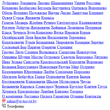
Болбасово
Бегомль
Богушевск
Ореховск
Воропаево
Оболь
Ветрино
Подсвилье
Видзы
Дисна
Лынтупы
Езерище
Освея
Сураж
Яновичи
Копысь
Гомель
Мозырь
Жлобин
Речица
Светлогорск
Калинковичи
Рогачев
Добруш
Житковичи
Хойники
Лельчицы
Петриков
Ельск
Чечерск
Буда-Кошелево
Ветка
Наровля
Корма
Октябрьский
Лоев
Брагин
Василевичи
Тереховка
Копаткевичи
Туров
Большевик
Уваровичи
Комарин
Заречье
Сосновый Бор
Паричи
Озаричи
Стрешин
Гродно
Лида
Слоним
Волковыск
Сморгонь
Новогрудок
Ошмяны
Щучин
Мосты
Островец
Скидель
Березовка
Дятлово
Ивье
Зельва
Свислочь
Красносельский
Кореличи
Вороново
Большая Берестовица
Новоельня
Радунь
Мир
Острино
Козловщина
Юратишки
Любча
Сопоцкин
Порозово
Могилев
Бобруйск
Горки
Осиповичи
Кричев
Быхов
Костюковичи
Климовичи
Шклов
Мстиславль
Чаусы
Белыничи
Кировск
Славгород
Чериков
Круглое
Кличев
Глуск
Хотимск
Краснополье
Дрибин
Елизово
Татарка
О компании
Доставка
Оплата
Гарантии
Отзывы
Контакты
zakaz@avtosvet.by
Телефоны:
+375 (33) 340-30-50