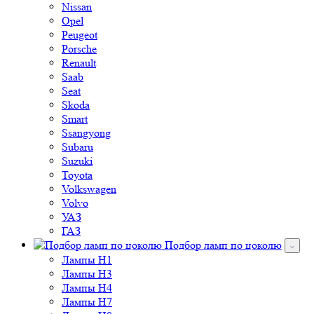
Nissan
Opel
Peugeot
Porsche
Renault
Saab
Seat
Skoda
Smart
Ssangyong
Subaru
Suzuki
Toyota
Volkswagen
Volvo
УАЗ
ГАЗ
Подбор ламп по цоколю
Лампы H1
Лампы H3
Лампы H4
Лампы H7