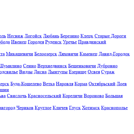
оль
Несвиж
Логойск
Любань
Березино
Клецк
Старые Дороги
обода
Ивенец
Городея
Руденск
Уречье
Правдинский
та
Микашевичи
Белоозерск
Ляховичи
Каменец
Давид-Городок
Шумилино
Сенно
Верхнедвинск
Бешенковичи
Дубровно
одсвилье
Видзы
Дисна
Лынтупы
Езерище
Освея
Сураж
ерск
Буда-Кошелево
Ветка
Наровля
Корма
Октябрьский
Лоев
ешин
ьва
Свислочь
Красносельский
Кореличи
Вороново
Большая
авгород
Чериков
Круглое
Кличев
Глуск
Хотимск
Краснополье