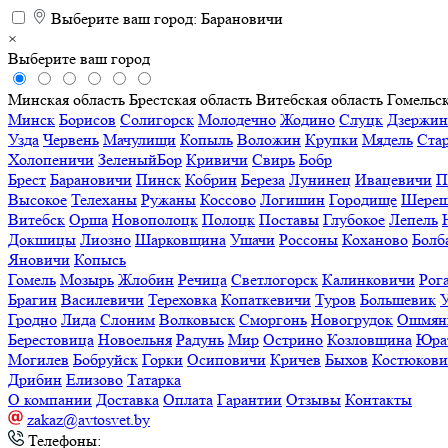
Выберите ваш город:
Барановичи
×
Выберите ваш город
Минская область
Брестская область
Витебская область
Гомельск
Минск
Борисов
Солигорск
Молодечно
Жодино
Слуцк
Дзержин
Узда
Червень
Мачулищи
Копыль
Воложин
Крупки
Мядель
Ста
Холопеничи
ЗеленыйБор
Кривичи
Свирь
Бобр
Брест
Барановичи
Пинск
Кобрин
Береза
Лунинец
Ивацевичи
П
Высокое
Телеханы
Ружаны
Коссово
Логишин
Городище
Шереш
Витебск
Орша
Новополоцк
Полоцк
Поставы
Глубокое
Лепель
Докшицы
Лиозно
Шарковщина
Ушачи
Россоны
Коханово
Болб
Яновичи
Копысь
Гомель
Мозырь
Жлобин
Речица
Светлогорск
Калинковичи
Рог
Брагин
Василевичи
Тереховка
Копаткевичи
Туров
Большевик
Гродно
Лида
Слоним
Волковыск
Сморгонь
Новогрудок
Ошмян
Берестовица
Новоельня
Радунь
Мир
Острино
Козловщина
Юра
Могилев
Бобруйск
Горки
Осиповичи
Кричев
Быхов
Костюков
Дрибин
Елизово
Татарка
О компании
Доставка
Оплата
Гарантии
Отзывы
Контакты
zakaz@avtosvet.by
Телефоны: