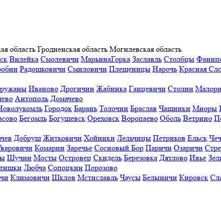
ая область
Гродненская область
Могилевская область
ск
Вилейка
Смолевичи
МарьинаГорка
Заславль
Столбцы
Фанип
робин
Радошковичи
Смиловичи
Плещеницы
Нарочь
Красная Сл
ружаны
Иваново
Дрогичин
Жабинка
Ганцевичи
Столин
Малори
ево
Антополь
Домачево
Новолукомль
Городок
Барань
Толочин
Браслав
Чашники
Миоры
асово
Бегомль
Богушевск
Ореховск
Воропаево
Оболь
Ветрино
П
ачев
Добруш
Житковичи
Хойники
Лельчицы
Петриков
Ельск
Чеч
Уваровичи
Комарин
Заречье
Сосновый Бор
Паричи
Озаричи
Стр
ы
Щучин
Мосты
Островец
Скидель
Березовка
Дятлово
Ивье
Зел
тишки
Любча
Сопоцкин
Порозово
ичи
Климовичи
Шклов
Мстиславль
Чаусы
Белыничи
Кировск
Сл