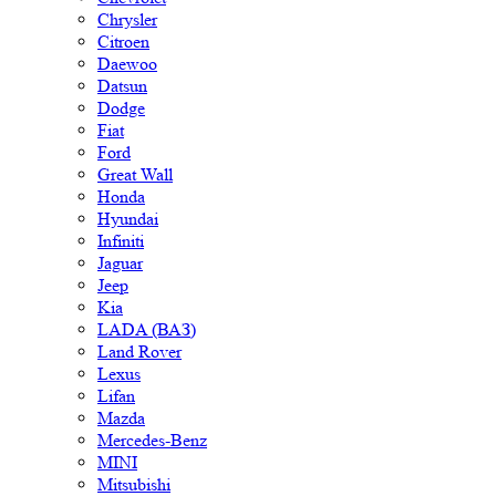
Chrysler
Citroen
Daewoo
Datsun
Dodge
Fiat
Ford
Great Wall
Honda
Hyundai
Infiniti
Jaguar
Jeep
Kia
LADA (ВАЗ)
Land Rover
Lexus
Lifan
Mazda
Mercedes-Benz
MINI
Mitsubishi