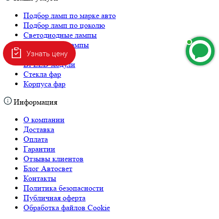
Подбор ламп по марке авто
Подбор ламп по цоколю
Светодиодные лампы
Ксеноновые лампы
Узнать цену
Линзы в фары
Bi-LED модули
Стекла фар
Корпуса фар
Информация
О компании
Доставка
Оплата
Гарантии
Отзывы клиентов
Блог Автосвет
Контакты
Политика безопасности
Публичная оферта
Обработка файлов Cookie