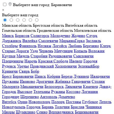
Выберите ваш город:
Барановичи
×
Выберите ваш город
Минская область
Брестская область
Витебская область
Гомельская область
Гродненская область
Могилевская область
Минск
Борисов
Солигорск
Молодечно
Жодино
Слуцк
Дзержинск
Вилейка
Смолевичи
МарьинаГорка
Заславль
Столбцы
Фаниполь
Несвиж
Логойск
Любань
Березино
Клецк
Старые Дороги
Узда
Червень
Мачулищи
Копыль
Воложин
Крупки
Мядель
Старобин
Радошковичи
Смиловичи
Плещеницы
Нарочь
Красная Слобода
Ивенец
Городея
Руденск
Уречье
Правдинский
Холопеничи
ЗеленыйБор
Кривичи
Свирь
Бобр
Брест
Барановичи
Пинск
Кобрин
Береза
Лунинец
Ивацевичи
Пружаны
Иваново
Дрогичин
Жабинка
Ганцевичи
Столин
Малорита
Микашевичи
Белоозерск
Ляховичи
Каменец
Давид-
Городок
Высокое
Телеханы
Ружаны
Коссово
Логишин
Городище
Шерешево
Антополь
Домачево
Витебск
Орша
Новополоцк
Полоцк
Поставы
Глубокое
Лепель
Новолукомль
Городок
Барань
Толочин
Браслав
Чашники
Миоры
Шумилино
Сенно
Верхнедвинск
Бешенковичи