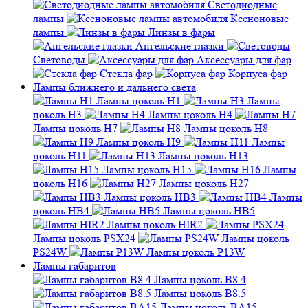
Светодиодные
лампы
Ксеноновые
лампы
Линзы в фары
Ангельские глазки
Световоды
Аксессуары для фар
Стекла фар
Корпуса фар
Лампы ближнего и дальнего света
Лампы цоколь H1
Лампы
цоколь H3
Лампы цоколь H4
Лампы цоколь H7
Лампы цоколь H8
Лампы цоколь H9
Лампы
цоколь H11
Лампы цоколь H13
Лампы цоколь H15
Лампы
цоколь H16
Лампы цоколь H27
Лампы цоколь HB3
Лампы
цоколь HB4
Лампы цоколь HB5
Лампы цоколь HIR2
Лампы цоколь PSX24
Лампы цоколь
PS24W
Лампы цоколь P13W
Лампы габаритов
Лампы цоколь B8.4
Лампы цоколь B8.5
Лампы цоколь BA15