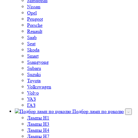
Mitsubishi
Nissan
Opel
Peugeot
Porsche
Renault
Saab
Seat
Skoda
Smart
Ssangyong
Subaru
Suzuki
Toyota
Volkswagen
Volvo
УАЗ
ГАЗ
Подбор ламп по цоколю
Лампы H1
Лампы H3
Лампы H4
Лампы H7