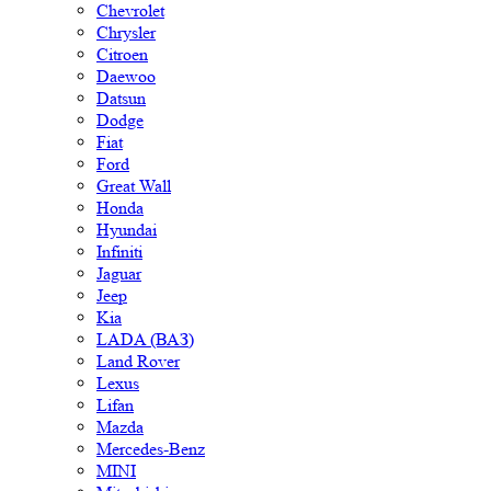
Chevrolet
Chrysler
Citroen
Daewoo
Datsun
Dodge
Fiat
Ford
Great Wall
Honda
Hyundai
Infiniti
Jaguar
Jeep
Kia
LADA (ВАЗ)
Land Rover
Lexus
Lifan
Mazda
Mercedes-Benz
MINI