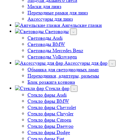
Модули дальнего света
Маски для линз
Переходные рамки для линз
Аксессуары для линз
Ангельские глазки
Световоды
Cветоводы Audi
Cветоводы BMW
Световоды Mercedes Benz
Cветоводы Volkswagen
Аксессуары для фар
Обманка для светодиодных ламп
Переходники, адаптеры, разъемы
Блок розжига ксенона
Стекла фар
Стекло фары Audi
Стекло фары BMW
Стекло фары Chevrolet
Стекло фары Chrysler
Стекло фары Citroen
Стекло фары Daewoo
Стекло фары Dodge
Стекло фары Fiat