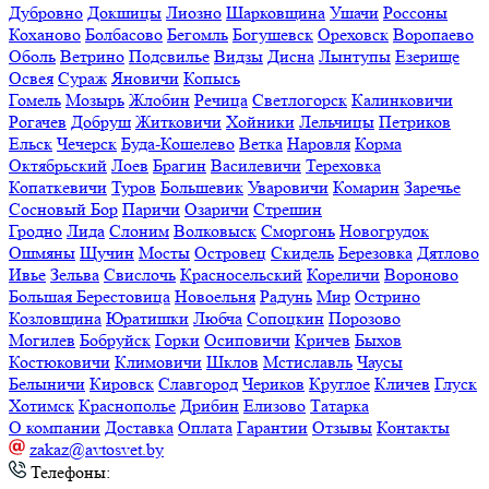
Дубровно
Докшицы
Лиозно
Шарковщина
Ушачи
Россоны
Коханово
Болбасово
Бегомль
Богушевск
Ореховск
Воропаево
Оболь
Ветрино
Подсвилье
Видзы
Дисна
Лынтупы
Езерище
Освея
Сураж
Яновичи
Копысь
Гомель
Мозырь
Жлобин
Речица
Светлогорск
Калинковичи
Рогачев
Добруш
Житковичи
Хойники
Лельчицы
Петриков
Ельск
Чечерск
Буда-Кошелево
Ветка
Наровля
Корма
Октябрьский
Лоев
Брагин
Василевичи
Тереховка
Копаткевичи
Туров
Большевик
Уваровичи
Комарин
Заречье
Сосновый Бор
Паричи
Озаричи
Стрешин
Гродно
Лида
Слоним
Волковыск
Сморгонь
Новогрудок
Ошмяны
Щучин
Мосты
Островец
Скидель
Березовка
Дятлово
Ивье
Зельва
Свислочь
Красносельский
Кореличи
Вороново
Большая Берестовица
Новоельня
Радунь
Мир
Острино
Козловщина
Юратишки
Любча
Сопоцкин
Порозово
Могилев
Бобруйск
Горки
Осиповичи
Кричев
Быхов
Костюковичи
Климовичи
Шклов
Мстиславль
Чаусы
Белыничи
Кировск
Славгород
Чериков
Круглое
Кличев
Глуск
Хотимск
Краснополье
Дрибин
Елизово
Татарка
О компании
Доставка
Оплата
Гарантии
Отзывы
Контакты
zakaz@avtosvet.by
Телефоны: