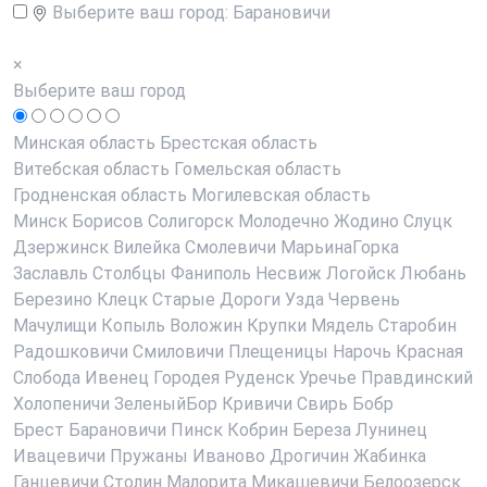
Выберите ваш город:
Барановичи
×
Выберите ваш город
Минская область
Брестская область
Витебская область
Гомельская область
Гродненская область
Могилевская область
Минск
Борисов
Солигорск
Молодечно
Жодино
Слуцк
Дзержинск
Вилейка
Смолевичи
МарьинаГорка
Заславль
Столбцы
Фаниполь
Несвиж
Логойск
Любань
Березино
Клецк
Старые Дороги
Узда
Червень
Мачулищи
Копыль
Воложин
Крупки
Мядель
Старобин
Радошковичи
Смиловичи
Плещеницы
Нарочь
Красная
Слобода
Ивенец
Городея
Руденск
Уречье
Правдинский
Холопеничи
ЗеленыйБор
Кривичи
Свирь
Бобр
Брест
Барановичи
Пинск
Кобрин
Береза
Лунинец
Ивацевичи
Пружаны
Иваново
Дрогичин
Жабинка
Ганцевичи
Столин
Малорита
Микашевичи
Белоозерск