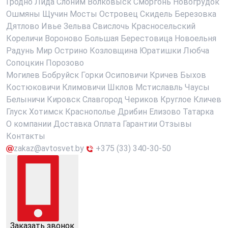
Гродно
Лида
Слоним
Волковыск
Сморгонь
Новогрудок
Ошмяны
Щучин
Мосты
Островец
Скидель
Березовка
Дятлово
Ивье
Зельва
Свислочь
Красносельский
Кореличи
Вороново
Большая Берестовица
Новоельня
Радунь
Мир
Острино
Козловщина
Юратишки
Любча
Сопоцкин
Порозово
Могилев
Бобруйск
Горки
Осиповичи
Кричев
Быхов
Костюковичи
Климовичи
Шклов
Мстиславль
Чаусы
Белыничи
Кировск
Славгород
Чериков
Круглое
Кличев
Глуск
Хотимск
Краснополье
Дрибин
Елизово
Татарка
О компании
Доставка
Оплата
Гарантии
Отзывы
Контакты
zakaz@avtosvet.by
+375 (33) 340-30-50
Заказать звонок