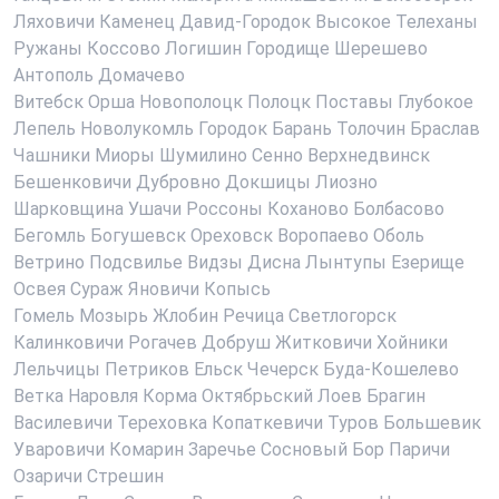
Ляховичи
Каменец
Давид-Городок
Высокое
Телеханы
Ружаны
Коссово
Логишин
Городище
Шерешево
Антополь
Домачево
Витебск
Орша
Новополоцк
Полоцк
Поставы
Глубокое
Лепель
Новолукомль
Городок
Барань
Толочин
Браслав
Чашники
Миоры
Шумилино
Сенно
Верхнедвинск
Бешенковичи
Дубровно
Докшицы
Лиозно
Шарковщина
Ушачи
Россоны
Коханово
Болбасово
Бегомль
Богушевск
Ореховск
Воропаево
Оболь
Ветрино
Подсвилье
Видзы
Дисна
Лынтупы
Езерище
Освея
Сураж
Яновичи
Копысь
Гомель
Мозырь
Жлобин
Речица
Светлогорск
Калинковичи
Рогачев
Добруш
Житковичи
Хойники
Лельчицы
Петриков
Ельск
Чечерск
Буда-Кошелево
Ветка
Наровля
Корма
Октябрьский
Лоев
Брагин
Василевичи
Тереховка
Копаткевичи
Туров
Большевик
Уваровичи
Комарин
Заречье
Сосновый Бор
Паричи
Озаричи
Стрешин