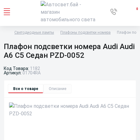
0
Светодиодные лампы
Плафоны подсветки номера
Плафон подс
Плафон подсветки номера Audi Audi
A6 C5 Седан PZD-0052
Код Товара:
1182
Артикул:
01704RA
Все о товаре
Описание