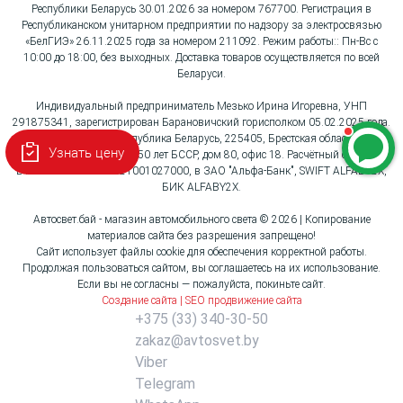
Республики Беларусь 30.01.2026 за номером 767700. Регистрация в
Республиканском унитарном предприятии по надзору за электросвязью
«БелГИЭ» 26.11.2025 года за номером 211092. Режим работы:: Пн-Вс с
10:00 до 18:00, без выходных. Доставка товаров осуществляется по всей
Беларуси.
Индивидуальный предприниматель Мезько Ирина Игоревна, УНП
291875341, зарегистрирован Барановичский горисполком 05.02.2025 года.
Юридический адрес: Республика Беларусь, 225405, Брестская область, город
Узнать цену
Барановичи, улица 50 лет БССР, дом 80, офис 18. Расчётный счёт:
BY96ALFA30132G3621001027000, в ЗАО "Альфа-Банк", SWIFT ALFABY2X,
БИК ALFABY2X.
Автосвет.бай - магазин автомобильного света © 2026 | Копирование
материалов сайта без разрешения запрещено!
Сайт использует файлы cookie для обеспечения корректной работы.
Продолжая пользоваться сайтом, вы соглашаетесь на их использование.
Если вы не согласны — пожалуйста, покиньте сайт.
Создание сайта | SEO продвижение сайта
+375 (33) 340-30-50
zakaz@avtosvet.by
Viber
Telegram