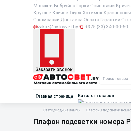
Могилев
Бобруйск
Горки
Осиповичи
Криче
Круглое
Кличев
Глуск
Хотимск
Краснополь
О компании
Доставка
Оплата
Гарантии
Отз
zakaz@avtosvet.by
+375 (33) 340-30-50
Заказать звонок
Каталог товаров
Главная страница
Светодиодные лампы
Плафоны подсветки номе
Плафон подсветки номера P