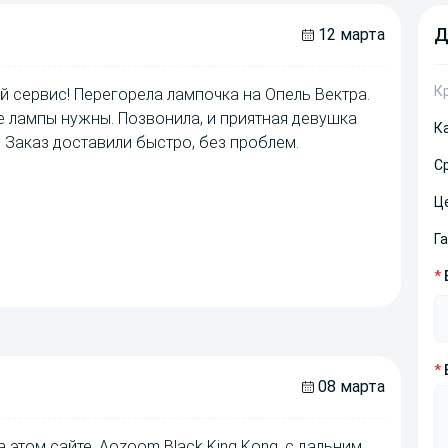
Д
12 марта
К
й сервис! Перегорела лампочка на Опель Вектра.
ие лампы нужны. Позвонила, и приятная девушка
К
 Заказ доставили быстро, без проблем.
С
Ц
Г
*
*
08 марта
 этом сайте, Aozoom Black King Kong, с дальним