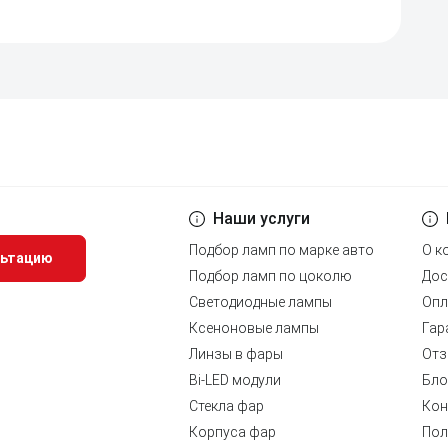
Наши услуги
Подбор ламп по марке авто
О к
льтацию
Подбор ламп по цоколю
Дос
Светодиодные лампы
Опл
Ксеноновые лампы
Гар
Линзы в фары
Отз
Bi-LED модули
Бло
Стекла фар
Кон
Корпуса фар
Пол