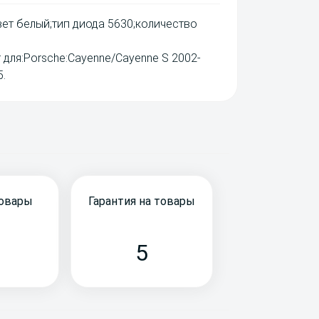
ет белый;тип диода 5630;количество
ля:Porsche:Cayenne/Cayenne S 2002-
5.
товары
Гарантия на товары
5