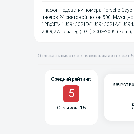
Плафон подсветки номера Porsche Cayen
диодов 24;световой поток 500LM;мощнос
12В;OEM:1J5943021D/1J5943021A/1J5943
2009;VW:Touareg (1G1) 2002-2009 (Gen I);Ti
Отзывы
клиентов о компании
авто
свет
.
Средний рейтинг:
Качество
5
Отзывов: 15