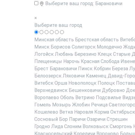
Выберите ваш город:
Барановичи
×
Выберите ваш город
Минская область
Брестская область
Витеб
Минск
Борисов
Солигорск
Молодечно
Жод
Логойск
Любань
Березино
Клецк
Старые Д
Плещеницы
Нарочь
Красная Слобода
Ивен
Брест
Барановичи
Пинск
Кобрин
Береза
Лу
Белоозерск
Ляховичи
Каменец
Давид-Горо
Витебск
Орша
Новополоцк
Полоцк
Постав
Верхнедвинск
Бешенковичи
Дубровно
До
Воропаево
Оболь
Ветрино
Подсвилье
Видз
Гомель
Мозырь
Жлобин
Речица
Светлогор
Кошелево
Ветка
Наровля
Корма
Октябрьск
Сосновый Бор
Паричи
Озаричи
Стрешин
Гродно
Лида
Слоним
Волковыск
Сморгонь
Красносельский
Кореличи
Вороново
Больш