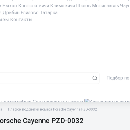
в
Быхов
Костюковичи
Климовичи
Шклов
Мстиславль
Чау
е
Дрибин
Елизово
Татарка
ывы
Контакты
Подбор по
Светодиодные лампы
ра
Плафон подсветки номера Porsche Cayenne PZD-0032
orsche Cayenne PZD-0032