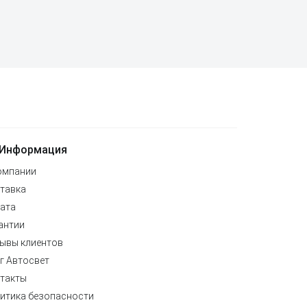
Информация
омпании
тавка
ата
антии
ывы клиентов
г Автосвет
такты
итика безопасности