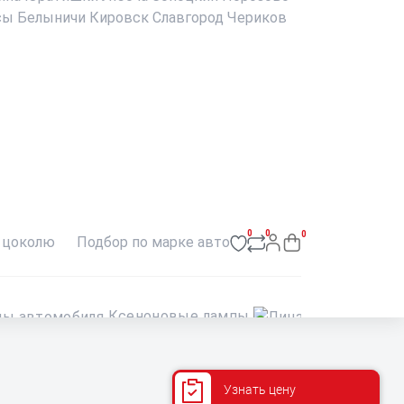
сы
Белыничи
Кировск
Славгород
Чериков
0
0
0
 цоколю
Подбор по марке авто
Ксеноновые лампы
Лин
Узнать цену