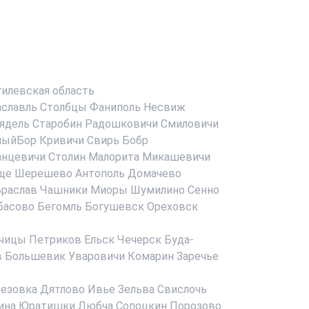
илевская область
аславль
Столбцы
Фаниполь
Несвиж
ядель
Старобин
Радошковичи
Смиловичи
ныйБор
Кривичи
Свирь
Бобр
анцевичи
Столин
Малорита
Микашевичи
ще
Шерешево
Антополь
Домачево
раслав
Чашники
Миоры
Шумилино
Сенно
басово
Бегомль
Богушевск
Ореховск
чицы
Петриков
Ельск
Чечерск
Буда-
в
Большевик
Уваровичи
Комарин
Заречье
езовка
Дятлово
Ивье
Зельва
Свислочь
ина
Юратишки
Любча
Сопоцкин
Порозово