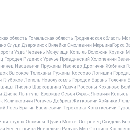
ская область
Гомельская область
Гродненская область
Мог
ино
Слуцк
Дзержинск
Вилейка
Смолевичи
МарьинаГорка
З
ороги
Узда
Червень
Мачулищи
Копыль
Воложин
Крупки
М
ец
Городея
Руденск
Уречье
Правдинский
Холопеничи
Зеле
нинец
Ивацевичи
Пружаны
Иваново
Дрогичин
Жабинка
Г
док
Высокое
Телеханы
Ружаны
Коссово
Логишин
Городи
ы
Глубокое
Лепель
Новолукомль
Городок
Барань
Толочин
Б
кшицы
Лиозно
Шарковщина
Ушачи
Россоны
Коханово
Бол
ы
Дисна
Лынтупы
Езерище
Освея
Сураж
Яновичи
Копысь
ск
Калинковичи
Рогачев
Добруш
Житковичи
Хойники
Лель
ий
Лоев
Брагин
Василевичи
Тереховка
Копаткевичи
Туро
Новогрудок
Ошмяны
Щучин
Мосты
Островец
Скидель
Бер
ая Берестовица
Новоельня
Радунь
Мир
Острино
Козловщ