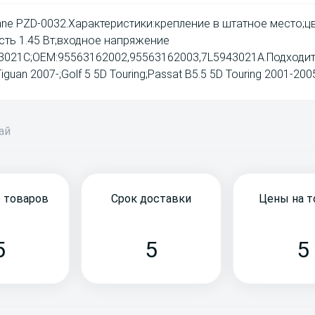
ne PZD-0032.Характеристики:крепление в штатное место;цв
ть 1.45 Вт;входное напряжение
021C;OEM:95563162002,95563162003,7L5943021A.Подходит д
guan 2007-;Golf 5 5D Touring;Passat B5.5 5D Touring 2001-200
бай
 товаров
Срок доставки
Цены на 
5
5
5