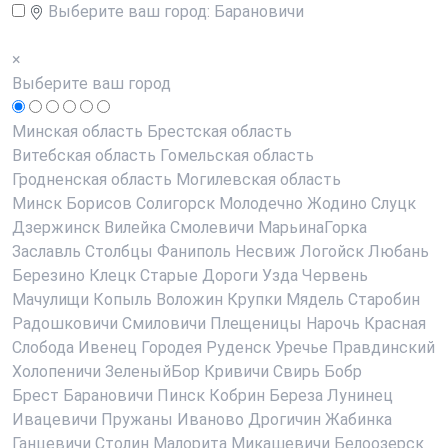
Выберите ваш город:
Барановичи
×
Выберите ваш город
Минская область
Брестская область
Витебская область
Гомельская область
Гродненская область
Могилевская область
Минск
Борисов
Солигорск
Молодечно
Жодино
Слуцк
Дзержинск
Вилейка
Смолевичи
МарьинаГорка
Заславль
Столбцы
Фаниполь
Несвиж
Логойск
Любань
Березино
Клецк
Старые Дороги
Узда
Червень
Мачулищи
Копыль
Воложин
Крупки
Мядель
Старобин
Радошковичи
Смиловичи
Плещеницы
Нарочь
Красная
Слобода
Ивенец
Городея
Руденск
Уречье
Правдинский
Холопеничи
ЗеленыйБор
Кривичи
Свирь
Бобр
Брест
Барановичи
Пинск
Кобрин
Береза
Лунинец
Ивацевичи
Пружаны
Иваново
Дрогичин
Жабинка
Ганцевичи
Столин
Малорита
Микашевичи
Белоозерск