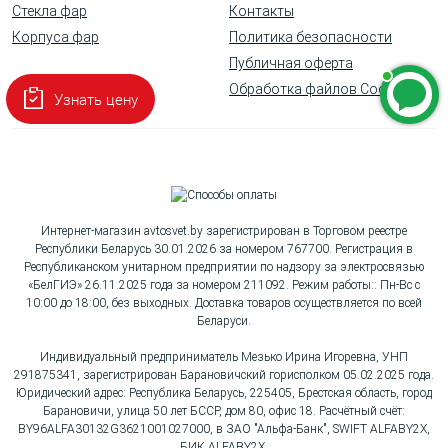
Стекла фар
Контакты
Корпуса фар
Политика безопасности
Публичная оферта
Обработка файлов Cookie
Узнать цену
Интернет-магазин avtosvet.by зарегистрирован в Торговом реестре
Республики Беларусь 30.01.2026 за номером 767700. Регистрация в
Республиканском унитарном предприятии по надзору за электросвязью
«БелГИЭ» 26.11.2025 года за номером 211092. Режим работы:: Пн-Вс с
10:00 до 18:00, без выходных. Доставка товаров осуществляется по всей
Беларуси.
Индивидуальный предприниматель Мезько Ирина Игоревна, УНП
291875341, зарегистрирован Барановичский горисполком 05.02.2025 года.
Юридический адрес: Республика Беларусь, 225405, Брестская область, город
Барановичи, улица 50 лет БССР, дом 80, офис 18. Расчётный счёт:
BY96ALFA30132G3621001027000, в ЗАО "Альфа-Банк", SWIFT ALFABY2X,
БИК ALFABY2X.