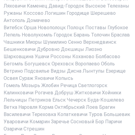
Ляховичи
Каменец
Давид-Городок
Высокое
Телеханы
Ружаны
Коссово
Логишин
Городище
Шерешево
Антополь
Домачево
Витебск
Орша
Новополоцк
Полоцк
Поставы
Глубокое
Лепель
Новолукомль
Городок
Барань
Толочин
Браслав
Чашники
Миоры
Шумилино
Сенно
Верхнедвинск
Бешенковичи
Дубровно
Докшицы
Лиозно
Шарковщина
Ушачи
Россоны
Коханово
Болбасово
Бегомль
Богушевск
Ореховск
Воропаево
Оболь
Ветрино
Подсвилье
Видзы
Дисна
Лынтупы
Езерище
Освея
Сураж
Яновичи
Копысь
Гомель
Мозырь
Жлобин
Речица
Светлогорск
Калинковичи
Рогачев
Добруш
Житковичи
Хойники
Лельчицы
Петриков
Ельск
Чечерск
Буда-Кошелево
Ветка
Наровля
Корма
Октябрьский
Лоев
Брагин
Василевичи
Тереховка
Копаткевичи
Туров
Большевик
Уваровичи
Комарин
Заречье
Сосновый Бор
Паричи
Озаричи
Стрешин