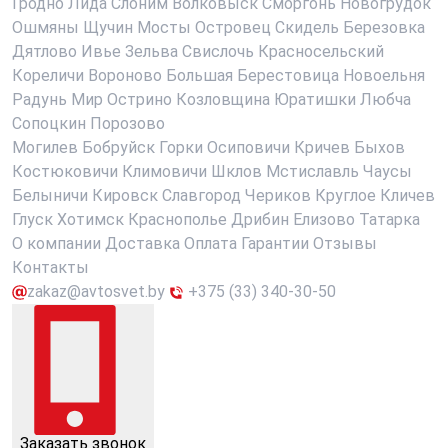
Гродно
Лида
Слоним
Волковыск
Сморгонь
Новогрудок
Ошмяны
Щучин
Мосты
Островец
Скидель
Березовка
Дятлово
Ивье
Зельва
Свислочь
Красносельский
Кореличи
Вороново
Большая Берестовица
Новоельня
Радунь
Мир
Острино
Козловщина
Юратишки
Любча
Сопоцкин
Порозово
Могилев
Бобруйск
Горки
Осиповичи
Кричев
Быхов
Костюковичи
Климовичи
Шклов
Мстиславль
Чаусы
Белыничи
Кировск
Славгород
Чериков
Круглое
Кличев
Глуск
Хотимск
Краснополье
Дрибин
Елизово
Татарка
О компании
Доставка
Оплата
Гарантии
Отзывы
Контакты
zakaz@avtosvet.by
+375 (33) 340-30-50
Заказать звонок