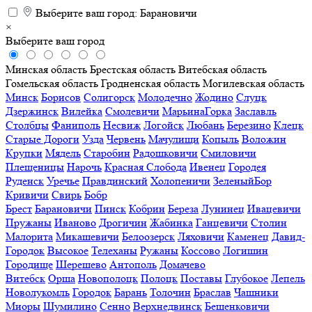
Выберите ваш город:
Барановичи
×
Выберите ваш город
Минская область
Брестская область
Витебская область
Гомельская область
Гродненская область
Могилевская область
Минск
Борисов
Солигорск
Молодечно
Жодино
Слуцк
Дзержинск
Вилейка
Смолевичи
МарьинаГорка
Заславль
Столбцы
Фаниполь
Несвиж
Логойск
Любань
Березино
Клецк
Старые Дороги
Узда
Червень
Мачулищи
Копыль
Воложин
Крупки
Мядель
Старобин
Радошковичи
Смиловичи
Плещеницы
Нарочь
Красная Слобода
Ивенец
Городея
Руденск
Уречье
Правдинский
Холопеничи
ЗеленыйБор
Кривичи
Свирь
Бобр
Брест
Барановичи
Пинск
Кобрин
Береза
Лунинец
Ивацевичи
Пружаны
Иваново
Дрогичин
Жабинка
Ганцевичи
Столин
Малорита
Микашевичи
Белоозерск
Ляховичи
Каменец
Давид-
Городок
Высокое
Телеханы
Ружаны
Коссово
Логишин
Городище
Шерешево
Антополь
Домачево
Витебск
Орша
Новополоцк
Полоцк
Поставы
Глубокое
Лепель
Новолукомль
Городок
Барань
Толочин
Браслав
Чашники
Миоры
Шумилино
Сенно
Верхнедвинск
Бешенковичи