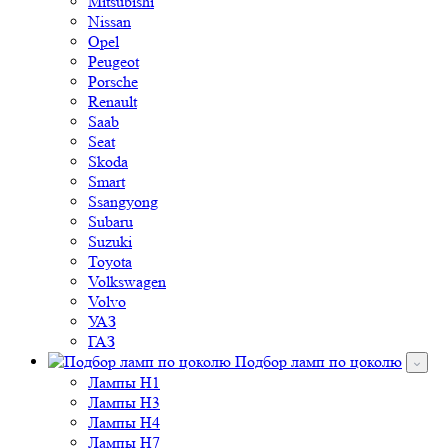
Mitsubishi
Nissan
Opel
Peugeot
Porsche
Renault
Saab
Seat
Skoda
Smart
Ssangyong
Subaru
Suzuki
Toyota
Volkswagen
Volvo
УАЗ
ГАЗ
Подбор ламп по цоколю
Лампы H1
Лампы H3
Лампы H4
Лампы H7