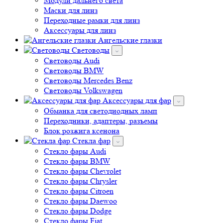
Модули дальнего света
Маски для линз
Переходные рамки для линз
Аксессуары для линз
Ангельские глазки
Световоды
Cветоводы Audi
Cветоводы BMW
Световоды Mercedes Benz
Cветоводы Volkswagen
Аксессуары для фар
Обманка для светодиодных ламп
Переходники, адаптеры, разъемы
Блок розжига ксенона
Стекла фар
Стекло фары Audi
Стекло фары BMW
Стекло фары Chevrolet
Стекло фары Chrysler
Стекло фары Citroen
Стекло фары Daewoo
Стекло фары Dodge
Стекло фары Fiat