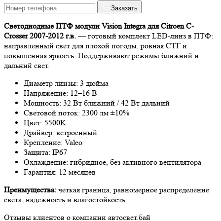
Заказать
Светодиодные ПТФ модули Vision Integra для Citroen C-
Crosser 2007-2012 г.в.
— готовый комплект LED-линз в ПТФ:
направленный свет для плохой погоды, ровная СТГ и
повышенная яркость. Поддерживают режимы ближний и
дальний свет.
Диаметр линзы: 3 дюйма
Напряжение: 12–16 В
Мощность: 32 Вт ближний / 42 Вт дальний
Световой поток: 2300 лм ±10%
Цвет: 5500K
Драйвер: встроенный
Крепление: Valeo
Защита: IP67
Охлаждение: гибридное, без активного вентилятора
Гарантия: 12 месяцев
Преимущества:
четкая граница, равномерное распределение
света, надежность и влагостойкость.
Отзывы
клиентов о компании
авто
свет
.бай