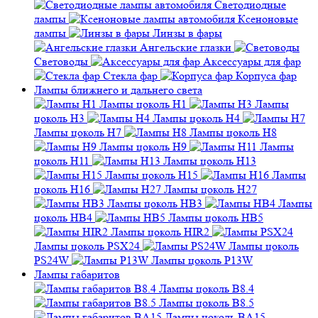
Светодиодные
лампы
Ксеноновые
лампы
Линзы в фары
Ангельские глазки
Световоды
Аксессуары для фар
Стекла фар
Корпуса фар
Лампы ближнего и дальнего света
Лампы цоколь H1
Лампы
цоколь H3
Лампы цоколь H4
Лампы цоколь H7
Лампы цоколь H8
Лампы цоколь H9
Лампы
цоколь H11
Лампы цоколь H13
Лампы цоколь H15
Лампы
цоколь H16
Лампы цоколь H27
Лампы цоколь HB3
Лампы
цоколь HB4
Лампы цоколь HB5
Лампы цоколь HIR2
Лампы цоколь PSX24
Лампы цоколь
PS24W
Лампы цоколь P13W
Лампы габаритов
Лампы цоколь B8.4
Лампы цоколь B8.5
Лампы цоколь BA15