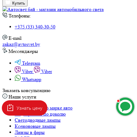
Купить
Телефоны:
+375 (33) 340-30-50
E-mail
zakaz@avtosvet.by
Мессенджеры
Telegram
Viber
Viber
Whatsapp
Заказать консультацию
Наши услуги
Узнать цену
Подбор ламп по марке авто
Подбор ламп по цоколю
Светодиодные лампы
Ксеноновые лампы
Линзы в фары