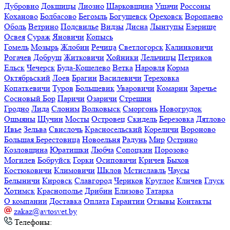
Дубровно
Докшицы
Лиозно
Шарковщина
Ушачи
Россоны
Коханово
Болбасово
Бегомль
Богушевск
Ореховск
Воропаево
Оболь
Ветрино
Подсвилье
Видзы
Дисна
Лынтупы
Езерище
Освея
Сураж
Яновичи
Копысь
Гомель
Мозырь
Жлобин
Речица
Светлогорск
Калинковичи
Рогачев
Добруш
Житковичи
Хойники
Лельчицы
Петриков
Ельск
Чечерск
Буда-Кошелево
Ветка
Наровля
Корма
Октябрьский
Лоев
Брагин
Василевичи
Тереховка
Копаткевичи
Туров
Большевик
Уваровичи
Комарин
Заречье
Сосновый Бор
Паричи
Озаричи
Стрешин
Гродно
Лида
Слоним
Волковыск
Сморгонь
Новогрудок
Ошмяны
Щучин
Мосты
Островец
Скидель
Березовка
Дятлово
Ивье
Зельва
Свислочь
Красносельский
Кореличи
Вороново
Большая Берестовица
Новоельня
Радунь
Мир
Острино
Козловщина
Юратишки
Любча
Сопоцкин
Порозово
Могилев
Бобруйск
Горки
Осиповичи
Кричев
Быхов
Костюковичи
Климовичи
Шклов
Мстиславль
Чаусы
Белыничи
Кировск
Славгород
Чериков
Круглое
Кличев
Глуск
Хотимск
Краснополье
Дрибин
Елизово
Татарка
О компании
Доставка
Оплата
Гарантии
Отзывы
Контакты
zakaz@avtosvet.by
Телефоны: