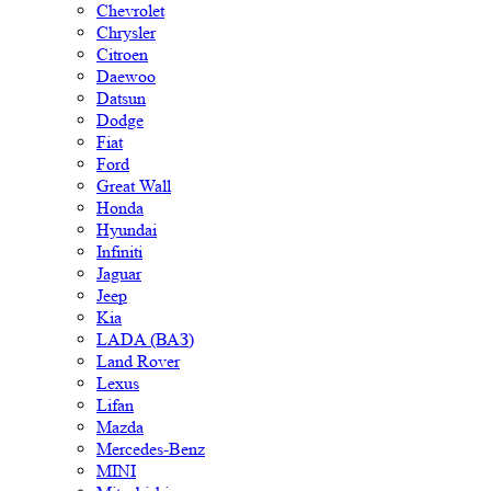
Chevrolet
Chrysler
Citroen
Daewoo
Datsun
Dodge
Fiat
Ford
Great Wall
Honda
Hyundai
Infiniti
Jaguar
Jeep
Kia
LADA (ВАЗ)
Land Rover
Lexus
Lifan
Mazda
Mercedes-Benz
MINI