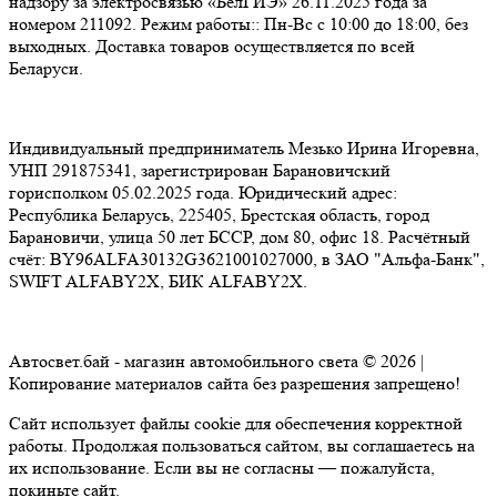
надзору за электросвязью «БелГИЭ» 26.11.2025 года за
номером 211092. Режим работы:: Пн-Вс с 10:00 до 18:00, без
выходных. Доставка товаров осуществляется по всей
Беларуси.
Индивидуальный предприниматель Мезько Ирина Игоревна,
УНП 291875341, зарегистрирован Барановичский
горисполком 05.02.2025 года. Юридический адрес:
Республика Беларусь, 225405, Брестская область, город
Барановичи, улица 50 лет БССР, дом 80, офис 18. Расчётный
счёт: BY96ALFA30132G3621001027000, в ЗАО "Альфа-Банк",
SWIFT ALFABY2X, БИК ALFABY2X.
Автосвет.бай - магазин автомобильного света © 2026 |
Копирование материалов сайта без разрешения запрещено!
Сайт использует файлы cookie для обеспечения корректной
работы. Продолжая пользоваться сайтом, вы соглашаетесь на
их использование. Если вы не согласны — пожалуйста,
покиньте сайт.