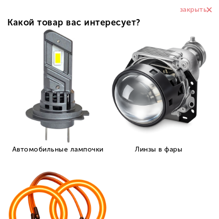
0
Линзы в фары
Линзы в противотуманные фары
Линзы в ПТФ Infi
Светодиодные ПТФ модули Vision
Integra для Infiniti JX35/QX60 2012-
2016 г.в.
Код Товара:
1538
Артикул:
LDF-PT-008-11
Все о товаре
Описание